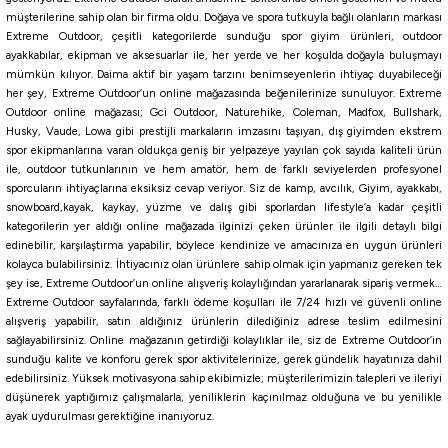
1.600,00
₺
müşterilerine sahip olan bir firma oldu. Doğaya ve spora tutkuyla bağlı olanların markası
Extreme Outdoor, çeşitli kategorilerde sunduğu spor giyim ürünleri, outdoor
ayakkabılar, ekipman ve aksesuarlar ile, her yerde ve her koşulda doğayla buluşmayı
Havale ile 1.520,00 ₺
mümkün kılıyor. Daima aktif bir yaşam tarzını benimseyenlerin ihtiyaç duyabileceği
her şey, Extreme Outdoor’un online mağazasında beğenilerinize sunuluyor. Extreme
ZEBRA GLOW
PINK IWASHI
GLOW PINK
Pink Miror
Outdoor online mağazası; Gci Outdoor, Naturehike, Coleman, Madfox, Bullshark,
Husky, Vaude, Lowa gibi prestijli markaların imzasını taşıyan, dış giyimden ekstrem
250 Gr
200 Gr
spor ekipmanlarına varan oldukça geniş bir yelpazeye yayılan çok sayıda kaliteli ürün
ile, outdoor tutkunlarının ve hem amatör, hem de farklı seviyelerden profesyonel
sporcuların ihtiyaçlarına eksiksiz cevap veriyor. Siz de kamp, avcılık, Giyim, ayakkabı,
Fujin
snowboard,kayak, kaykay, yüzme ve dalış gibi sporlardan lifestyle’a kadar çeşitli
Fujin Wild Vibe 90mm 34gr Sinking Vibrasyon Jig Yem
kategorilerin yer aldığı online mağazada ilginizi çeken ürünler ile ilgili detaylı bilgi
edinebilir, karşılaştırma yapabilir, böylece kendinize ve amacınıza en uygun ürünleri
kolayca bulabilirsiniz. İhtiyacınız olan ürünlere sahip olmak için yapmanız gereken tek
308,55
₺
şey ise, Extreme Outdoor’un online alışveriş kolaylığından yararlanarak sipariş vermek…
363,00
₺
Extreme Outdoor sayfalarında, farklı ödeme koşulları ile 7/24 hızlı ve güvenli online
alışveriş yapabilir, satın aldığınız ürünlerin dilediğiniz adrese teslim edilmesini
Havale ile 293,12 ₺
sağlayabilirsiniz. Online mağazanın getirdiği kolaylıklar ile, siz de Extreme Outdoor’in
sunduğu kalite ve konforu gerek spor aktivitelerinize, gerek gündelik hayatınıza dahil
edebilirsiniz. Yüksek motivasyona sahip ekibimizle; müşterilerimizin talepleri ve ileriyi
CHART BACK PEARL
Sugar Lemon
Orange Face
Green Cheeks
Sweet Bite
Pink Head
düşünerek yaptığımız çalışmalarla, yeniliklerin kaçınılmaz olduğuna ve bu yenilikle
ayak uydurulması gerektiğine inanıyoruz.
Fujin