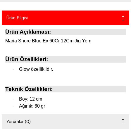
atma
olt
nerleri
lbisesi
Ürün Bilgisi
Ekipmanları
me · Ekipman
Ürün Açıklaması:
Sırt Çantası
Kılıfları
Maria Shore Blue Ex 60Gr 12Cm Jig Yem
rler
 · Woodland
Ürün Özellikleri:
et Malzemeleri
taları
·
Glow özelliklidir.
ucu Minder)
Teknik Özellikleri:
Ekipmanları
ik
·
Boy: 12 cm
 Aksesuarları
·
Ağırlık: 60 gr
atta Kalma Ürünleri
Yorumlar (0)