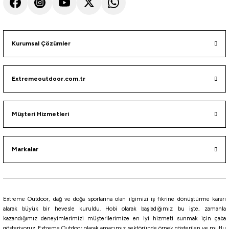
ZEBRA GLOW
PİNK ZEBRA GLOW
Yellow Glow
GOLD PINK GLOW
LIME UV
PICA UV
Kurumsal Çözümler
Ryuji
Extremeoutdoor.com.tr
Ryuji Mirror Vib 15 gr 5.5 cm Jig Yem
174,25
₺
Müşteri Hizmetleri
193,61
₺
Havale i
Markalar
ZEBRA GLOW
PİNK ZEBRA GLOW
Yellow Glow
GOLD PINK GLOW
LIME UV
PICA UV
Daiwa
Extreme Outdoor, dağ ve doğa sporlarına olan ilgimizi iş fikrine dönüştürme kararı
Daiwa Saltiga SK Jig Yem
alarak büyük bir hevesle kuruldu. Hobi olarak başladığımız bu işte, zamanla
kazandığımız deneyimlerimizi müşterilerimize en iyi hizmeti sunmak için çaba
gösteriyoruz. Extreme Outdoor olarak amacımız sektöründe örnek gösterilen ve mutlu