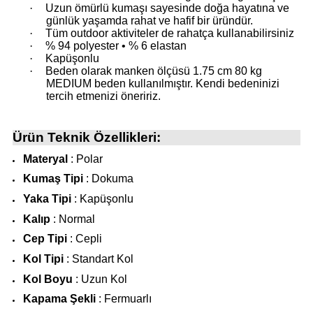
·
Uzun ömürlü kumaşı sayesinde doğa hayatına ve
günlük yaşamda rahat ve hafif bir üründür.
·
Tüm outdoor aktiviteler de rahatça kullanabilirsiniz
i
·
% 94 polyester • % 6 elastan
·
Kapüşonlu
·
Beden olarak manken ölçüsü 1.75 cm 80 kg
MEDIUM beden kullanılmıştır. Kendi bedeninizi
tercih etmenizi öneririz.
Ürün Teknik Özellikleri:
Materyal
: Polar
Kumaş Tipi
: Dokuma
Yaka Tipi
: Kapüşonlu
Kalıp
: Normal
Cep Tipi
: Cepli
Kol Tipi
: Standart Kol
Kol Boyu
: Uzun Kol
Kapama Şekli
: Fermuarlı