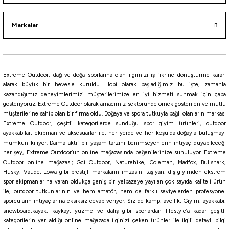
915,00
₺
Markalar
Havale ile 869,25 ₺
SİYAH
HAKİ
Füme
Extreme Outdoor, dağ ve doğa sporlarına olan ilgimizi iş fikrine dönüştürme kararı
2XL
L
M
S
XL
alarak büyük bir hevesle kuruldu. Hobi olarak başladığımız bu işte, zamanla
kazandığımız deneyimlerimizi müşterilerimize en iyi hizmeti sunmak için çaba
gösteriyoruz. Extreme Outdoor olarak amacımız sektöründe örnek gösterilen ve mutlu
müşterilerine sahip olan bir firma oldu. Doğaya ve spora tutkuyla bağlı olanların markası
Extreme Outdoor, çeşitli kategorilerde sunduğu spor giyim ürünleri, outdoor
ayakkabılar, ekipman ve aksesuarlar ile, her yerde ve her koşulda doğayla buluşmayı
mümkün kılıyor. Daima aktif bir yaşam tarzını benimseyenlerin ihtiyaç duyabileceği
her şey, Extreme Outdoor’un online mağazasında beğenilerinize sunuluyor. Extreme
Outdoor online mağazası; Gci Outdoor, Naturehike, Coleman, Madfox, Bullshark,
Husky, Vaude, Lowa gibi prestijli markaların imzasını taşıyan, dış giyimden ekstrem
spor ekipmanlarına varan oldukça geniş bir yelpazeye yayılan çok sayıda kaliteli ürün
ile, outdoor tutkunlarının ve hem amatör, hem de farklı seviyelerden profesyonel
sporcuların ihtiyaçlarına eksiksiz cevap veriyor. Siz de kamp, avcılık, Giyim, ayakkabı,
snowboard,kayak, kaykay, yüzme ve dalış gibi sporlardan lifestyle’a kadar çeşitli
kategorilerin yer aldığı online mağazada ilginizi çeken ürünler ile ilgili detaylı bilgi