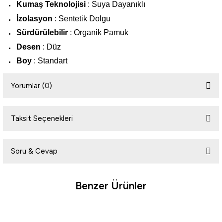
Kumaş Teknolojisi
: Suya Dayanıklı
İzolasyon
: Sentetik Dolgu
Sürdürülebilir
: Organik Pamuk
Desen
: Düz
Boy
: Standart
Yorumlar (0)
Taksit Seçenekleri
Bu ürüne ilk yorumu siz yapın!
Soru & Cevap
Yorum Yaz
Benzer Ürünler
Ürün hakkında henüz soru sorulmamış.
Tükendi
Soru Sor
Cresta