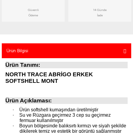
atma
olt
nerleri
lbisesi
Güvenli
14 Günde
Ödeme
İade
Ekipmanları
me · Ekipman
Sırt Çantası
Kılıfları
rler
 · Woodland
Ürün Bilgisi
et Malzemeleri
taları
Ürün Tanımı:
NORTH TRACE ABRİGO ERKEK
ucu Minder)
SOFTSHELL MONT
Ekipmanları
ik
Ürün Açıklaması:
 Aksesuarları
·
Ürün softshell kumaşından üretilmiştir
·
Su ve Rüzgara geçirmez 3 cep su geçirmez
fermuar kullanılmıştır
atta Kalma Ürünleri
·
Boyun bölgesinde balıksırtı kırmızı ve siyah şekilde
dikilerek temiz ve estetik bir görüntü sağlanmıştır