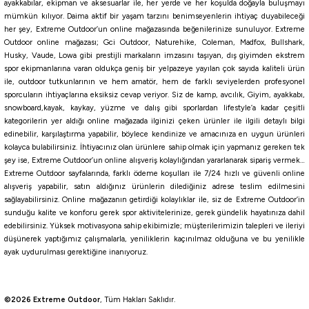
ayakkabılar, ekipman ve aksesuarlar ile, her yerde ve her koşulda doğayla buluşmayı
mümkün kılıyor. Daima aktif bir yaşam tarzını benimseyenlerin ihtiyaç duyabileceği
Shimano
her şey, Extreme Outdoor’un online mağazasında beğenilerinize sunuluyor. Extreme
Shimano Twin Power XD FB C5000XG Olta Makinesi
Outdoor online mağazası; Gci Outdoor, Naturehike, Coleman, Madfox, Bullshark,
Husky, Vaude, Lowa gibi prestijli markaların imzasını taşıyan, dış giyimden ekstrem
spor ekipmanlarına varan oldukça geniş bir yelpazeye yayılan çok sayıda kaliteli ürün
ile, outdoor tutkunlarının ve hem amatör, hem de farklı seviyelerden profesyonel
35.425,00
₺
sporcuların ihtiyaçlarına eksiksiz cevap veriyor. Siz de kamp, avcılık, Giyim, ayakkabı,
snowboard,kayak, kaykay, yüzme ve dalış gibi sporlardan lifestyle’a kadar çeşitli
Havale ile 33.653,75 ₺
kategorilerin yer aldığı online mağazada ilginizi çeken ürünler ile ilgili detaylı bilgi
edinebilir, karşılaştırma yapabilir, böylece kendinize ve amacınıza en uygun ürünleri
kolayca bulabilirsiniz. İhtiyacınız olan ürünlere sahip olmak için yapmanız gereken tek
Yeni
şey ise, Extreme Outdoor’un online alışveriş kolaylığından yararlanarak sipariş vermek…
Shimano
Extreme Outdoor sayfalarında, farklı ödeme koşulları ile 7/24 hızlı ve güvenli online
Shimano 24 Fliegen 35 SD Olta Makinesi
alışveriş yapabilir, satın aldığınız ürünlerin dilediğiniz adrese teslim edilmesini
sağlayabilirsiniz. Online mağazanın getirdiği kolaylıklar ile, siz de Extreme Outdoor’in
sunduğu kalite ve konforu gerek spor aktivitelerinize, gerek gündelik hayatınıza dahil
39.000,00
₺
edebilirsiniz. Yüksek motivasyona sahip ekibimizle; müşterilerimizin talepleri ve ileriyi
düşünerek yaptığımız çalışmalarla, yeniliklerin kaçınılmaz olduğuna ve bu yenilikle
ayak uydurulması gerektiğine inanıyoruz.
Havale ile 37.050,00 ₺
%10
Remixon
©2026 Extreme Outdoor
, Tüm Hakları Saklıdır.