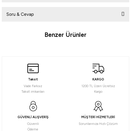
Soru & Cevap
Yorum Yaz
Benzer Ürünler
Ürün hakkında henüz soru sorulmamış.
Soru Sor
Daiwa
Daiwa BG 27 SW 6000 P Olta Makinesi
Taksit
KARGO
15.865,07
₺
Vade Farksız
1200 TL Üzeri Ücretsiz
Taksit imkanları
Kargo
Havale ile 15.071,82 ₺
%5
Okuma
GÜVENLİ ALIŞVERİŞ
MÜŞTERİ HİZMETLERİ
Okuma Revenger A RV-8000A Olta Makinesi
Güvenli
Sorunlarınıza Hızlı Çözüm
Ödeme