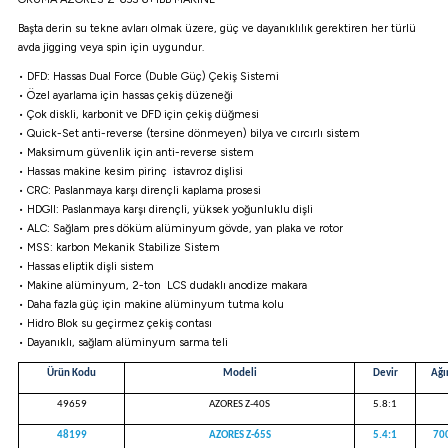
atma
olt
nerleri
lbisesi
Başta derin su tekne avları olmak üzere, güç ve dayanıklılık gerektiren her türlü
avda jigging veya spin için uygundur.
Ekipmanları
me · Ekipman
• DFD: Hassas Dual Force (Duble Güç) Çekiş Sistemi
• Özel ayarlama için hassas çekiş düzeneği
Sırt Çantası
Kılıfları
• Çok diskli, karbonit ve DFD için çekiş düğmesi
• Quick-Set anti-reverse (tersine dönmeyen) bilya ve cırcırlı sistem
• Maksimum güvenlik için anti-reverse sistem
rler
 · Woodland
• Hassas makine kesim pirinç istavroz dişlisi
• CRC: Paslanmaya karşı dirençli kaplama prosesi
• HDGII: Paslanmaya karşı dirençli, yüksek yoğunluklu dişli
et Malzemeleri
taları
• ALC: Sağlam pres döküm alüminyum gövde, yan plaka ve rotor
• MSS: karbon Mekanik Stabilize Sistem
ucu Minder)
• Hassas eliptik dişli sistem
• Makine alüminyum, 2-ton LCS dudaklı anodize makara
• Daha fazla güç için makine alüminyum tutma kolu
Ekipmanları
ik
• Hidro Blok su geçirmez çekiş contası
• Dayanıklı, sağlam alüminyum sarma teli
 Aksesuarları
Ürün Kodu
Modeli
Devir
Ağı
49659
AZORES Z-40S
5.8:1
atta Kalma Ürünleri
48199
AZORES Z-65S
5.4:1
70