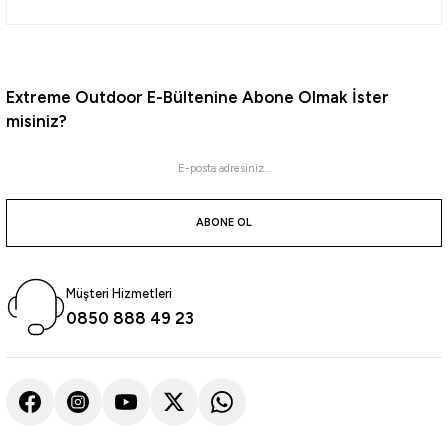
2.108,72
₺
2.219,70
₺
Havale ile 2.003,28 ₺
Extreme Outdoor E-Bültenine Abone Olmak İster
%10
misiniz?
Trabucco
Trabucco Lancer XTR Surf 6500 Surf Olta Makinesi
ABONE OL
8.182,35
₺
9.091,50
₺
Havale ile 7.773,23 ₺
Müşteri Hizmetleri
%15
0850 888 49 23
Trabucco
Trabucco Seres Surf PW 8000 Surf Olta Makinesi
9.340,65
₺
10.989,00
₺