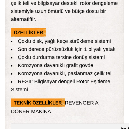
çelik teli ve bilgisayar destekli rotor dengeleme
sistemiyle uzun ömürlü ve bütçe dostu bir
i
alternatiftir.
ÖZELLİKLER
Çoklu disk, yağlı keçe sürükleme sistemi
Son derece pürüzsüzlük için 1 bilyalı yatak
Çoklu durdurma tersine dönüş sistemi
Korozyona dayanıklı grafit gövde
Korozyona dayanıklı, paslanmaz çelik tel
RESII: Bilgisayar dengeli Rotor Eşitleme
Sistemi
REVENGER A
TEKNİK ÖZELLİKLER
DÖNER MAKİNA