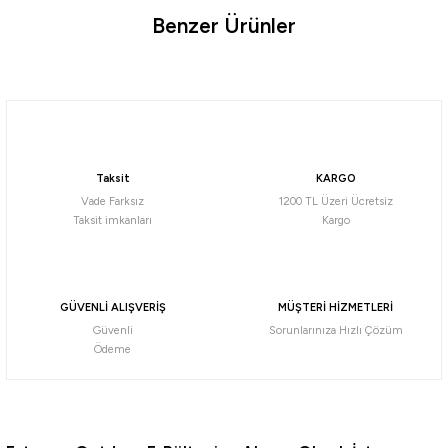
Benzer Ürünler
Ürün hakkında henüz soru sorulmamış.
Soru Sor
Daiwa
Daiwa BG 27 SW 6000 P Olta Makinesi
Taksit
KARGO
15.865,07
₺
Vade Farksız
1200 TL Üzeri Ücretsiz
Taksit imkanları
Kargo
Havale ile 15.071,82 ₺
%5
Okuma
GÜVENLİ ALIŞVERİŞ
MÜŞTERİ HİZMETLERİ
Okuma Revenger A RV-8000A Olta Makinesi
Güvenli
Sorunlarınıza Hızlı Çözüm
Ödeme
2.108,72
₺
2.219,70
₺
Havale ile 2.003,28 ₺