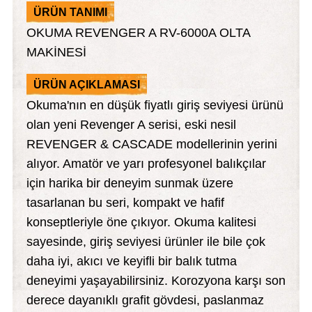
atma
olt
nerleri
lbisesi
ÜRÜN TANIMI
OKUMA REVENGER A RV-6000A OLTA
Ekipmanları
me · Ekipman
MAKİNESİ
Sırt Çantası
Kılıfları
ÜRÜN AÇIKLAMASI
Okuma'nın en düşük fiyatlı giriş seviyesi ürünü
rler
 · Woodland
olan yeni Revenger A serisi, eski nesil
REVENGER & CASCADE modellerinin yerini
et Malzemeleri
taları
alıyor. Amatör ve yarı profesyonel balıkçılar
için harika bir deneyim sunmak üzere
ucu Minder)
tasarlanan bu seri, kompakt ve hafif
Ekipmanları
ik
konseptleriyle öne çıkıyor. Okuma kalitesi
sayesinde, giriş seviyesi ürünler ile bile çok
 Aksesuarları
daha iyi, akıcı ve keyifli bir balık tutma
deneyimi yaşayabilirsiniz. Korozyona karşı son
atta Kalma Ürünleri
derece dayanıklı grafit gövdesi, paslanmaz