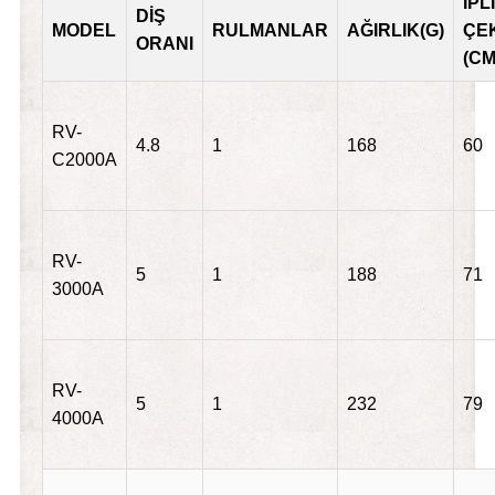
İPLİ
DİŞ
MODEL
RULMANLAR
AĞIRLIK(G)
ÇE
ORANI
(CM
RV-
4.8
1
168
60
C2000A
RV-
5
1
188
71
3000A
RV-
5
1
232
79
4000A