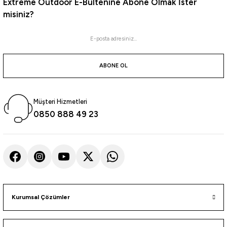
Extreme Outdoor E-Bültenine Abone Olmak İster
%10
misiniz?
Trabucco
Trabucco Lancer XTR Surf 6500 Surf Olta Makinesi
ABONE OL
8.182,35
₺
9.091,50
₺
Havale ile 7.773,23 ₺
Müşteri Hizmetleri
%15
0850 888 49 23
Trabucco
Trabucco Seres Surf PW 8000 Surf Olta Makinesi
9.340,65
₺
10.989,00
₺
Havale ile 8.873,62 ₺
Kurumsal Çözümler
%15
Trabucco