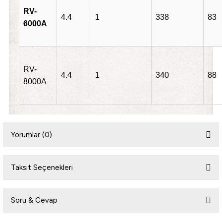
RV-
4.4
1
338
83
6000A
RV-
4.4
1
340
88
8000A
Yorumlar (0)
Taksit Seçenekleri
Bu ürüne ilk yorumu siz yapın!
Soru & Cevap
Yorum Yaz