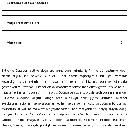
Extremeoutdoor.com.tr
Trabucco Xhiron XSD Surf 6500 Olta Makinesi
7.405,20
₺
Müşteri Hizmetleri
8.712,00
₺
Havale ile 7.034,94 ₺
Markalar
%15
Trabucco
Trabucco DWeller Surf 8000 Surf Olta Makinesi
Extreme Outdoor, dağ ve doğa sporlarına olan ilgimizi iş fikrine dönüştürme kararı
alarak büyük bir hevesle kuruldu. Hobi olarak başladığımız bu işte, zamanla
9.177,02
₺
kazandığımız deneyimlerimizi müşterilerimize en iyi hizmeti sunmak için çaba
10.796,50
₺
gösteriyoruz. Extreme Outdoor olarak amacımız sektöründe örnek gösterilen ve mutlu
müşterilerine sahip olan bir firma oldu. Doğaya ve spora tutkuyla bağlı olanların markası
Havale ile 8.718,17 ₺
Extreme Outdoor, çeşitli kategorilerde sunduğu spor giyim ürünleri, outdoor
ayakkabılar, ekipman ve aksesuarlar ile, her yerde ve her koşulda doğayla buluşmayı
mümkün kılıyor. Daima aktif bir yaşam tarzını benimseyenlerin ihtiyaç duyabileceği
Shimano
her şey, Extreme Outdoor’un online mağazasında beğenilerinize sunuluyor. Extreme
Shimano Twin Power XD FB C5000XG Olta Makinesi
Outdoor online mağazası; Gci Outdoor, Naturehike, Coleman, Madfox, Bullshark,
Husky, Vaude, Lowa gibi prestijli markaların imzasını taşıyan, dış giyimden ekstrem