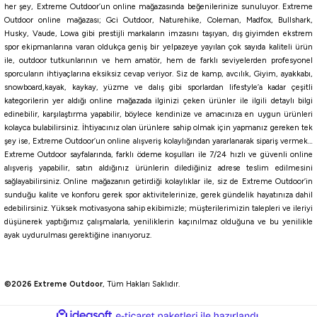
her şey, Extreme Outdoor’un online mağazasında beğenilerinize sunuluyor. Extreme
Havale ile 2.276,01 ₺
Outdoor online mağazası; Gci Outdoor, Naturehike, Coleman, Madfox, Bullshark,
Husky, Vaude, Lowa gibi prestijli markaların imzasını taşıyan, dış giyimden ekstrem
L
M
XL
spor ekipmanlarına varan oldukça geniş bir yelpazeye yayılan çok sayıda kaliteli ürün
ile, outdoor tutkunlarının ve hem amatör, hem de farklı seviyelerden profesyonel
Tükendi
sporcuların ihtiyaçlarına eksiksiz cevap veriyor. Siz de kamp, avcılık, Giyim, ayakkabı,
Fujin
snowboard,kayak, kaykay, yüzme ve dalış gibi sporlardan lifestyle’a kadar çeşitli
Fujin Pro Angler S24 Buff & Hoodi Natural Blue Camo
kategorilerin yer aldığı online mağazada ilginizi çeken ürünler ile ilgili detaylı bilgi
edinebilir, karşılaştırma yapabilir, böylece kendinize ve amacınıza en uygun ürünleri
kolayca bulabilirsiniz. İhtiyacınız olan ürünlere sahip olmak için yapmanız gereken tek
şey ise, Extreme Outdoor’un online alışveriş kolaylığından yararlanarak sipariş vermek…
2.860,00
₺
Extreme Outdoor sayfalarında, farklı ödeme koşulları ile 7/24 hızlı ve güvenli online
alışveriş yapabilir, satın aldığınız ürünlerin dilediğiniz adrese teslim edilmesini
Havale ile 2.717,00 ₺
sağlayabilirsiniz. Online mağazanın getirdiği kolaylıklar ile, siz de Extreme Outdoor’in
sunduğu kalite ve konforu gerek spor aktivitelerinize, gerek gündelik hayatınıza dahil
edebilirsiniz. Yüksek motivasyona sahip ekibimizle; müşterilerimizin talepleri ve ileriyi
L
M
S
XL
düşünerek yaptığımız çalışmalarla, yeniliklerin kaçınılmaz olduğuna ve bu yenilikle
Tükendi
Tükendi
ayak uydurulması gerektiğine inanıyoruz.
Okuma
Okuma
Okuma Sailfish Jersey Tişört
Okuma GT Fishing Jersey Tişört
©2026 Extreme Outdoor
, Tüm Hakları Saklıdır.
1.360,00
₺
1.360,00
₺
ideasoft
ile
e-