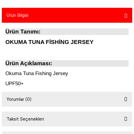
atma
olt
nerleri
lbisesi
Ürün Bilgisi
Ekipmanları
me · Ekipman
Ürün Tanımı:
Sırt Çantası
Kılıfları
OKUMA TUNA FİSHİNG JERSEY
rler
 · Woodland
Ürün Açıklaması:
et Malzemeleri
taları
Okuma Tuna Fishing Jersey
ucu Minder)
UPF50+
Ekipmanları
ik
Yorumlar (0)
 Aksesuarları
Taksit Seçenekleri
atta Kalma Ürünleri
Bu ürüne ilk yorumu siz yapın!