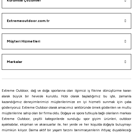
Kurumsal Çözümler
%12
Savage gear
Extremeoutdoor.com.tr
Savage Gear Simply Savage Tee Grey T-Shirt
585,20
₺
Müşteri Hizmetleri
665,00
₺
Havale ile 555,94 ₺
Markalar
Grey
S
M
L
XL
Extreme Outdoor, dağ ve doğa sporlarına olan ilgimizi iş fikrine dönüştürme kararı
Fujin
alarak büyük bir hevesle kuruldu. Hobi olarak başladığımız bu işte, zamanla
kazandığımız deneyimlerimizi müşterilerimize en iyi hizmeti sunmak için çaba
Fujin Pro Angler S24 Hooded Garnet
gösteriyoruz. Extreme Outdoor olarak amacımız sektöründe örnek gösterilen ve mutlu
müşterilerine sahip olan bir firma oldu. Doğaya ve spora tutkuyla bağlı olanların markası
Extreme Outdoor, çeşitli kategorilerde sunduğu spor giyim ürünleri, outdoor
2.395,80
₺
ayakkabılar, ekipman ve aksesuarlar ile, her yerde ve her koşulda doğayla buluşmayı
mümkün kılıyor. Daima aktif bir yaşam tarzını benimseyenlerin ihtiyaç duyabileceği