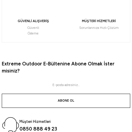
Havale ile 75,24 ₺
NO:10
NO:2
NO:4
NO:6
NO:8
%1
GÜVENLİ ALIŞVERİŞ
MÜŞTERİ HİZMETLERİ
Güvenli
Sorunlarınıza Hızlı Çözüm
Effe
Ödeme
Effe Rolling Kurşunlu Fırdöndü
90,00
₺
100,00
₺
Extreme Outdoor E-Bültenine Abone Olmak İster
misiniz?
Havale ile 85,50 ₺
19 gr
3,5 Gr
5,4 Gr
7,2 Gr
11 Gr
14 Gr
24 Gr
2 Gr
7,3 Gr
2,5 Gr
Remixon
ABONE OL
Remixon YM-3005 Klipsli Fırdöndü
Müşteri Hizmetleri
81,52
₺
0850 888 49 23
90,58
₺