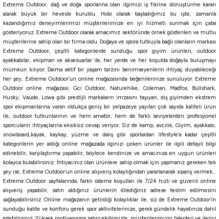
Extreme Outdoor, dağ ve doğa sporlarına olan ilgimizi iş fikrine dönüştürme kararı
57,00
₺
alarak büyük bir hevesle kuruldu. Hobi olarak başladığımız bu işte, zamanla
kazandığımız deneyimlerimizi müşterilerimize en iyi hizmeti sunmak için çaba
Havale ile 48,74 ₺
gösteriyoruz. Extreme Outdoor olarak amacımız sektöründe örnek gösterilen ve mutlu
müşterilerine sahip olan bir firma oldu. Doğaya ve spora tutkuyla bağlı olanların markası
NO:1
NO:2
NO:3
NO:04
NO:05
NO:06
NO:07
NO:08
NO:1/0
NO:10
Extreme Outdoor, çeşitli kategorilerde sunduğu spor giyim ürünleri, outdoor
ayakkabılar, ekipman ve aksesuarlar ile, her yerde ve her koşulda doğayla buluşmayı
mümkün kılıyor. Daima aktif bir yaşam tarzını benimseyenlerin ihtiyaç duyabileceği
Fladen
her şey, Extreme Outdoor’un online mağazasında beğenilerinize sunuluyor. Extreme
Fladen Lekande Rolling Swivel Bilyalı Fırdöndü
Outdoor online mağazası; Gci Outdoor, Naturehike, Coleman, Madfox, Bullshark,
Husky, Vaude, Lowa gibi prestijli markaların imzasını taşıyan, dış giyimden ekstrem
spor ekipmanlarına varan oldukça geniş bir yelpazeye yayılan çok sayıda kaliteli ürün
35,10
₺
ile, outdoor tutkunlarının ve hem amatör, hem de farklı seviyelerden profesyonel
39,00
₺
sporcuların ihtiyaçlarına eksiksiz cevap veriyor. Siz de kamp, avcılık, Giyim, ayakkabı,
snowboard,kayak, kaykay, yüzme ve dalış gibi sporlardan lifestyle’a kadar çeşitli
Havale ile 33,35 ₺
kategorilerin yer aldığı online mağazada ilginizi çeken ürünler ile ilgili detaylı bilgi
edinebilir, karşılaştırma yapabilir, böylece kendinize ve amacınıza en uygun ürünleri
kolayca bulabilirsiniz. İhtiyacınız olan ürünlere sahip olmak için yapmanız gereken tek
NO:14
NO:1
NO:10
NO:2
NO:3
NO:4
NO:5
NO:6
NO:7
NO:8
şey ise, Extreme Outdoor’un online alışveriş kolaylığından yararlanarak sipariş vermek…
Extreme Outdoor sayfalarında, farklı ödeme koşulları ile 7/24 hızlı ve güvenli online
Remixon
alışveriş yapabilir, satın aldığınız ürünlerin dilediğiniz adrese teslim edilmesini
sağlayabilirsiniz. Online mağazanın getirdiği kolaylıklar ile, siz de Extreme Outdoor’in
Remixon YM-3004 Klipsli Fırdöndü
sunduğu kalite ve konforu gerek spor aktivitelerinize, gerek gündelik hayatınıza dahil
edebilirsiniz. Yüksek motivasyona sahip ekibimizle; müşterilerimizin talepleri ve ileriyi