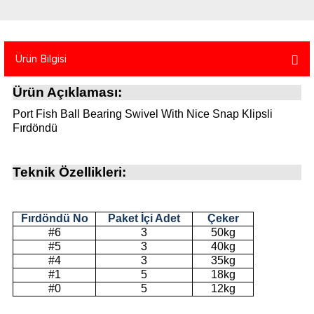
atma
olt
nerleri
lbisesi
Ekipmanları
me · Ekipman
Ürün Bilgisi
Sırt Çantası
Kılıfları
Ürün Açıklaması:
Port Fish Ball Bearing Swivel With Nice Snap Klipsli
rler
 · Woodland
Fırdöndü
et Malzemeleri
taları
Teknik Özellikleri:
ucu Minder)
Ekipmanları
ik
Fırdöndü No
Paket İçi Adet
Çeker
#6
3
50kg
#5
3
40kg
 Aksesuarları
#4
3
35kg
#1
5
18kg
atta Kalma Ürünleri
#0
5
12kg