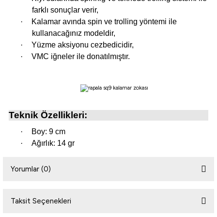
farklı sonuçlar verir,
·
Kalamar avında spin ve trolling yöntemi ile
i
kullanacağınız modeldir,
·
Yüzme aksiyonu cezbedicidir,
·
VMC iğneler ile donatılmıştır.
Teknik Özellikleri:
·
Boy: 9 cm
·
Ağırlık: 14 gr
Yorumlar (0)
Taksit Seçenekleri
Bu ürüne ilk yorumu siz yapın!