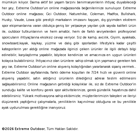
mümkün kılıyor. Daima aktif bir yaşam tarzını benimseyenlerin ihtiyaç duyabileceği
Yamashita
her şey, Extreme Outdoor’un online mağazasında beğenilerinize sunuluyor. Extreme
Yamashita Egi Oh F 3.0 9cm 15gr Kalamar Zokası
Outdoor online mağazası; Gci Outdoor, Naturehike, Coleman, Madfox, Bullshark,
Husky, Vaude, Lowa gibi prestijli markaların imzasını taşıyan, dış giyimden ekstrem
spor ekipmanlarına varan oldukça geniş bir yelpazeye yayılan çok sayıda kaliteli ürün
657,00
₺
ile, outdoor tutkunlarının ve hem amatör, hem de farklı seviyelerden profesyonel
730,00
₺
sporcuların ihtiyaçlarına eksiksiz cevap veriyor. Siz de kamp, avcılık, Giyim, ayakkabı,
snowboard,kayak, kaykay, yüzme ve dalış gibi sporlardan lifestyle’a kadar çeşitli
Havale ile 624,15 ₺
kategorilerin yer aldığı online mağazada ilginizi çeken ürünler ile ilgili detaylı bilgi
edinebilir, karşılaştırma yapabilir, böylece kendinize ve amacınıza en uygun ürünleri
kolayca bulabilirsiniz. İhtiyacınız olan ürünlere sahip olmak için yapmanız gereken tek
NMI
RWP
NEB
NIY
NIB
NAJ
NQS
RWH
RRH
RCT
şey ise, Extreme Outdoor’un online alışveriş kolaylığından yararlanarak sipariş vermek…
%10
Extreme Outdoor sayfalarında, farklı ödeme koşulları ile 7/24 hızlı ve güvenli online
Yamashita
alışveriş yapabilir, satın aldığınız ürünlerin dilediğiniz adrese teslim edilmesini
sağlayabilirsiniz. Online mağazanın getirdiği kolaylıklar ile, siz de Extreme Outdoor’in
Yamashita Toto Sutte R WM95N 9.5Cm Glowlu Kalamar Zokası
sunduğu kalite ve konforu gerek spor aktivitelerinize, gerek gündelik hayatınıza dahil
edebilirsiniz. Yüksek motivasyona sahip ekibimizle; müşterilerimizin talepleri ve ileriyi
düşünerek yaptığımız çalışmalarla, yeniliklerin kaçınılmaz olduğuna ve bu yenilikle
513,00
₺
ayak uydurulması gerektiğine inanıyoruz.
570,00
₺
Havale ile 487,35 ₺
©2026 Extreme Outdoor
, Tüm Hakları Saklıdır.
F/BO
F/BB
F/BP
F/LB
F/LO
F/LP