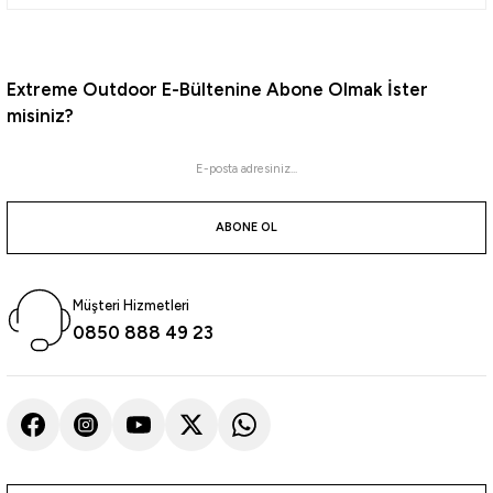
732,56
₺
Extreme Outdoor E-Bültenine Abone Olmak İster
misiniz?
Havale ile 695,94 ₺
Pink/Pink
Orange Aji
Blue Glow Laser
Yamashita
ABONE OL
Yamashita Surf Yumizuno 45mm Mini Trol Sırtı Zokası
Müşteri Hizmetleri
470,00
₺
0850 888 49 23
Havale ile 446,50 ₺
CRH
KVH
PWH
PPH
BH
PH
KH
%10
Yamashita