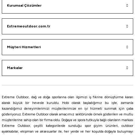
Yamashita Egi-OH (K) Shallow Slow 3.0S 15gr Kalamar Zokası
Kurumsal Çözümler
922,50
₺
Extremeoutdoor.com.tr
1.025,00
₺
Havale ile 876,38 ₺
Müşteri Hizmetleri
RED
GOLD
NBG
NBB
NBR
Keimura
Markalar
Yamashita
Yamashita Surf Yumizuno 40mm Mini Trol Sırtı Zokası
430,00
₺
Extreme Outdoor, dağ ve doğa sporlarına olan ilgimizi iş fikrine dönüştürme kararı
alarak büyük bir hevesle kuruldu. Hobi olarak başladığımız bu işte, zamanla
kazandığımız deneyimlerimizi müşterilerimize en iyi hizmeti sunmak için çaba
Havale ile 408,50 ₺
gösteriyoruz. Extreme Outdoor olarak amacımız sektöründe örnek gösterilen ve mutlu
müşterilerine sahip olan bir firma oldu. Doğaya ve spora tutkuyla bağlı olanların markası
BH
CRH
KPH
KVH
PBH
PH
PPH
PWH
MBH
Extreme Outdoor, çeşitli kategorilerde sunduğu spor giyim ürünleri, outdoor
ayakkabılar, ekipman ve aksesuarlar ile, her yerde ve her koşulda doğayla buluşmayı