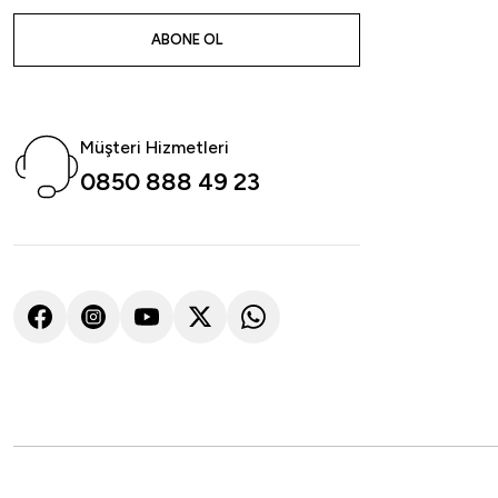
ABONE OL
Nickel
NO:1
NO:2
NO:1/0
NO:2/0
NO:3/0
NO:4/0
Müşteri Hizmetleri
0850 888 49 23
%10
Remixon
Remixon Slow Double Twin Assist Olta İğnesi
263,46
₺
292,74
₺
Havale ile 250,29 ₺
NO:1
NO:2
NO:1/0
NO:2/0
NO:3/0
NO:4/0