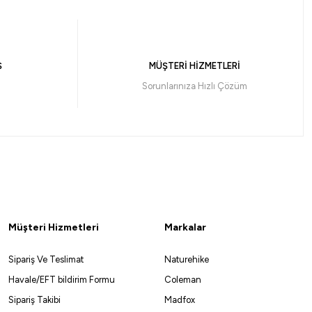
t Olta İğnesi
Ş
MÜŞTERİ HİZMETLERİ
,65 ₺
Sorunlarınıza Hızlı Çözüm
NO:2/0
NO:3/0
12
%10
Remixon
Müşteri Hizmetleri
Markalar
Remixon LRF Spare Hook Asist Olta İğnesi
Sipariş Ve Teslimat
Naturehike
172,00
₺
191,11
₺
Havale/EFT bildirim Formu
Coleman
Sipariş Takibi
Madfox
Havale ile 163,40 ₺