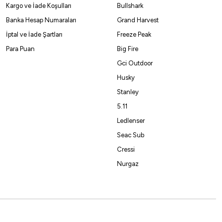
Kargo ve İade Koşulları
Bullshark
Banka Hesap Numaraları
Grand Harvest
4
S
L
M
İptal ve İade Şartları
Freeze Peak
Para Puan
Big Fire
Gci Outdoor
Husky
%5
Stanley
5.11
hter+ Assist Olta İğnesi
Ledlenser
Seac Sub
230,00
₺
Cressi
le ile 207,58 ₺
Nurgaz
M
L
XL