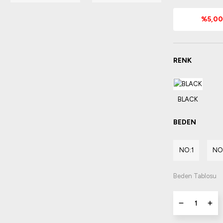
%5,00 
RENK
BEDEN
NO:1
NO
Beden Tablosu