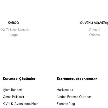
t Assist Olta İğnesi
Remixon Single Nickel Assis
147,00
₺
210,00
₺
KARGO
GÜVENLİ ALIŞVERİ
Havale ile 149,43 ₺
Havale ile 139
200 TL Üzeri Ücretsiz
Güvenli
Kargo
Ödeme
EŞİL
PEMBE
MOR
TURUNCU
Nickel
NO:1
NO:2
NO:1/0
%
Savage gear
Kurumsal Çözümler
Extremeoutdoor.com.tr
Savage Gear Micro Assist Hooks Olta İğnesi
İşlem Rehberi
Hakkımızda
233,20
₺
265,00
₺
Çerez Politikası
Neden Extreme Outdoor
K.V.K.K. Aydınlatma Metni
Extreme Blog
Havale ile 221,54 ₺