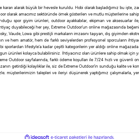
e kararı alarak büyük bir hevesle kuruldu. Hobi olarak başladığımız bu işte,
oor olarak amacımız sektöründe örnek gösterilen ve mutlu müşterilerine sahip
sunduğu spor giyim ürünleri, outdoor ayakkabılar, ekipman ve aksesuarlar i
ihtiyaç duyabileceği her şey, Extreme Outdoor’un online mağazasında beğen
ky, Vaude, Lowa gibi prestijli markaların imzasını taşıyan, dış giyimden ekst
ının ve hem amatör, hem de farklı seviyelerden profesyonel sporcuların ihtiyaç
sporlardan lifestyle’a kadar çeşitli kategorilerin yer aldığı online mağazada ilg
uygun ürünleri kolayca bulabilirsiniz. İhtiyacınız olan ürünlere sahip olmak için
me Outdoor sayfalarında, farklı ödeme koşulları ile 7/24 hızlı ve güvenli onlin
zanın getirdiği kolaylıklar ile, siz de Extreme Outdoor’in sunduğu kalite ve konf
e; müşterilerimizin talepleri ve ileriyi düşünerek yaptığımız çalışmalarla, y
ile
ideasoft
e-