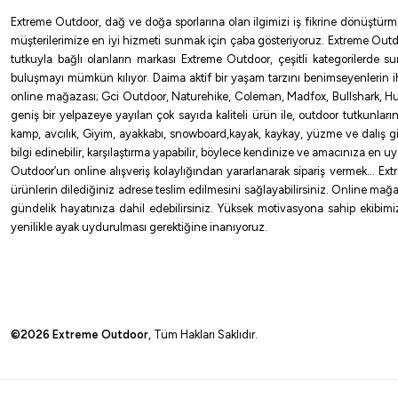
Extreme Outdoor, dağ ve doğa sporlarına olan ilgimizi iş fikrine dönüştürm
müşterilerimize en iyi hizmeti sunmak için çaba gösteriyoruz. Extreme Outd
tutkuyla bağlı olanların markası Extreme Outdoor, çeşitli kategorilerde 
buluşmayı mümkün kılıyor. Daima aktif bir yaşam tarzını benimseyenlerin 
Daiwa
online mağazası; Gci Outdoor, Naturehike, Coleman, Madfox, Bullshark, Hus
Daiwa Saltiga Assist Saq Sas Olta İğnesi
geniş bir yelpazeye yayılan çok sayıda kaliteli ürün ile, outdoor tutkunlar
kamp, avcılık, Giyim, ayakkabı, snowboard,kayak, kaykay, yüzme ve dalış gibi 
1.080,00
₺
bilgi edinebilir, karşılaştırma yapabilir, böylece kendinize ve amacınıza en 
Outdoor’un online alışveriş kolaylığından yararlanarak sipariş vermek… Extre
Havale ile 1.026,00 ₺
ürünlerin dilediğiniz adrese teslim edilmesini sağlayabilirsiniz. Online mağa
gündelik hayatınıza dahil edebilirsiniz. Yüksek motivasyona sahip ekibimizl
yenilikle ayak uydurulması gerektiğine inanıyoruz.
NO:2/0
NO:3/0
NO:4/0
NO:5/0
©2026 Extreme Outdoor
, Tüm Hakları Saklıdır.