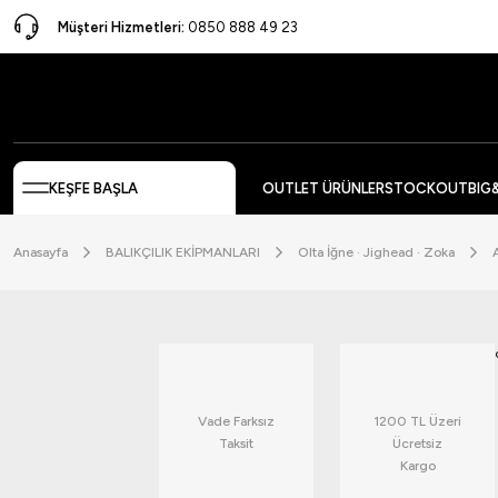
Müşteri Hizmetleri:
0850 888 49 23
KEŞFE BAŞLA
OUTLET ÜRÜNLER
STOCKOUT
BIG
Anasayfa
BALIKÇILIK EKİPMANLARI
Olta İğne · Jighead · Zoka
Vade Farksız
1200 TL Üzeri
Taksit
Ücretsiz
Kargo