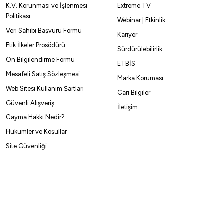
K.V. Korunması ve İşlenmesi
Extreme TV
Politikası
Webinar | Etkinlik
Double 2
Double 4
Single 10
Single 6
Single 8
SİNGLE 2
SİNGLE 
Veri Sahibi Başvuru Formu
Kariyer
Etik İlkeler Prosödürü
Sürdürülebilirlik
Ön Bilgilendirme Formu
ETBİS
Mesafeli Satış Sözleşmesi
Marka Koruması
Web Sitesi Kullanım Şartları
Cari Bilgiler
Fujin
Bkk
Güvenli Alışveriş
İletişim
Fujin SJ38 Nickel Kaynaklı Asist Olta İğnesi
Bkk Lone Fig
Cayma Hakkı Nedir?
Hükümler ve Koşullar
95,70
₺
218,50
₺
Site Güvenliği
Havale ile 90,92 ₺
Hava
Nickel
S
NO:1/0
NO:2/0
NO:3/0
NO:4/0
NO:5/0