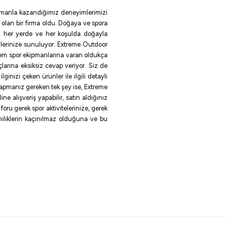
 zamanla kazandığımız deneyimlerimizi
 olan bir firma oldu. Doğaya ve spora
le, her yerde ve her koşulda doğayla
ilerinize sunuluyor. Extreme Outdoor
rem spor ekipmanlarına varan oldukça
larına eksiksiz cevap veriyor. Siz de
inizi çeken ürünler ile ilgili detaylı
 yapmanız gereken tek şey ise, Extreme
e alışveriş yapabilir, satın aldığınız
oru gerek spor aktivitelerinize, gerek
eniliklerin kaçınılmaz olduğuna ve bu