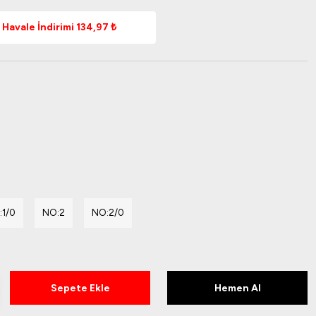
Havale İndirimi 134,97 ₺
:1/0
NO:2
NO:2/0
Sepete Ekle
Hemen Al