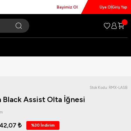
Bayimiz Ol
Üye Ol
Giriş Yap
Stok Kodu: RMX-LASB
Black Assist Olta İğnesi
um
42,07 ₺
%30 İndirim