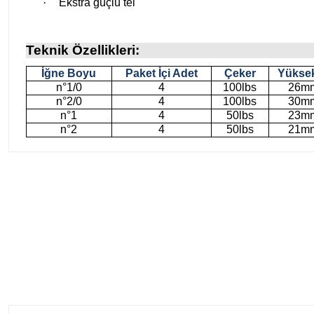
·
Ekstra güçlü tel
Teknik Özellikleri:
İğne Boyu
Paket İçi Adet
Çeker
Yüksek
n°1/0
4
100lbs
26m
n°2/0
4
100lbs
30m
n°1
4
50lbs
23m
n°2
4
50lbs
21m
%5
Bkk
Fujin