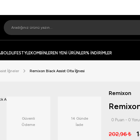
&BOLD
LIFESTYLE
KOMBİNLER
EN YENİ ÜRÜNLER
% İNDİRİMLER
Asist İğneler
Remixon Black Assist Olta İğnesi
Remixon
Remixon 
Güvenli
14 Günde
0 Puan - 0 Yor
Ödeme
İade
1
202,96 ₺