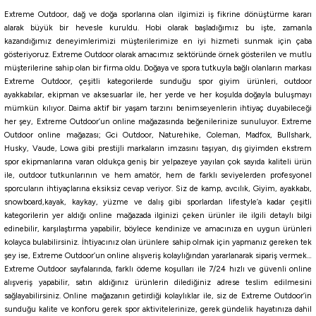
Extreme Outdoor, dağ ve doğa sporlarına olan ilgimizi iş fikrine dönüştürme kararı
BLUE
GREEN
YELLOW
alarak büyük bir hevesle kuruldu. Hobi olarak başladığımız bu işte, zamanla
kazandığımız deneyimlerimizi müşterilerimize en iyi hizmeti sunmak için çaba
Tükendi
gösteriyoruz. Extreme Outdoor olarak amacımız sektöründe örnek gösterilen ve mutlu
Kendo
müşterilerine sahip olan bir firma oldu. Doğaya ve spora tutkuyla bağlı olanların markası
Kendo Elbe 270 cm 70-150 gr Olta Kamışı
Extreme Outdoor, çeşitli kategorilerde sunduğu spor giyim ürünleri, outdoor
ayakkabılar, ekipman ve aksesuarlar ile, her yerde ve her koşulda doğayla buluşmayı
mümkün kılıyor. Daima aktif bir yaşam tarzını benimseyenlerin ihtiyaç duyabileceği
her şey, Extreme Outdoor’un online mağazasında beğenilerinize sunuluyor. Extreme
400,00
₺
Outdoor online mağazası; Gci Outdoor, Naturehike, Coleman, Madfox, Bullshark,
Husky, Vaude, Lowa gibi prestijli markaların imzasını taşıyan, dış giyimden ekstrem
Havale ile 380,00 ₺
spor ekipmanlarına varan oldukça geniş bir yelpazeye yayılan çok sayıda kaliteli ürün
ile, outdoor tutkunlarının ve hem amatör, hem de farklı seviyelerden profesyonel
Tükendi
sporcuların ihtiyaçlarına eksiksiz cevap veriyor. Siz de kamp, avcılık, Giyim, ayakkabı,
Remixon
snowboard,kayak, kaykay, yüzme ve dalış gibi sporlardan lifestyle’a kadar çeşitli
Remixon Carbo-X 350 cm 60-120 gr 7 Parça Tele Kamış
kategorilerin yer aldığı online mağazada ilginizi çeken ürünler ile ilgili detaylı bilgi
edinebilir, karşılaştırma yapabilir, böylece kendinize ve amacınıza en uygun ürünleri
kolayca bulabilirsiniz. İhtiyacınız olan ürünlere sahip olmak için yapmanız gereken tek
şey ise, Extreme Outdoor’un online alışveriş kolaylığından yararlanarak sipariş vermek…
1.391,89
₺
Extreme Outdoor sayfalarında, farklı ödeme koşulları ile 7/24 hızlı ve güvenli online
1.546,54
₺
alışveriş yapabilir, satın aldığınız ürünlerin dilediğiniz adrese teslim edilmesini
Havale ile 1.322,29 ₺
sağlayabilirsiniz. Online mağazanın getirdiği kolaylıklar ile, siz de Extreme Outdoor’in
sunduğu kalite ve konforu gerek spor aktivitelerinize, gerek gündelik hayatınıza dahil