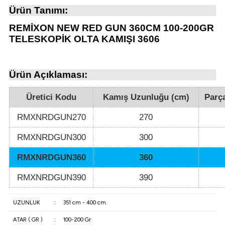
atma
olt
nerleri
lbisesi
Ürün Tanımı:
REMİXON NEW RED GUN 360CM 100-200GR
Ekipmanları
me · Ekipman
TELESKOPİK OLTA KAMIŞI 3606
Sırt Çantası
Kılıfları
Ürün Açıklaması:
rler
 · Woodland
Üretici Kodu
Kamış Uzunluğu (cm)
Parça
et Malzemeleri
taları
RMXNRDGUN270
270
ucu Minder)
RMXNRDGUN300
300
RMXNRDGUN360
360
Ekipmanları
ik
RMXNRDGUN390
390
 Aksesuarları
UZUNLUK
:
351 cm - 400 cm
atta Kalma Ürünleri
ATAR ( GR )
:
100-200 Gr