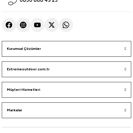
883,74
₺
Havale ile 755,60 ₺
%10
Remixon
Remixon Cougar 240 cm 50-100 gr 6 Parça Tele Kamış
Kurumsal Çözümler
556,76
₺
618,62
₺
Extremeoutdoor.com.tr
Havale ile 528,92 ₺
Tükendi
Remixon
Müşteri Hizmetleri
Remixon Speed 300cm 10-30gr Teleskopik Olta Kamışı
Markalar
475,01
₺
Havale ile 451,26 ₺