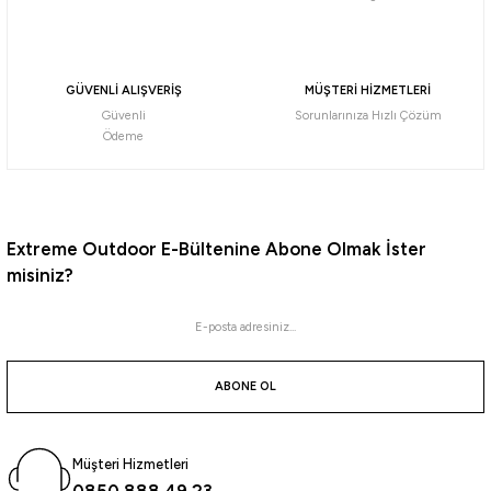
Havale ile 717,82 ₺
MAVİ
GÜVENLİ ALIŞVERİŞ
MÜŞTERİ HİZMETLERİ
240 CM
270 CM
300 CM
Güvenli
Sorunlarınıza Hızlı Çözüm
Ödeme
Daiwa
Daiwa Crossfire 300cm 50-100gr Teleskopik Olta Kamışı
Extreme Outdoor E-Bültenine Abone Olmak İster
3.811,12
₺
misiniz?
Havale ile 3.620,56 ₺
%10
Remixon
ABONE OL
Remixon Cougar 300 cm 50-100 gr 7 Parça Tele Kamış
Müşteri Hizmetleri
795,37
₺
0850 888 49 23