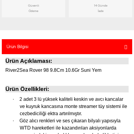
atma
olt
nerleri
lbisesi
Güvenli
14 Günde
Ödeme
İade
Ekipmanları
me · Ekipman
Sırt Çantası
Kılıfları
Ürün Bilgisi
rler
 · Woodland
Ürün Açıklaması:
et Malzemeleri
taları
River2Sea Rover 98 9.8Cm 10.6Gr Suni Yem
ucu Minder)
Ürün Özellikleri:
Ekipmanları
ik
·
2 adet 3 lü yüksek kaliteli keskin ve avcı kancalar
ve kuyruk kancasına monte streamer tüy sistemi ile
 Aksesuarları
cezbediciliği ektra artırılmıştır.
·
Göz alıcı renkleri ve ses çıkaran bilyalı yapısıyla
atta Kalma Ürünleri
WTD hareketleri ile kazandırılan aksiyonlarda