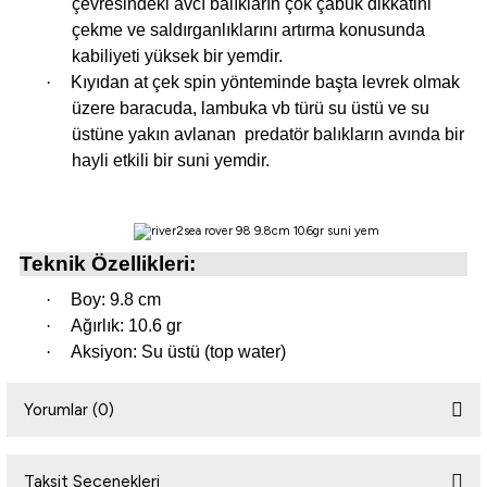
çevresindeki avcı balıkların çok çabuk dikkatini
çekme ve saldırganlıklarını artırma konusunda
kabiliyeti yüksek bir yemdir.
i
·
Kıyıdan at çek spin yönteminde başta levrek olmak
üzere baracuda, lambuka vb türü su üstü ve su
üstüne yakın avlanan
predatör balıkların avında bir
hayli etkili bir suni yemdir.
Teknik Özellikleri:
·
Boy: 9.8 cm
·
Ağırlık: 10.6 gr
·
Aksiyon: Su üstü (top water)
Yorumlar (0)
Taksit Seçenekleri