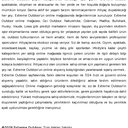
ayakkabılar, ekipman ve aksesuarlar ile, her yerde ve her koşulda doğayla buluşmayı
mümkün kılıyor. Daima aktif bir yaşam tarzını benimseyenlerin ihtiyaç duyabileceği
Daiwa
her şey, Extreme Outdoor’un online mağazasında beğenilerinize sunuluyor. Extreme
Daiwa Morethan Salt Pencil 110F Laser Impact 11cm 19gr Maket Yem
Outdoor online mağazası; Gci Outdoor, Naturehike, Coleman, Madfox, Bullshark,
Husky, Vaude, Lowa gibi prestijli markaların imzasını taşıyan, dış giyimden ekstrem
spor ekipmanlarına varan oldukça geniş bir yelpazeye yayılan çok sayıda kaliteli ürün
ile, outdoor tutkunlarının ve hem amatör, hem de farklı seviyelerden profesyonel
1.436,07
₺
sporcuların ihtiyaçlarına eksiksiz cevap veriyor. Siz de kamp, avcılık, Giyim, ayakkabı,
snowboard,kayak, kaykay, yüzme ve dalış gibi sporlardan lifestyle’a kadar çeşitli
Havale ile 1.364,27 ₺
kategorilerin yer aldığı online mağazada ilginizi çeken ürünler ile ilgili detaylı bilgi
edinebilir, karşılaştırma yapabilir, böylece kendinize ve amacınıza en uygun ürünleri
kolayca bulabilirsiniz. İhtiyacınız olan ürünlere sahip olmak için yapmanız gereken tek
FUYAJYO
CHART BACK
Clear Chart Sand
Chart Head Inakko
Chart Head Iwashi
şey ise, Extreme Outdoor’un online alışveriş kolaylığından yararlanarak sipariş vermek…
Extreme Outdoor sayfalarında, farklı ödeme koşulları ile 7/24 hızlı ve güvenli online
Daiwa
alışveriş yapabilir, satın aldığınız ürünlerin dilediğiniz adrese teslim edilmesini
sağlayabilirsiniz. Online mağazanın getirdiği kolaylıklar ile, siz de Extreme Outdoor’in
Daiwa Morethan Salt Pencil 95F Laser Impact 9,5cm 11gr Maket Yem
sunduğu kalite ve konforu gerek spor aktivitelerinize, gerek gündelik hayatınıza dahil
edebilirsiniz. Yüksek motivasyona sahip ekibimizle; müşterilerimizin talepleri ve ileriyi
düşünerek yaptığımız çalışmalarla, yeniliklerin kaçınılmaz olduğuna ve bu yenilikle
1.038,39
₺
ayak uydurulması gerektiğine inanıyoruz.
Havale ile 986,47 ₺
©2026 Extreme Outdoor
, Tüm Hakları Saklıdır.