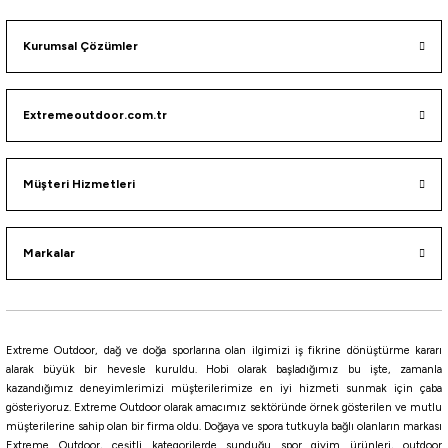
Fujin
Fujin Shore Liner 145mm 20gr Floating Maket Balık
Kurumsal Çözümler
389,40
₺
Extremeoutdoor.com.tr
Havale ile 369,93 ₺
Müşteri Hizmetleri
095
110
034
068
202
182
120
089
214
147
Markalar
Fujin
Fujin Gallant 120F 19gr 120mm Floating Maket Balık
420,75
₺
Extreme Outdoor, dağ ve doğa sporlarına olan ilgimizi iş fikrine dönüştürme kararı
495,00
₺
alarak büyük bir hevesle kuruldu. Hobi olarak başladığımız bu işte, zamanla
kazandığımız deneyimlerimizi müşterilerimize en iyi hizmeti sunmak için çaba
Havale ile 399,71 ₺
gösteriyoruz. Extreme Outdoor olarak amacımız sektöründe örnek gösterilen ve mutlu
müşterilerine sahip olan bir firma oldu. Doğaya ve spora tutkuyla bağlı olanların markası
CHART BACK PEARL
Orange Face
Sky Sardine
Twilight Glow Line
OR Sky Mullet Mat
Extreme Outdoor, çeşitli kategorilerde sunduğu spor giyim ürünleri, outdoor