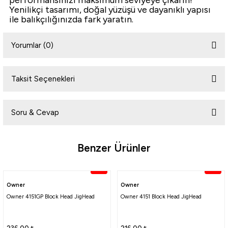
performansınızı maksimum seviyeye çıkarın!
Yenilikçi tasarımı, doğal yüzüşü ve dayanıklı yapısı
ile balıkçılığınızda fark yaratın.
Yorumlar (0)
Taksit Seçenekleri
Bu ürüne ilk yorumu siz yapın!
Soru & Cevap
Yorum Yaz
Benzer Ürünler
Ürün hakkında henüz soru sorulmamış.
%20
%20
Soru Sor
Owner
Owner
Owner 4151GP Block Head JigHead
Owner 4151 Block Head JigHead