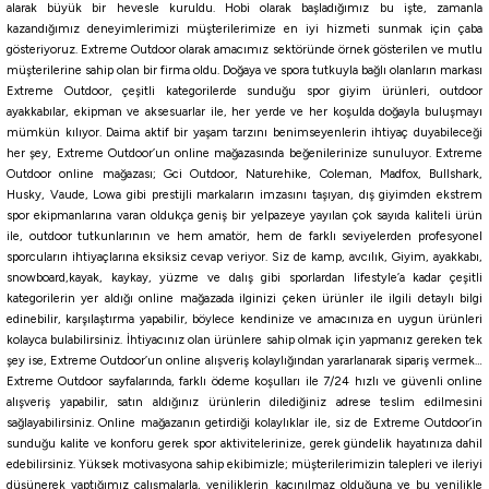
alarak büyük bir hevesle kuruldu. Hobi olarak başladığımız bu işte, zamanla
kazandığımız deneyimlerimizi müşterilerimize en iyi hizmeti sunmak için çaba
gösteriyoruz. Extreme Outdoor olarak amacımız sektöründe örnek gösterilen ve mutlu
müşterilerine sahip olan bir firma oldu. Doğaya ve spora tutkuyla bağlı olanların markası
Extreme Outdoor, çeşitli kategorilerde sunduğu spor giyim ürünleri, outdoor
ayakkabılar, ekipman ve aksesuarlar ile, her yerde ve her koşulda doğayla buluşmayı
mümkün kılıyor. Daima aktif bir yaşam tarzını benimseyenlerin ihtiyaç duyabileceği
her şey, Extreme Outdoor’un online mağazasında beğenilerinize sunuluyor. Extreme
Outdoor online mağazası; Gci Outdoor, Naturehike, Coleman, Madfox, Bullshark,
Husky, Vaude, Lowa gibi prestijli markaların imzasını taşıyan, dış giyimden ekstrem
spor ekipmanlarına varan oldukça geniş bir yelpazeye yayılan çok sayıda kaliteli ürün
ile, outdoor tutkunlarının ve hem amatör, hem de farklı seviyelerden profesyonel
sporcuların ihtiyaçlarına eksiksiz cevap veriyor. Siz de kamp, avcılık, Giyim, ayakkabı,
snowboard,kayak, kaykay, yüzme ve dalış gibi sporlardan lifestyle’a kadar çeşitli
kategorilerin yer aldığı online mağazada ilginizi çeken ürünler ile ilgili detaylı bilgi
edinebilir, karşılaştırma yapabilir, böylece kendinize ve amacınıza en uygun ürünleri
kolayca bulabilirsiniz. İhtiyacınız olan ürünlere sahip olmak için yapmanız gereken tek
şey ise, Extreme Outdoor’un online alışveriş kolaylığından yararlanarak sipariş vermek…
Extreme Outdoor sayfalarında, farklı ödeme koşulları ile 7/24 hızlı ve güvenli online
alışveriş yapabilir, satın aldığınız ürünlerin dilediğiniz adrese teslim edilmesini
sağlayabilirsiniz. Online mağazanın getirdiği kolaylıklar ile, siz de Extreme Outdoor’in
sunduğu kalite ve konforu gerek spor aktivitelerinize, gerek gündelik hayatınıza dahil
edebilirsiniz. Yüksek motivasyona sahip ekibimizle; müşterilerimizin talepleri ve ileriyi
düşünerek yaptığımız çalışmalarla, yeniliklerin kaçınılmaz olduğuna ve bu yenilikle