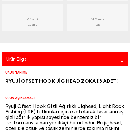
atma
olt
nerleri
lbisesi
Ekipmanları
me · Ekipman
Güvenli
14 Günde
Ödeme
İade
Sırt Çantası
Kılıfları
rler
 · Woodland
Ürün Bilgisi
et Malzemeleri
taları
ÜRÜN TANIMI:
ucu Minder)
RYUJİ OFSET HOOK JİG HEAD ZOKA [3 ADET]
Ekipmanları
ik
ÜRÜN AÇIKLAMASI:
 Aksesuarları
Ryuji Ofset Hook Gizli Ağırlıklı Jighead, Light Rock
Fishing (LRF) tutkunları için özel olarak tasarlanmış,
gizli ağırlık yapısı sayesinde benzersiz bir
atta Kalma Ürünleri
performans sunan yenilikçi bir üründür. Bu jighead,
özellikle otluk ve taşlık zeminlerde takılma riskini