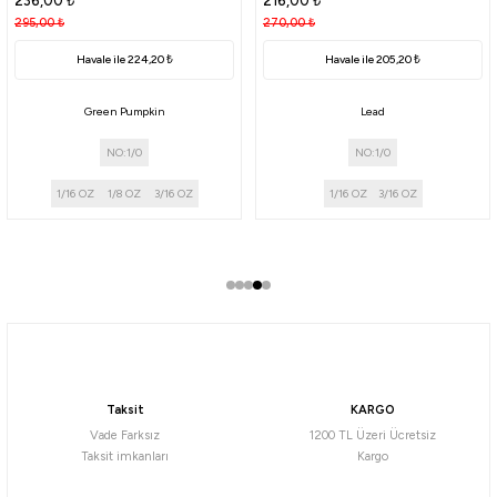
236,00
₺
216,00
₺
295,00
₺
270,00
₺
Havale ile 224,20 ₺
Havale ile 205,20 ₺
Green Pumpkin
Lead
NO:1/0
NO:1/0
1/16 OZ
1/8 OZ
3/16 OZ
1/16 OZ
3/16 OZ
Taksit
KARGO
Vade Farksız
1200 TL Üzeri Ücretsiz
Taksit imkanları
Kargo