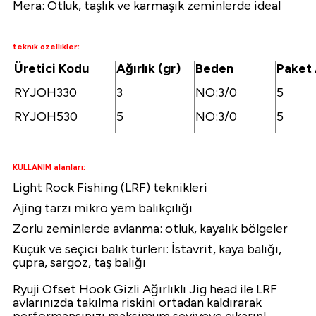
Mera: Otluk, taşlık ve karmaşık zeminlerde ideal
teknık ozellıkler:
Üretici Kodu
Ağırlık (gr)
Beden
Paket 
RYJOH330
3
NO:3/0
5
RYJOH530
5
NO:3/0
5
KULLANIM alanları:
Light Rock Fishing (LRF) teknikleri
Ajing tarzı mikro yem balıkçılığı
Zorlu zeminlerde avlanma: otluk, kayalık bölgeler
Küçük ve seçici balık türleri: İstavrit, kaya balığı,
çupra, sargoz, taş balığı
Ryuji Ofset Hook Gizli Ağırlıklı Jig head ile LRF
avlarınızda takılma riskini ortadan kaldırarak