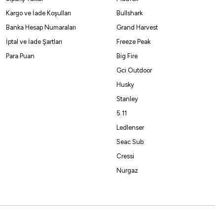
Kargo ve İade Koşulları
Bullshark
Banka Hesap Numaraları
Grand Harvest
ışı
İptal ve İade Şartları
Freeze Peak
Para Puan
Big Fire
Gci Outdoor
Husky
Stanley
%10
5.11
Ledlenser
cco
Seac Sub
co Oceanic Master Surf 450cm 250gr Olta Kamışı
Cressi
,55
₺
3.789,50
₺
Nurgaz
Havale ile 3.240,02 ₺