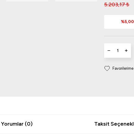
5.203,17 ₺
%5,00 
Yorumlar (0)
Taksit Seçenekl