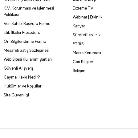
K.V. Korunması ve İşlenmesi
Extreme TV
Trabucco
Politikası
Webinar | Etkinlik
S Kamış
Trabucco Huracan FRX Surf 450cm 250gr Surf Olta Kam
Veri Sahibi Başvuru Formu
Kariyer
Etik İlkeler Prosödürü
11.255,31
₺
12.505,90
₺
Sürdürülebilirlik
Ön Bilgilendirme Formu
ETBİS
Havale ile 10.692,54 ₺
Mesafeli Satış Sözleşmesi
Marka Koruması
Web Sitesi Kullanım Şartları
Cari Bilgiler
Güvenli Alışveriş
%10
İletişim
Cayma Hakkı Nedir?
Trabucco
Trabu
Hükümler ve Koşullar
Trabucco FireBird L-Surf 420cm 250gr Surf Olta Kamışı
Trabuc
Site Güvenliği
9.890,10
₺
3.410
10.989,00
₺
Havale ile 9.395,60 ₺