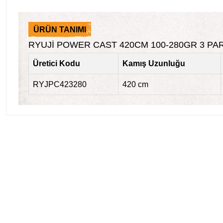
ÜRÜN TANIMI
RYUJİ POWER CAST 420CM 100-280GR 3 PAR
Üretici Kodu
Kamış Uzunluğu
RYJPC423280
420 cm
%10