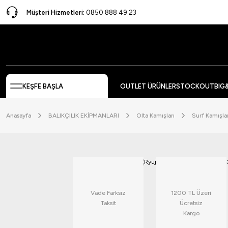
Müşteri Hizmetleri:
0850 888 49 23
KEŞFE BAŞLA
OUTLET ÜRÜNLER
STOCKOUT
BIG
Anasayfa
BALIKÇILIK EKİPMANLARI
Olta Kamışları
Surf Kamışlar
Vade Farksız
1200 TL Üzeri
Taksit
Ücretsiz
Kargo