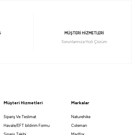
ta Kamışı
Ş
MÜŞTERİ HİZMETLERİ
Sorunlarınıza Hızlı Çözüm
Müşteri Hizmetleri
Markalar
Sipariş Ve Teslimat
Naturehike
Havale/EFT bildirim Formu
Coleman
10
Sipariş Takibi
Madfox