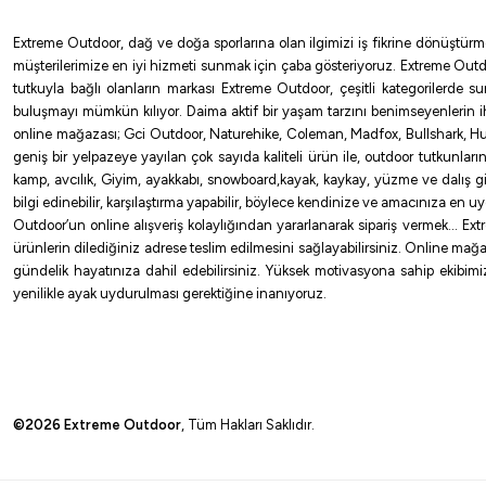
Extreme Outdoor, dağ ve doğa sporlarına olan ilgimizi iş fikrine dönüştürm
Shimano
müşterilerimize en iyi hizmeti sunmak için çaba gösteriyoruz. Extreme Outd
tutkuyla bağlı olanların markası Extreme Outdoor, çeşitli kategorilerde 
Shimano Ultegra Surf (J) Tubular 450cm 250gr 3 Parça Surf Olta kamı
buluşmayı mümkün kılıyor. Daima aktif bir yaşam tarzını benimseyenlerin 
online mağazası; Gci Outdoor, Naturehike, Coleman, Madfox, Bullshark, Hus
21.133,00
₺
geniş bir yelpazeye yayılan çok sayıda kaliteli ürün ile, outdoor tutkunlar
kamp, avcılık, Giyim, ayakkabı, snowboard,kayak, kaykay, yüzme ve dalış gibi 
Havale ile 20.076,35 ₺
bilgi edinebilir, karşılaştırma yapabilir, böylece kendinize ve amacınıza en 
Outdoor’un online alışveriş kolaylığından yararlanarak sipariş vermek… Extre
ürünlerin dilediğiniz adrese teslim edilmesini sağlayabilirsiniz. Online mağa
gündelik hayatınıza dahil edebilirsiniz. Yüksek motivasyona sahip ekibimizl
yenilikle ayak uydurulması gerektiğine inanıyoruz.
©2026 Extreme Outdoor
, Tüm Hakları Saklıdır.