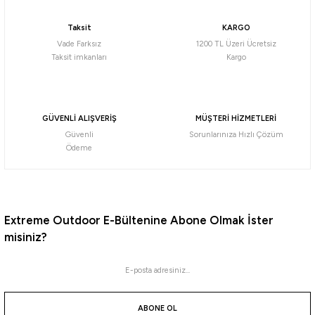
Taksit
KARGO
93,90
₺
Vade Farksız
1200 TL Üzeri Ücretsiz
Taksit imkanları
Kargo
Havale ile 89,20 ₺
Green Bleak
Ghost Fire Tiger
GÜVENLİ ALIŞVERİŞ
MÜŞTERİ HİZMETLERİ
Güvenli
Sorunlarınıza Hızlı Çözüm
Ryuji
Ödeme
Ryuji Swim Worm 5,5cm TPR Kokulu Silikon Yem
135,00
₺
150,00
₺
Extreme Outdoor E-Bültenine Abone Olmak İster
misiniz?
Havale ile 128,25 ₺
White Glow
MOTOR OİL
GREEN CHART
BLOODY
Mussel
Light Oil
Flake
Oil Gr
Fujin
ABONE OL