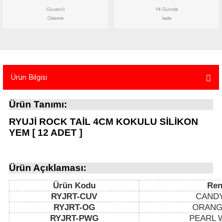
atma
olt
nerleri
lbisesi
Güvenli
14 Günde
Ödeme
İade
Ekipmanları
me · Ekipman
Sırt Çantası
Kılıfları
Ürün Bilgisi
rler
 · Woodland
Ürün Tanımı:
et Malzemeleri
taları
RYUJİ ROCK TAİL 4CM KOKULU SİLİKON
ucu Minder)
YEM [ 12 ADET ]
Ekipmanları
ik
Ürün Açıklaması:
 Aksesuarları
Ürün Kodu
Ren
RYJRT-CUV
CAND
atta Kalma Ürünleri
RYJRT-OG
ORANG
RYJRT-PWG
PEARL 