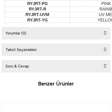
RYJRT-PG
PINK
RYJRT-R
RAIN
RYJRT-UVM
UV M
i
RYJRT-YG
YELLO
Yorumlar (0)
Taksit Seçenekleri
Bu ürüne ilk yorumu siz yapın!
Soru & Cevap
Yorum Yaz
Benzer Ürünler
Ürün hakkında henüz soru sorulmamış.
Soru Sor
Daiwa
Daiwa Prorex Slim Shady 7.5cm Silikon Yem