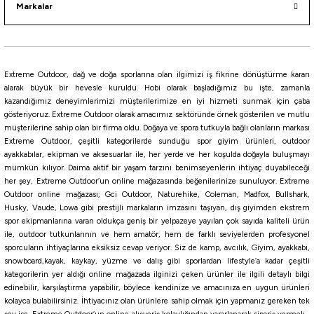
Markalar
Daiwa
Daiwa Gekkabijin Chibi Roll 4.3cm LRF Silikon Yem
Extreme Outdoor, dağ ve doğa sporlarına olan ilgimizi iş fikrine dönüştürme kararı
alarak büyük bir hevesle kuruldu. Hobi olarak başladığımız bu işte, zamanla
267,75
₺
kazandığımız deneyimlerimizi müşterilerimize en iyi hizmeti sunmak için çaba
315,00
₺
gösteriyoruz. Extreme Outdoor olarak amacımız sektöründe örnek gösterilen ve mutlu
müşterilerine sahip olan bir firma oldu. Doğaya ve spora tutkuyla bağlı olanların markası
Havale ile 254,36 ₺
Extreme Outdoor, çeşitli kategorilerde sunduğu spor giyim ürünleri, outdoor
ayakkabılar, ekipman ve aksesuarlar ile, her yerde ve her koşulda doğayla buluşmayı
IWASHI
Pearl Dot Glow
Mandarin Candy
Glow Mandarin
GLOW PINK
Glow Lemon
W
mümkün kılıyor. Daima aktif bir yaşam tarzını benimseyenlerin ihtiyaç duyabileceği
%10
her şey, Extreme Outdoor’un online mağazasında beğenilerinize sunuluyor. Extreme
Outdoor online mağazası; Gci Outdoor, Naturehike, Coleman, Madfox, Bullshark,
River
Husky, Vaude, Lowa gibi prestijli markaların imzasını taşıyan, dış giyimden ekstrem
River Twister Tail Sandworm 6cm Silikon Yem
spor ekipmanlarına varan oldukça geniş bir yelpazeye yayılan çok sayıda kaliteli ürün
ile, outdoor tutkunlarının ve hem amatör, hem de farklı seviyelerden profesyonel
sporcuların ihtiyaçlarına eksiksiz cevap veriyor. Siz de kamp, avcılık, Giyim, ayakkabı,
117,00
₺
snowboard,kayak, kaykay, yüzme ve dalış gibi sporlardan lifestyle’a kadar çeşitli
130,00
₺
kategorilerin yer aldığı online mağazada ilginizi çeken ürünler ile ilgili detaylı bilgi
edinebilir, karşılaştırma yapabilir, böylece kendinize ve amacınıza en uygun ürünleri
Havale ile 111,15 ₺
kolayca bulabilirsiniz. İhtiyacınız olan ürünlere sahip olmak için yapmanız gereken tek