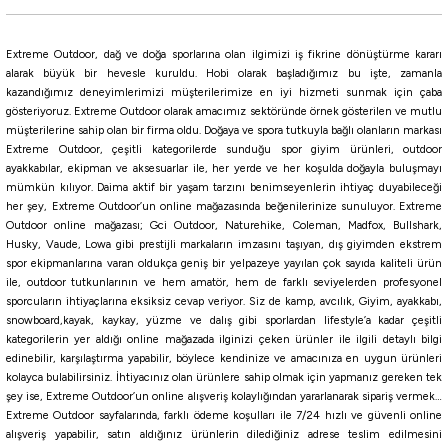
Daiwa
Extreme Outdoor, dağ ve doğa sporlarına olan ilgimizi iş fikrine dönüştürme kararı
Daiwa Saltiga SK Jig Yem
alarak büyük bir hevesle kuruldu. Hobi olarak başladığımız bu işte, zamanla
kazandığımız deneyimlerimizi müşterilerimize en iyi hizmeti sunmak için çaba
gösteriyoruz. Extreme Outdoor olarak amacımız sektöründe örnek gösterilen ve mutlu
1.600,00
₺
müşterilerine sahip olan bir firma oldu. Doğaya ve spora tutkuyla bağlı olanların markası
Extreme Outdoor, çeşitli kategorilerde sunduğu spor giyim ürünleri, outdoor
ayakkabılar, ekipman ve aksesuarlar ile, her yerde ve her koşulda doğayla buluşmayı
Havale ile 1.520,00 ₺
mümkün kılıyor. Daima aktif bir yaşam tarzını benimseyenlerin ihtiyaç duyabileceği
her şey, Extreme Outdoor’un online mağazasında beğenilerinize sunuluyor. Extreme
ZEBRA GLOW
PINK IWASHI
GLOW PINK
Pink Miror
Outdoor online mağazası; Gci Outdoor, Naturehike, Coleman, Madfox, Bullshark,
Husky, Vaude, Lowa gibi prestijli markaların imzasını taşıyan, dış giyimden ekstrem
250 Gr
200 Gr
spor ekipmanlarına varan oldukça geniş bir yelpazeye yayılan çok sayıda kaliteli ürün
ile, outdoor tutkunlarının ve hem amatör, hem de farklı seviyelerden profesyonel
sporcuların ihtiyaçlarına eksiksiz cevap veriyor. Siz de kamp, avcılık, Giyim, ayakkabı,
Fujin
snowboard,kayak, kaykay, yüzme ve dalış gibi sporlardan lifestyle’a kadar çeşitli
Fujin Wild Vibe 90mm 34gr Sinking Vibrasyon Jig Yem
kategorilerin yer aldığı online mağazada ilginizi çeken ürünler ile ilgili detaylı bilgi
edinebilir, karşılaştırma yapabilir, böylece kendinize ve amacınıza en uygun ürünleri
kolayca bulabilirsiniz. İhtiyacınız olan ürünlere sahip olmak için yapmanız gereken tek
308,55
₺
şey ise, Extreme Outdoor’un online alışveriş kolaylığından yararlanarak sipariş vermek…
363,00
₺
Extreme Outdoor sayfalarında, farklı ödeme koşulları ile 7/24 hızlı ve güvenli online
alışveriş yapabilir, satın aldığınız ürünlerin dilediğiniz adrese teslim edilmesini
Havale ile 293,12 ₺