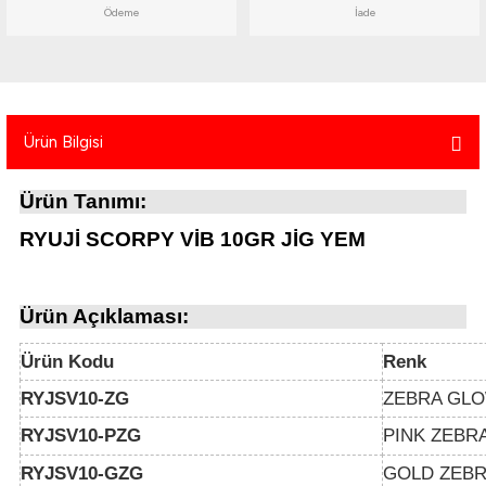
Ödeme
İade
atma
olt
nerleri
lbisesi
Ekipmanları
me · Ekipman
Sırt Çantası
Kılıfları
Ürün Bilgisi
rler
 · Woodland
Ürün Tanımı:
et Malzemeleri
taları
RYUJİ SCORPY VİB 10GR JİG YEM
ucu Minder)
Ürün Açıklaması:
Ekipmanları
ik
Ürün Kodu
Renk
 Aksesuarları
RYJSV10-ZG
ZEBRA GL
RYJSV10-PZG
PINK ZEBR
atta Kalma Ürünleri
RYJSV10-GZG
GOLD ZEB