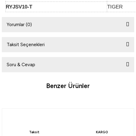
RYJSV10-T
TIGER
i
Yorumlar (0)
Taksit Seçenekleri
Bu ürüne ilk yorumu siz yapın!
Soru & Cevap
Yorum Yaz
Benzer Ürünler
Ürün hakkında henüz soru sorulmamış.
Soru Sor
Fujin
Fujin UFO Micro Jig Yem
Taksit
KARGO