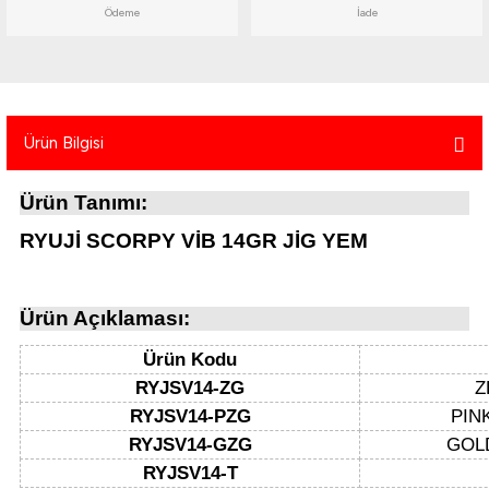
Ödeme
İade
atma
olt
nerleri
lbisesi
Ekipmanları
me · Ekipman
Sırt Çantası
Kılıfları
Ürün Bilgisi
rler
 · Woodland
Ürün Tanımı:
et Malzemeleri
taları
RYUJİ SCORPY VİB 14GR JİG YEM
ucu Minder)
Ürün Açıklaması:
Ekipmanları
ik
Ürün Kodu
RYJSV14-ZG
Z
 Aksesuarları
RYJSV14-PZG
PIN
RYJSV14-GZG
GOL
atta Kalma Ürünleri
RYJSV14-T