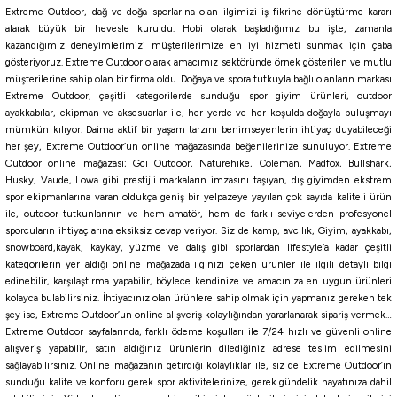
Extreme Outdoor, dağ ve doğa sporlarına olan ilgimizi iş fikrine dönüştürme kararı
Daiwa Saltiga SK Jig Yem
alarak büyük bir hevesle kuruldu. Hobi olarak başladığımız bu işte, zamanla
kazandığımız deneyimlerimizi müşterilerimize en iyi hizmeti sunmak için çaba
gösteriyoruz. Extreme Outdoor olarak amacımız sektöründe örnek gösterilen ve mutlu
1.600,00
₺
müşterilerine sahip olan bir firma oldu. Doğaya ve spora tutkuyla bağlı olanların markası
Extreme Outdoor, çeşitli kategorilerde sunduğu spor giyim ürünleri, outdoor
ayakkabılar, ekipman ve aksesuarlar ile, her yerde ve her koşulda doğayla buluşmayı
Havale ile 1.520,00 ₺
mümkün kılıyor. Daima aktif bir yaşam tarzını benimseyenlerin ihtiyaç duyabileceği
her şey, Extreme Outdoor’un online mağazasında beğenilerinize sunuluyor. Extreme
ZEBRA GLOW
PINK IWASHI
GLOW PINK
Pink Miror
Outdoor online mağazası; Gci Outdoor, Naturehike, Coleman, Madfox, Bullshark,
Husky, Vaude, Lowa gibi prestijli markaların imzasını taşıyan, dış giyimden ekstrem
250 Gr
200 Gr
spor ekipmanlarına varan oldukça geniş bir yelpazeye yayılan çok sayıda kaliteli ürün
ile, outdoor tutkunlarının ve hem amatör, hem de farklı seviyelerden profesyonel
sporcuların ihtiyaçlarına eksiksiz cevap veriyor. Siz de kamp, avcılık, Giyim, ayakkabı,
Fujin
snowboard,kayak, kaykay, yüzme ve dalış gibi sporlardan lifestyle’a kadar çeşitli
Fujin Wild Vibe 90mm 34gr Sinking Vibrasyon Jig Yem
kategorilerin yer aldığı online mağazada ilginizi çeken ürünler ile ilgili detaylı bilgi
edinebilir, karşılaştırma yapabilir, böylece kendinize ve amacınıza en uygun ürünleri
kolayca bulabilirsiniz. İhtiyacınız olan ürünlere sahip olmak için yapmanız gereken tek
308,55
₺
şey ise, Extreme Outdoor’un online alışveriş kolaylığından yararlanarak sipariş vermek…
363,00
₺
Extreme Outdoor sayfalarında, farklı ödeme koşulları ile 7/24 hızlı ve güvenli online
alışveriş yapabilir, satın aldığınız ürünlerin dilediğiniz adrese teslim edilmesini
Havale ile 293,12 ₺
sağlayabilirsiniz. Online mağazanın getirdiği kolaylıklar ile, siz de Extreme Outdoor’in
sunduğu kalite ve konforu gerek spor aktivitelerinize, gerek gündelik hayatınıza dahil