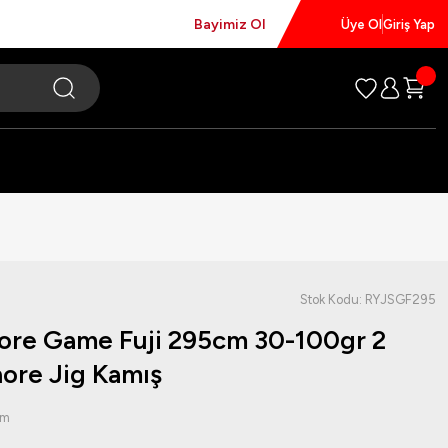
Bayimiz Ol
Üye Ol
Giriş Yap
Stok Kodu: RYJSGF295
hore Game Fuji 295cm 30-100gr 2
ore Jig Kamış
um