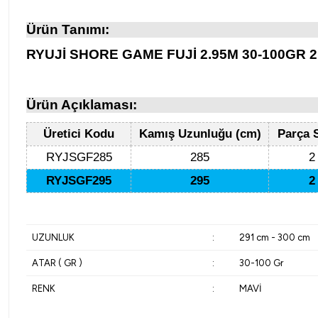
Ürün Tanımı:
RYUJİ SHORE GAME FUJİ 2.95M 30-100GR 
Ürün Açıklaması:
Üretici Kodu
Kamış Uzunluğu (cm)
Parça S
RYJSGF285
285
2
RYJSGF295
295
2
UZUNLUK
:
291 cm - 300 cm
ATAR ( GR )
:
30-100 Gr
RENK
:
MAVİ