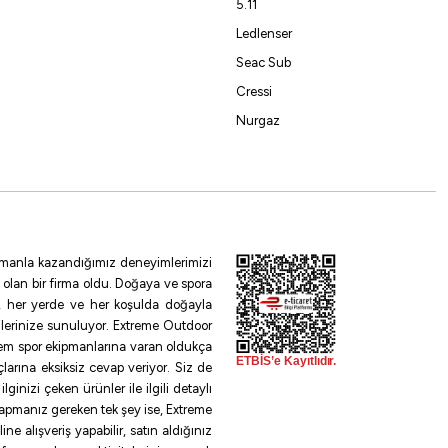
5.11
Ledlenser
Seac Sub
li) C-601
Cressi
Nurgaz
%10
 zamanla kazandığımız deneyimlerimizi
 olan bir firma oldu. Doğaya ve spora
le, her yerde ve her koşulda doğayla
S-602
ilerinize sunuluyor. Extreme Outdoor
rem spor ekipmanlarına varan oldukça
larına eksiksiz cevap veriyor. Siz de
inizi çeken ürünler ile ilgili detaylı
 yapmanız gereken tek şey ise, Extreme
e alışveriş yapabilir, satın aldığınız