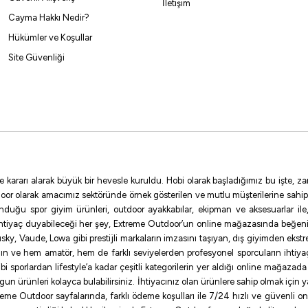
İletişim
Cayma Hakkı Nedir?
Ryuji
Hükümler ve Koşullar
Ryuji Power Jig Game CA 183cm 120-450gr Tek Parça Jig Kamışı (Tetik
Site Güvenliği
4.861,67
₺
5.401,85
₺
Havale ile 4.618,58 ₺
e kararı alarak büyük bir hevesle kuruldu. Hobi olarak başladığımız bu işte,
Ryuji
oor olarak amacımız sektöründe örnek gösterilen ve mutlu müşterilerine sahip
sunduğu spor giyim ürünleri, outdoor ayakkabılar, ekipman ve aksesuarlar i
1
Ryuji Challenger SP 183cm 20-100gr 2 Parça Slow Jig Kamışı 
ihtiyaç duyabileceği her şey, Extreme Outdoor’un online mağazasında beğen
ky, Vaude, Lowa gibi prestijli markaların imzasını taşıyan, dış giyimden ekst
3.812,78
₺
4.236,42
₺
ının ve hem amatör, hem de farklı seviyelerden profesyonel sporcuların ihtiyaç
sporlardan lifestyle’a kadar çeşitli kategorilerin yer aldığı online mağazada ilg
Havale ile 3.622,14 ₺
uygun ürünleri kolayca bulabilirsiniz. İhtiyacınız olan ürünlere sahip olmak için
me Outdoor sayfalarında, farklı ödeme koşulları ile 7/24 hızlı ve güvenli onlin