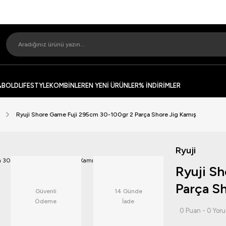
&BOLD
LIFESTYLE
KOMBİNLER
EN YENİ ÜRÜNLER
% İNDİRİMLER
Ryuji Shore Game Fuji 295cm 30-100gr 2 Parça Shore Jig Kamış
Ryuji
Ryuji S
Parça Sh
Güvenli
14 Günde
Ödeme
İade
0 Puan - 0 Yor