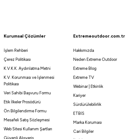
Okuma
şı
Okuma Azores Slow Jig Spin 193cm Max Jig 150gr 1+1 Parça Ol
4.774,50
₺
5.305,00
₺
Kurumsal Çözümler
Extremeoutdoor.com.tr
Havale ile 4.535,77 ₺
İşlem Rehberi
Hakkımızda
Çerez Politikası
Neden Extreme Outdoor
0
K.V.K.K. Aydınlatma Metni
Extreme Blog
K.V. Korunması ve İşlenmesi
Extreme TV
Ryuji
Politikası
Webinar | Etkinlik
şı
Ryuji SeaHunter CA 206cm 80-300gr 2 Parça Jig Kamışı (Teti
Veri Sahibi Başvuru Formu
Kariyer
Etik İlkeler Prosödürü
4.324,79
₺
4.805,32
₺
Sürdürülebilirlik
Ön Bilgilendirme Formu
ETBİS
Havale ile 4.108,55 ₺
Mesafeli Satış Sözleşmesi
Marka Koruması
Web Sitesi Kullanım Şartları
Cari Bilgiler
Güvenli Alışveriş