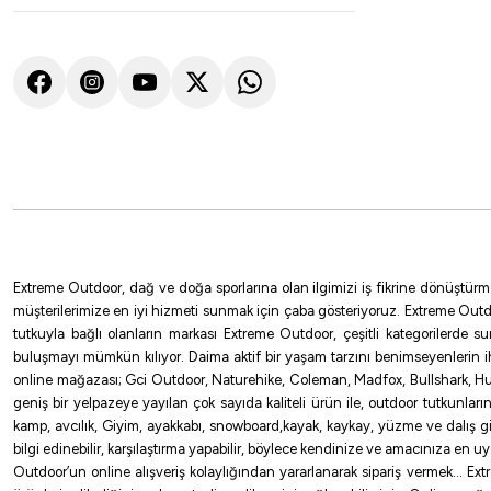
Ryuji
Ryuji SeaHunter SP 206cm 80-300gr 2 Parça Jig Kamışı S-692
4.324,79
₺
4.805,32
₺
Havale ile 4.108,55 ₺
%10
Extreme Outdoor, dağ ve doğa sporlarına olan ilgimizi iş fikrine dönüştürm
Ryuji
müşterilerimize en iyi hizmeti sunmak için çaba gösteriyoruz. Extreme Outd
tutkuyla bağlı olanların markası Extreme Outdoor, çeşitli kategorilerde 
Ryuji Power Jig Game SP 183cm 120-450gr Tek Parça Jig Kamışı S-60
buluşmayı mümkün kılıyor. Daima aktif bir yaşam tarzını benimseyenlerin 
online mağazası; Gci Outdoor, Naturehike, Coleman, Madfox, Bullshark, Hus
4.861,67
₺
5.401,85
₺
geniş bir yelpazeye yayılan çok sayıda kaliteli ürün ile, outdoor tutkunlar
kamp, avcılık, Giyim, ayakkabı, snowboard,kayak, kaykay, yüzme ve dalış gibi 
Havale ile 4.618,58 ₺
bilgi edinebilir, karşılaştırma yapabilir, böylece kendinize ve amacınıza en 
Outdoor’un online alışveriş kolaylığından yararlanarak sipariş vermek… Extre