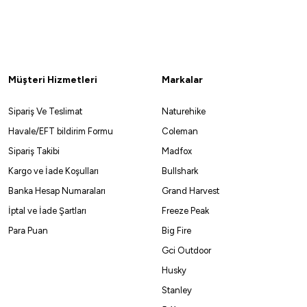
ta Kamışı
Müşteri Hizmetleri
Markalar
Sipariş Ve Teslimat
Naturehike
Havale/EFT bildirim Formu
Coleman
%10
Sipariş Takibi
Madfox
Kargo ve İade Koşulları
Bullshark
Banka Hesap Numaraları
Grand Harvest
kli) C-692
İptal ve İade Şartları
Freeze Peak
Para Puan
Big Fire
Gci Outdoor
Husky
Stanley
%10