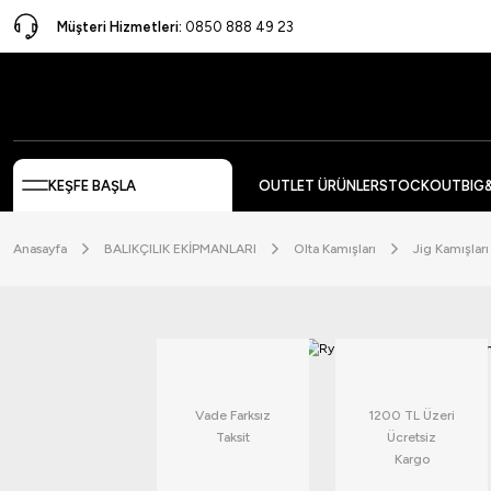
Müşteri Hizmetleri:
0850 888 49 23
KEŞFE BAŞLA
OUTLET ÜRÜNLER
STOCKOUT
BIG
Anasayfa
BALIKÇILIK EKİPMANLARI
Olta Kamışları
Jig Kamışları
Vade Farksız
1200 TL Üzeri
Taksit
Ücretsiz
Kargo