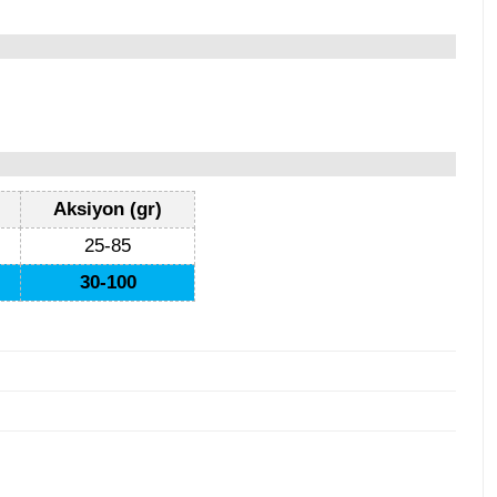
ı
Aksiyon (gr)
25-85
30-100