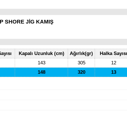
2P SHORE JİG KAMIŞ
ayısı
Kapalı Uzunluk (cm)
Ağırlık(gr)
Halka Sayıs
143
305
12
148
320
13