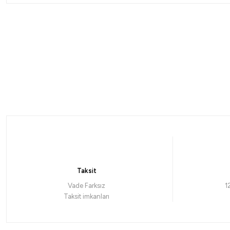
Daiwa
Daiwa New Megaforce 190cm 90-210gr 2 Parça Jig Olta Kamışı
3.766,93
₺
Taksit
Havale ile 3.578,58 ₺
Vade Farksız
1
Taksit imkanları
%1