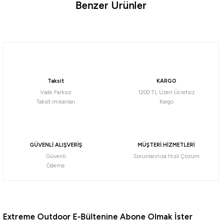
Benzer Ürünler
Ürün hakkında henüz soru sorulmamış.
Soru Sor
Fujin
Fujin Calamax Squid Kalamar Silikon Yem
Taksit
KARGO
592,90
₺
Vade Farksız
1200 TL Üzeri Ücretsiz
Taksit imkanları
Kargo
Havale ile 563,25 ₺
RED
Violet
Glow UV
PURPLE
FLUO ORANGE
Forest
Fluo Pink
GÜVENLİ ALIŞVERİŞ
MÜŞTERİ HİZMETLERİ
140 Gr
200 Gr
250 Gr
Güvenli
Sorunlarınıza Hızlı Çözüm
Ödeme
Daiwa
Daiwa Bait Junkie Risky Critter Soft Bait Floating Silikon Yem
Extreme Outdoor E-Bültenine Abone Olmak İster