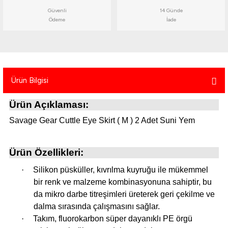
atma
olt
nerleri
lbisesi
Güvenli
14 Günde
Ödeme
İade
Ekipmanları
me · Ekipman
Sırt Çantası
Kılıfları
Ürün Bilgisi
rler
 · Woodland
Ürün Açıklaması:
et Malzemeleri
taları
Savage Gear Cuttle Eye Skirt ( M ) 2 Adet Suni Yem
ucu Minder)
Ürün Özellikleri:
Ekipmanları
ik
·
Silikon püsküller, kıvrılma kuyruğu ile mükemmel
bir renk ve malzeme kombinasyonuna sahiptir, bu
 Aksesuarları
da mikro darbe titreşimleri üreterek geri çekilme ve
dalma sırasında çalışmasını sağlar.
atta Kalma Ürünleri
·
Takım, fluorokarbon süper dayanıklı PE örgü