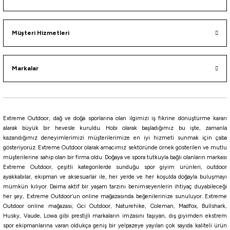
Berkley
Berkley Gulp Peeler Crab LRF Silikon Yengeç
Müşteri Hizmetleri
637,88
₺
708,75
₺
Markalar
Havale ile 605,98 ₺
NATURAL
New Penny
Amber Glow
Molting
Extreme Outdoor, dağ ve doğa sporlarına olan ilgimizi iş fikrine dönüştürme kararı
5 CM
alarak büyük bir hevesle kuruldu. Hobi olarak başladığımız bu işte, zamanla
kazandığımız deneyimlerimizi müşterilerimize en iyi hizmeti sunmak için çaba
Fujin
gösteriyoruz. Extreme Outdoor olarak amacımız sektöründe örnek gösterilen ve mutlu
müşterilerine sahip olan bir firma oldu. Doğaya ve spora tutkuyla bağlı olanların markası
Fujin Calamax EVO Combo Squid Silikon Yem
Extreme Outdoor, çeşitli kategorilerde sunduğu spor giyim ürünleri, outdoor
ayakkabılar, ekipman ve aksesuarlar ile, her yerde ve her koşulda doğayla buluşmayı
mümkün kılıyor. Daima aktif bir yaşam tarzını benimseyenlerin ihtiyaç duyabileceği
1.017,50
₺
her şey, Extreme Outdoor’un online mağazasında beğenilerinize sunuluyor. Extreme
Outdoor online mağazası; Gci Outdoor, Naturehike, Coleman, Madfox, Bullshark,
Husky, Vaude, Lowa gibi prestijli markaların imzasını taşıyan, dış giyimden ekstrem
Havale ile 966,63 ₺
spor ekipmanlarına varan oldukça geniş bir yelpazeye yayılan çok sayıda kaliteli ürün