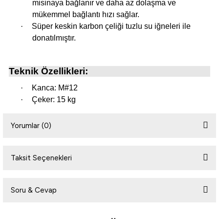
misinaya bağlanır ve daha az dolaşma ve
mükemmel bağlantı hızı sağlar.
·
Süper keskin karbon çeliği tuzlu su iğneleri ile
i
donatılmıştır.
Teknik Özellikleri:
·
Kanca: M#12
·
Çeker: 15 kg
Yorumlar (0)
Taksit Seçenekleri
Bu ürüne ilk yorumu siz yapın!
Soru & Cevap
Yorum Yaz