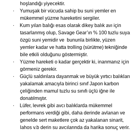
hoşlandığı yiyecektir.
·
Yumuşak bir vücuda sahip bu suni yemler en
mükemmel yüzme hareketini sergiler.
i
·
Kum yılan balığı esas olarak dikey balık avı için
tasarlanmış olup, Savage Gear’ın % 100 tuzlu suya
özgü suni yemidir ve
bununla birlikte, yüzen
yemler kadar ve hatta trolling (sürütme) tekniğinde
bile etkili olduğunu göstermiştir.
·
Yüzme hareketi o kadar gerçektir ki, inanmanız için
görmeniz gerekir.
·
Güçlü saldırılara dayanmak ve büyük yırtıcı balıkları
yakalamak amacıyla birinci sınıf Japon karbon
çeliğinden mamul tuzlu su sınıfı üçlü iğne ile
donatılmıştır.
·
Lüfer, levrek gibi avcı balıklarda mükemmel
performans verdiği gibi, daha derinde avlanan ve
genelde sert maketlere çok az yakalanan sinarit,
lahos v.b derin su avcılarında da harika sonuç verir.