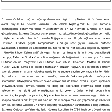
Jaxon Gummy Intensa 10cm Silikon Yem
38,50
₺
Extreme Outdoor, dağ ve doğa sporlarına olan ilgimizi iş fikrine dönüştürme kararı
55,00
₺
alarak büyük bir hevesle kuruldu. Hobi olarak başladığımız bu işte, zamanla
kazandığımız deneyimlerimizi müşterilerimize en iyi hizmeti sunmak için çaba
Havale ile 36,57 ₺
gösteriyoruz. Extreme Outdoor olarak amacımız sektöründe örnek gösterilen ve mutlu
müşterilerine sahip olan bir firma oldu. Doğaya ve spora tutkuyla bağlı olanların markası
C
D
E
F
K
Extreme Outdoor, çeşitli kategorilerde sunduğu spor giyim ürünleri, outdoor
%10
ayakkabılar, ekipman ve aksesuarlar ile, her yerde ve her koşulda doğayla buluşmayı
mümkün kılıyor. Daima aktif bir yaşam tarzını benimseyenlerin ihtiyaç duyabileceği
Berkley
her şey, Extreme Outdoor’un online mağazasında beğenilerinize sunuluyor. Extreme
Berkley Gulp Alive Attractant Spray Yem Kokusu
Outdoor online mağazası; Gci Outdoor, Naturehike, Coleman, Madfox, Bullshark,
Husky, Vaude, Lowa gibi prestijli markaların imzasını taşıyan, dış giyimden ekstrem
spor ekipmanlarına varan oldukça geniş bir yelpazeye yayılan çok sayıda kaliteli ürün
869,45
₺
ile, outdoor tutkunlarının ve hem amatör, hem de farklı seviyelerden profesyonel
966,05
₺
sporcuların ihtiyaçlarına eksiksiz cevap veriyor. Siz de kamp, avcılık, Giyim, ayakkabı,
snowboard,kayak, kaykay, yüzme ve dalış gibi sporlardan lifestyle’a kadar çeşitli
Havale ile 825,97 ₺
kategorilerin yer aldığı online mağazada ilginizi çeken ürünler ile ilgili detaylı bilgi
edinebilir, karşılaştırma yapabilir, böylece kendinize ve amacınıza en uygun ürünleri
kolayca bulabilirsiniz. İhtiyacınız olan ürünlere sahip olmak için yapmanız gereken tek
HERRİNG
Shrimp Crevette
Crawfish Ecrevisse
CRAB
Minnow
Nightcrawler
şey ise, Extreme Outdoor’un online alışveriş kolaylığından yararlanarak sipariş vermek…
%20
Extreme Outdoor sayfalarında, farklı ödeme koşulları ile 7/24 hızlı ve güvenli online