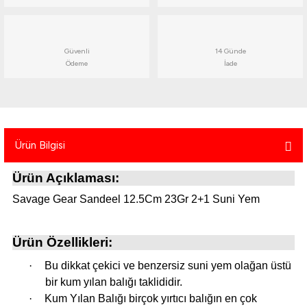
atma
olt
nerleri
lbisesi
Ekipmanları
me · Ekipman
Güvenli
14 Günde
Ödeme
İade
Sırt Çantası
Kılıfları
rler
 · Woodland
Ürün Bilgisi
et Malzemeleri
taları
Ürün Açıklaması:
ucu Minder)
Savage Gear Sandeel 12.5Cm 23Gr 2+1 Suni Yem
Ekipmanları
ik
Ürün Özellikleri:
 Aksesuarları
·
Bu dikkat çekici ve benzersiz suni yem olağan üstü
atta Kalma Ürünleri
bir kum yılan balığı taklididir.
·
Kum Yılan Balığı birçok yırtıcı balığın en çok