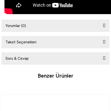
Yorumlar (0)
Taksit Seçenekleri
Bu ürüne ilk yorumu siz yapın!
Soru & Cevap
Yorum Yaz
Benzer Ürünler
Ürün hakkında henüz soru sorulmamış.
Soru Sor
Daiwa
Daiwa Flat Junkie Duckfin Shad 3.5'' 9cm Slikon Yem