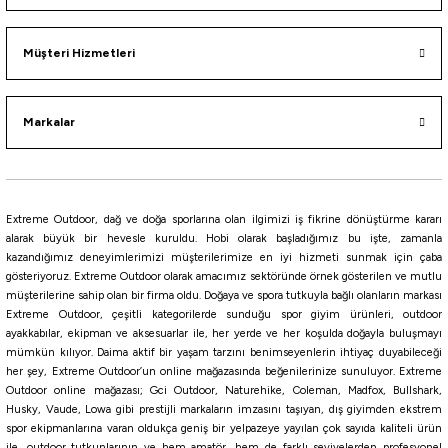
Müşteri Hizmetleri
3.122,21
₺
Havale ile 2.966,10 ₺
Markalar
%10
Ryuji
Ryuji Voltage Fuji 198cm 0.6-7gr 2 Parça LRF Kamışı
Extreme Outdoor, dağ ve doğa sporlarına olan ilgimizi iş fikrine dönüştürme kararı
alarak büyük bir hevesle kuruldu. Hobi olarak başladığımız bu işte, zamanla
2.898,11
₺
kazandığımız deneyimlerimizi müşterilerimize en iyi hizmeti sunmak için çaba
3.220,12
₺
gösteriyoruz. Extreme Outdoor olarak amacımız sektöründe örnek gösterilen ve mutlu
müşterilerine sahip olan bir firma oldu. Doğaya ve spora tutkuyla bağlı olanların markası
Havale ile 2.753,20 ₺
Extreme Outdoor, çeşitli kategorilerde sunduğu spor giyim ürünleri, outdoor
ayakkabılar, ekipman ve aksesuarlar ile, her yerde ve her koşulda doğayla buluşmayı
mümkün kılıyor. Daima aktif bir yaşam tarzını benimseyenlerin ihtiyaç duyabileceği
Fujin
her şey, Extreme Outdoor’un online mağazasında beğenilerinize sunuluyor. Extreme
Fujin Trout 165cm 05-6gr Teleskopik Alabalık Kamışı
Outdoor online mağazası; Gci Outdoor, Naturehike, Coleman, Madfox, Bullshark,
Husky, Vaude, Lowa gibi prestijli markaların imzasını taşıyan, dış giyimden ekstrem
spor ekipmanlarına varan oldukça geniş bir yelpazeye yayılan çok sayıda kaliteli ürün
ile, outdoor tutkunlarının ve hem amatör, hem de farklı seviyelerden profesyonel