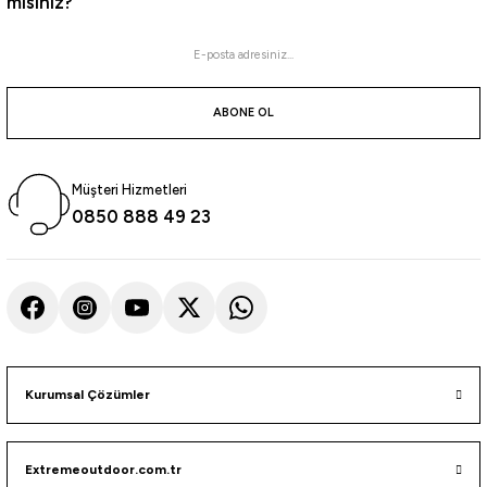
misiniz?
Daiwa
Daiwa Gekkabijin XV 213cm 0.5-8gr 2 Parça LRF Kamışı
ABONE OL
4.568,08
₺
Havale ile 4.339,68 ₺
Müşteri Hizmetleri
0850 888 49 23
Fujin
Fujin TheOne 205cm 05-8gr LRF Kamışı 692UL
3.650,00
₺
Havale ile 3.467,50 ₺
Kurumsal Çözümler
Ryuji
Extremeoutdoor.com.tr
Ryuji Ultra Infınıty Fujı O 230cm 1-15gr 2 Parça LRF Kamışı