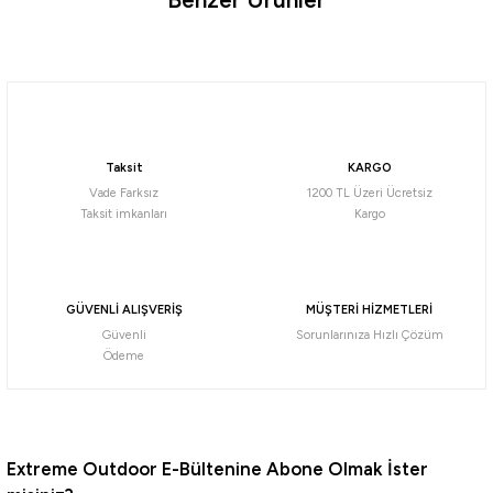
Ürün hakkında henüz soru sorulmamış.
Soru Sor
Daiwa
Daiwa Gekkabijin XV 236cm 2-15gr 2 Parça LRF Kamışı
Taksit
KARGO
4.619,38
₺
Vade Farksız
1200 TL Üzeri Ücretsiz
Taksit imkanları
Kargo
Havale ile 4.388,41 ₺
Daiwa
GÜVENLİ ALIŞVERİŞ
MÜŞTERİ HİZMETLERİ
Daiwa Gekkabijin XV 218cm 1.5-10gr 2 Parça LRF Kamışı
Güvenli
Sorunlarınıza Hızlı Çözüm
Ödeme
4.568,08
₺
Havale ile 4.339,68 ₺
Extreme Outdoor E-Bültenine Abone Olmak İster