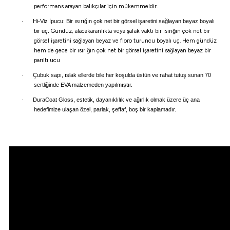
performans arayan balıkçılar için mükemmeldir.
·
Hi-Viz İpucu: Bir ısırığın çok net bir görsel işaretini sağlayan beyaz boyalı
bir uç.
Gündüz, alacakaranlıkta veya şafak vakti bir ısırığın çok net bir
görsel işaretini sağlayan beyaz ve floro turuncu boyalı uç.
Hem gündüz
hem de gece bir ısırığın çok net bir görsel işaretini sağlayan beyaz bir
parıltı ucu
·
Çubuk sapı, ıslak ellerde bile her koşulda üstün ve rahat tutuş sunan 70
sertliğinde EVA malzemeden yapılmıştır.
·
DuraCoat Gloss, estetik, dayanıklılık ve ağırlık olmak üzere üç ana
hedefimize ulaşan özel, parlak, şeffaf, boş bir kaplamadır.