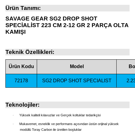
atma
olt
nerleri
lbisesi
Ürün Tanımı:
SAVAGE GEAR SG2 DROP SHOT
Ekipmanları
me · Ekipman
SPECİALİST 223 CM 2-12 GR 2 PARÇA OLTA
KAMIŞI
Sırt Çantası
Kılıfları
rler
 · Woodland
Teknik Özellikleri:
et Malzemeleri
taları
Ürün Kodu
Model
Bo
ucu Minder)
72178
SG2 DROP SHOT SPECIALIST
2.2
Ekipmanları
ik
Teknolojiler:
 Aksesuarları
·
Yüksek kaliteli kılavuzlar ve Gerçek koltuklar tedarikçisi
atta Kalma Ürünleri
·
Mukavemet, esneklik ve performans açısından üstün orijinal yüksek
modüllü Toray Carbon ile üretilen boşluklar