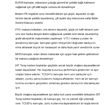
·
DLRS'li kamışlar, makaranın çubuğa güvenli bir şekilde bağlı kalmasını
sağlamak için çift kilitli başlık somunu ile donatılmıştır.
i
·
Modern PE örgülerle uzun mesafeli döküm için güçlü, dayanıklı ve ağır
hizmet olacak şekilde tasarlanmış, çift ayaklı atış kılavuzuna sahip Bobin
Kontrol Kılavuzu sistemi
·
VTS I makara koltukları, son derece dayanıklı, güçlü ve hafif olmanın yanı
sıra size harika titreşim iletimi sağlayacak şekilde özel olarak tasarlanmış
grafit takviyeli bir malzemeden yapılmıştır.
VTS I makara yuvaları ile
donatılmış kamışlar, kamıştan gelen titreşimleri doğrudan balıkçının
eline aktararak büyük bir hassasiyet ve daha fazla yanıt verebilirlik sunar
·
SRS'li kamışlar, onları dönen makaralar için uygun hale getiren geleneksel
bir makara yatağıyla donatılmıştır
·
24T Toray karbon boşlukları güçlüdür ancak büyük virajlara dayanabilecek
kadar dayanıklıdır.
Her koşulda kusursuz performans gösterirler ve aşırı
virajları tolere ederler.
TCS24'lü kamışlar hem yeni balıkçılar için
idealdir, çünkü yanlış kullanımı kolayca affederler, hem de bir kamışın
kırılma sınırlarını gerçekten zorlaması gereken deneyimli olta balıkçıları
için.
·
Büyük virajlara dayanabilmek için daha hızlı yanıtı esneklikle birleştiren 30T
Toray karbon boşlukları, bir kamışa güç, hız ve yüksek eğri yeteneği
verir.
TCS30'lu kamışlar, zorlu kullanıma dayanabilecek bir boşta teknik