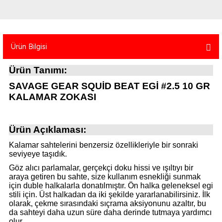
atma
olt
nerleri
lbisesi
Ekipmanları
me · Ekipman
Ürün Bilgisi
Sırt Çantası
Kılıfları
Ürün Tanımı:
rler
 · Woodland
SAVAGE GEAR SQUİD BEAT EGİ #2.5 10 GR
KALAMAR ZOKASI
et Malzemeleri
taları
Ürün Açıklaması:
ucu Minder)
Kalamar sahtelerini benzersiz özellikleriyle bir sonraki
seviyeye taşıdık.
Ekipmanları
ik
Göz alıcı parlamalar, gerçekçi doku hissi ve ışıltıyı bir
araya getiren bu sahte, size kullanım esnekliği sunmak
 Aksesuarları
için duble halkalarla donatılmıştır. Ön halka geleneksel egi
stili için. Üst halkadan da iki şekilde yararlanabilirsiniz. İlk
atta Kalma Ürünleri
olarak, çekme sırasındaki sıçrama aksiyonunu azaltır, bu
da sahteyi daha uzun süre daha derinde tutmaya yardımcı
olur.