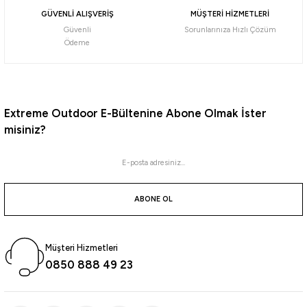
GÜVENLİ ALIŞVERİŞ
MÜŞTERİ HİZMETLERİ
Güvenli
Sorunlarınıza Hızlı Çözüm
Daiwa
Ödeme
Daiwa Emeraldas Shine LC 2.5 Laser Impact 12gr Kalamar Zokası
732,56
₺
Extreme Outdoor E-Bültenine Abone Olmak İster
misiniz?
Havale ile 695,94 ₺
Pink/Pink
Orange Aji
Blue Glow Laser
Yamashita
ABONE OL
Yamashita Surf Yumizuno 45mm Mini Trol Sırtı Zokası
Müşteri Hizmetleri
470,00
₺
0850 888 49 23
Havale ile 446,50 ₺