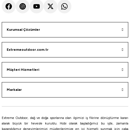
CRH
KVH
PWH
PPH
BH
PH
KH
%10
Yamashita
Yamashita Egi-OH (K) Shallow Slow 3.0S 15gr Kalamar Zokası
Kurumsal Çözümler
922,50
₺
Extremeoutdoor.com.tr
1.025,00
₺
Havale ile 876,38 ₺
Müşteri Hizmetleri
RED
GOLD
NBG
NBB
NBR
Keimura
Markalar
Yamashita
Yamashita Surf Yumizuno 40mm Mini Trol Sırtı Zokası
430,00
₺
Extreme Outdoor, dağ ve doğa sporlarına olan ilgimizi iş fikrine dönüştürme kararı
alarak büyük bir hevesle kuruldu. Hobi olarak başladığımız bu işte, zamanla
kazandığımız deneyimlerimizi müşterilerimize en iyi hizmeti sunmak için çaba