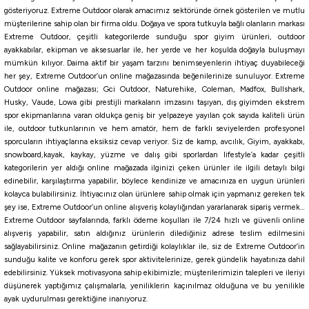
Havale ile 408,50 ₺
gösteriyoruz. Extreme Outdoor olarak amacımız sektöründe örnek gösterilen ve mutlu
müşterilerine sahip olan bir firma oldu. Doğaya ve spora tutkuyla bağlı olanların markası
BH
CRH
KPH
KVH
PBH
PH
PPH
PWH
MBH
Extreme Outdoor, çeşitli kategorilerde sunduğu spor giyim ürünleri, outdoor
ayakkabılar, ekipman ve aksesuarlar ile, her yerde ve her koşulda doğayla buluşmayı
mümkün kılıyor. Daima aktif bir yaşam tarzını benimseyenlerin ihtiyaç duyabileceği
Yamashita
her şey, Extreme Outdoor’un online mağazasında beğenilerinize sunuluyor. Extreme
Yamashita Egi Oh F 3.0 9cm 15gr Kalamar Zokası
Outdoor online mağazası; Gci Outdoor, Naturehike, Coleman, Madfox, Bullshark,
Husky, Vaude, Lowa gibi prestijli markaların imzasını taşıyan, dış giyimden ekstrem
spor ekipmanlarına varan oldukça geniş bir yelpazeye yayılan çok sayıda kaliteli ürün
657,00
₺
ile, outdoor tutkunlarının ve hem amatör, hem de farklı seviyelerden profesyonel
730,00
₺
sporcuların ihtiyaçlarına eksiksiz cevap veriyor. Siz de kamp, avcılık, Giyim, ayakkabı,
snowboard,kayak, kaykay, yüzme ve dalış gibi sporlardan lifestyle’a kadar çeşitli
Havale ile 624,15 ₺
kategorilerin yer aldığı online mağazada ilginizi çeken ürünler ile ilgili detaylı bilgi
edinebilir, karşılaştırma yapabilir, böylece kendinize ve amacınıza en uygun ürünleri
kolayca bulabilirsiniz. İhtiyacınız olan ürünlere sahip olmak için yapmanız gereken tek
NMI
RWP
NEB
NIY
NIB
NAJ
NQS
RWH
RRH
RCT
şey ise, Extreme Outdoor’un online alışveriş kolaylığından yararlanarak sipariş vermek…
%10
Extreme Outdoor sayfalarında, farklı ödeme koşulları ile 7/24 hızlı ve güvenli online
Yamashita
alışveriş yapabilir, satın aldığınız ürünlerin dilediğiniz adrese teslim edilmesini
sağlayabilirsiniz. Online mağazanın getirdiği kolaylıklar ile, siz de Extreme Outdoor’in
Yamashita Toto Sutte R WM95N 9.5Cm Glowlu Kalamar Zokası
sunduğu kalite ve konforu gerek spor aktivitelerinize, gerek gündelik hayatınıza dahil
edebilirsiniz. Yüksek motivasyona sahip ekibimizle; müşterilerimizin talepleri ve ileriyi
düşünerek yaptığımız çalışmalarla, yeniliklerin kaçınılmaz olduğuna ve bu yenilikle
513,00
₺
ayak uydurulması gerektiğine inanıyoruz.
570,00
₺