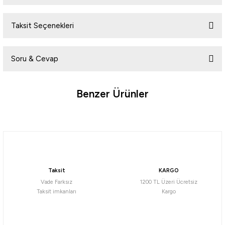
Taksit Seçenekleri
Bu ürüne ilk yorumu siz yapın!
Soru & Cevap
Yorum Yaz
Benzer Ürünler
Ürün hakkında henüz soru sorulmamış.
Soru Sor
Daiwa
Daiwa Emeraldas Shine LC 3.0 Laser Impact 14gr Kalamar Zokası
Taksit
KARGO
732,56
₺
Vade Farksız
1200 TL Üzeri Ücretsiz
Taksit imkanları
Kargo
Havale ile 695,94 ₺
Pink/Pink
Orange Aji
Blue Glow Laser