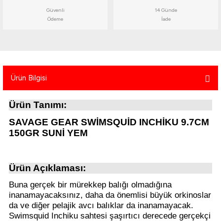
atma
olt
nerleri
lbisesi
Güvenli
14 Günde
Ödeme
İade
Ekipmanları
me · Ekipman
Sırt Çantası
Kılıfları
Ürün Bilgisi
rler
 · Woodland
Ürün Tanımı:
et Malzemeleri
taları
SAVAGE GEAR SWİMSQUİD INCHİKU 9.7CM
ucu Minder)
150GR SUNİ YEM
Ekipmanları
ik
Ürün Açıklaması:
 Aksesuarları
Buna gerçek bir mürekkep balığı olmadığına
inanamayacaksınız, daha da önemlisi büyük orkinoslar
atta Kalma Ürünleri
da ve diğer pelajik avcı balıklar da inanamayacak.
Swimsquid Inchiku sahtesi şaşırtıcı derecede gerçekçi