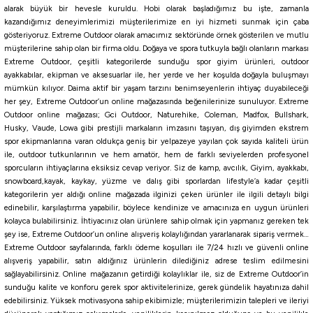
alarak büyük bir hevesle kuruldu. Hobi olarak başladığımız bu işte, zamanla
kazandığımız deneyimlerimizi müşterilerimize en iyi hizmeti sunmak için çaba
gösteriyoruz. Extreme Outdoor olarak amacımız sektöründe örnek gösterilen ve mutlu
1.600,00
₺
müşterilerine sahip olan bir firma oldu. Doğaya ve spora tutkuyla bağlı olanların markası
Extreme Outdoor, çeşitli kategorilerde sunduğu spor giyim ürünleri, outdoor
ayakkabılar, ekipman ve aksesuarlar ile, her yerde ve her koşulda doğayla buluşmayı
Havale ile 1.520,00 ₺
mümkün kılıyor. Daima aktif bir yaşam tarzını benimseyenlerin ihtiyaç duyabileceği
her şey, Extreme Outdoor’un online mağazasında beğenilerinize sunuluyor. Extreme
ZEBRA GLOW
PINK IWASHI
GLOW PINK
Pink Miror
Outdoor online mağazası; Gci Outdoor, Naturehike, Coleman, Madfox, Bullshark,
Husky, Vaude, Lowa gibi prestijli markaların imzasını taşıyan, dış giyimden ekstrem
250 Gr
200 Gr
spor ekipmanlarına varan oldukça geniş bir yelpazeye yayılan çok sayıda kaliteli ürün
ile, outdoor tutkunlarının ve hem amatör, hem de farklı seviyelerden profesyonel
sporcuların ihtiyaçlarına eksiksiz cevap veriyor. Siz de kamp, avcılık, Giyim, ayakkabı,
Fujin
snowboard,kayak, kaykay, yüzme ve dalış gibi sporlardan lifestyle’a kadar çeşitli
Fujin Wild Vibe 90mm 34gr Sinking Vibrasyon Jig Yem
kategorilerin yer aldığı online mağazada ilginizi çeken ürünler ile ilgili detaylı bilgi
edinebilir, karşılaştırma yapabilir, böylece kendinize ve amacınıza en uygun ürünleri
kolayca bulabilirsiniz. İhtiyacınız olan ürünlere sahip olmak için yapmanız gereken tek
308,55
₺
şey ise, Extreme Outdoor’un online alışveriş kolaylığından yararlanarak sipariş vermek…
363,00
₺
Extreme Outdoor sayfalarında, farklı ödeme koşulları ile 7/24 hızlı ve güvenli online
alışveriş yapabilir, satın aldığınız ürünlerin dilediğiniz adrese teslim edilmesini
Havale ile 293,12 ₺
sağlayabilirsiniz. Online mağazanın getirdiği kolaylıklar ile, siz de Extreme Outdoor’in
sunduğu kalite ve konforu gerek spor aktivitelerinize, gerek gündelik hayatınıza dahil
edebilirsiniz. Yüksek motivasyona sahip ekibimizle; müşterilerimizin talepleri ve ileriyi
CHART BACK PEARL
Sugar Lemon
Orange Face
Green Cheeks
Sweet Bite
Pink Head