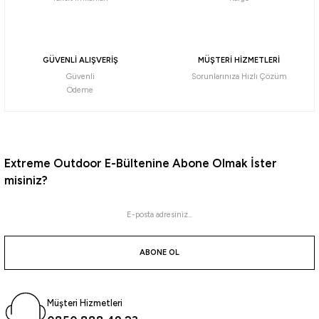
Havale ile 7.227,79 ₺
Daiwa
GÜVENLİ ALIŞVERİŞ
MÜŞTERİ HİZMETLERİ
Daiwa Ballistic X 244Cm 7-28Gr 2 Parça Spin Olta Kamışı
Güvenli
Sorunlarınıza Hızlı Çözüm
Ödeme
7.953,55
₺
Havale ile 7.555,87 ₺
Extreme Outdoor E-Bültenine Abone Olmak İster
misiniz?
Fujin
Fujin Dragon DRG-902ML 270Cm 8-32Gr Spin Olta Kamışı
ABONE OL
3.666,30
₺
Havale ile 3.482,99 ₺
Müşteri Hizmetleri
%10