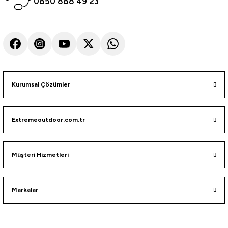
0850 888 49 23
Wily
Wily Golden Sand 240Cm 10-40Gr 2P Spin Olta Kamışı
1.440,00
₺
1.600,00
₺
Havale ile 1.368,00 ₺
Kurumsal Çözümler
Daiwa
Extremeoutdoor.com.tr
Daiwa Sweepfire Lure 240Cm 14-42Gr 2P Spin Olta Kamışı
Müşteri Hizmetleri
4.584,39
₺
Havale ile 4.355,17 ₺
Markalar
Remixon
Remixon Flex 270Cm 20-50Gr Spin Olta Kamışı