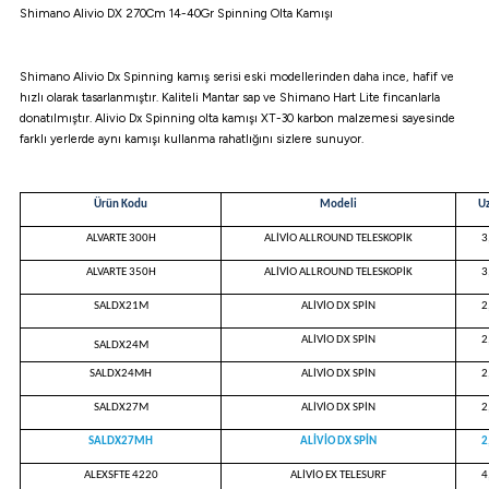
Shimano Alivio DX 270Cm 14-40Gr Spinning Olta Kamışı
atma
olt
nerleri
lbisesi
Ekipmanları
me · Ekipman
Shimano Alivio Dx Spinning kamış serisi eski modellerinden daha ince, hafif ve
hızlı olarak tasarlanmıştır. Kaliteli Mantar sap ve Shimano Hart Lite fincanlarla
donatılmıştır. Alivio Dx Spinning olta kamışı XT-30 karbon malzemesi sayesinde
Sırt Çantası
Kılıfları
farklı yerlerde aynı kamışı kullanma rahatlığını sizlere sunuyor.
rler
 · Woodland
Ürün Kodu
Modeli
U
et Malzemeleri
taları
ALVARTE 300H
ALİVİO ALLROUND TELESKOPİK
3
ALVARTE 350H
ALİVİO ALLROUND TELESKOPİK
3
ucu Minder)
SALDX21M
ALİVİO DX SPİN
2
Ekipmanları
ik
ALİVİO DX SPİN
2
SALDX24M
SALDX24MH
ALİVİO DX SPİN
2
 Aksesuarları
SALDX27M
ALİVİO DX SPİN
2
SALDX27MH
ALİVİO DX SPİN
2
atta Kalma Ürünleri
ALEXSFTE 4220
ALİVİO EX TELESURF
4