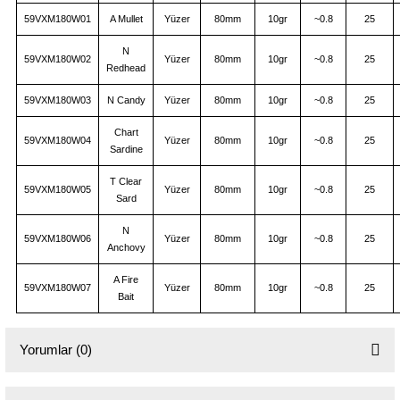
59VXM180W01
A Mullet
Yüzer
80mm
10gr
~0.8
25
N
59VXM180W02
Yüzer
80mm
10gr
~0.8
25
Redhead
59VXM180W03
N Candy
Yüzer
80mm
10gr
~0.8
25
Chart
59VXM180W04
Yüzer
80mm
10gr
~0.8
25
Sardine
T Clear
59VXM180W05
Yüzer
80mm
10gr
~0.8
25
Sard
N
59VXM180W06
Yüzer
80mm
10gr
~0.8
25
Anchovy
A Fire
59VXM180W07
Yüzer
80mm
10gr
~0.8
25
Bait
Yorumlar (0)