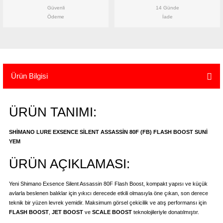
Güvenli
14 Günde
Ödeme
İade
tma
olt
nerleri
bisesi
kipmanları
e · Ekipman
ırt Çantası
ılıfları
Ürün Bilgisi
rler
· Woodland
ÜRÜN TANIMI:
t Malzemeleri
taları
SHİMANO LURE EXSENCE SİLENT ASSASSİN 80F (FB) FLASH BOOST SUNİ
YEM
ucu Minder)
ÜRÜN AÇIKLAMASI:
Ekipmanları
k
Yeni Shimano Exsence Silent Assassin 80F Flash Boost, kompakt yapısı ve küçük
Aksesuarları
avlarla beslenen balıklar için yıkıcı derecede etkili olmasıyla öne çıkan, son derece
teknik bir yüzen levrek yemidir. Maksimum görsel çekicilik ve atış performansı için
FLASH BOOST
,
JET BOOST
ve
SCALE BOOST
teknolojileriyle donatılmıştır.
tta Kalma Ürünleri