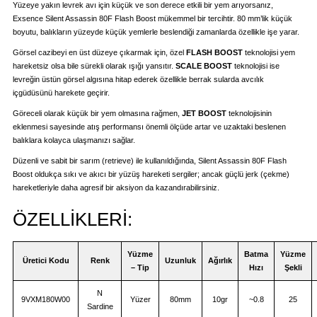
Yüzeye yakın levrek avı için küçük ve son derece etkili bir yem arıyorsanız,
Exsence Silent Assassin 80F Flash Boost mükemmel bir tercihtir. 80 mm’lik küçük
boyutu, balıkların yüzeyde küçük yemlerle beslendiği zamanlarda özellikle işe yarar.
Görsel cazibeyi en üst düzeye çıkarmak için, özel
FLASH BOOST
teknolojisi yem
hareketsiz olsa bile sürekli olarak ışığı yansıtır.
SCALE BOOST
teknolojisi ise
levreğin üstün görsel algısına hitap ederek özellikle berrak sularda avcılık
içgüdüsünü harekete geçirir.
Göreceli olarak küçük bir yem olmasına rağmen,
JET BOOST
teknolojisinin
eklenmesi sayesinde atış performansı önemli ölçüde artar ve uzaktaki beslenen
balıklara kolayca ulaşmanızı sağlar.
Düzenli ve sabit bir sarım (retrieve) ile kullanıldığında, Silent Assassin 80F Flash
Boost oldukça sıkı ve akıcı bir yüzüş hareketi sergiler; ancak güçlü jerk (çekme)
hareketleriyle daha agresif bir aksiyon da kazandırabilirsiniz.
ÖZELLİKLERİ:
Yüzme
Batma
Yüzme
Üretici Kodu
Renk
Uzunluk
Ağırlık
– Tip
Hızı
Şekli
N
9VXM180W00
Yüzer
80mm
10gr
~0.8
25
Sardine