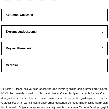
Fujin
Fujin Shore Liner 145mm 20gr Floating Maket Balık
Kurumsal Çözümler
Extremeoutdoor.com.tr
389,40
₺
Havale ile 369,93 ₺
Müşteri Hizmetleri
095
110
034
068
202
182
120
089
214
147
Markalar
Fujin
Fujin Gallant 120F 19gr 120mm Floating Maket Balık
420,75
₺
Extreme Outdoor, dağ ve doğa sporlarına olan ilgimizi iş fikrine dönüştürme kararı alarak
495,00
₺
büyük bir hevesle kuruldu. Hobi olarak başladığımız bu işte, zamanla kazandığımız
deneyimlerimizi müşterilerimize en iyi hizmeti sunmak için çaba gösteriyoruz. Extreme
Havale ile 399,71 ₺
Outdoor olarak amacımız sektöründe örnek gösterilen ve mutlu müşterilerine sahip olan
bir firma oldu. Doğaya ve spora tutkuyla bağlı olanların markası Extreme Outdoor, çeşitli