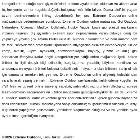
kategorilerde sunduğu spor giyim ürünleri, outdoor ayakkabılar, ekipman ve aksesuarlar
CHART BACK PEARL
Orange Face
Sky Sardine
Twilight Glow Line
OR Sky Mullet Mat
ile, her yerde ve her koşulda doğayla buluşmayı mümkün kılıyor. Daima aktif bir yaşam
tarzını benimseyenlerin ihtiyaç duyabileceği her şey, Extreme Outdoor’un online
Daiwa
mağazasında beğenilerinize sunuluyor. Extreme Outdoor online mağazası; Gci Outdoor,
Daiwa Morethan Salt Pencil 110F Laser Impact 11cm 19gr Maket Yem
Naturehike, Coleman, Madfox, Bullshark, Husky, Vaude, Lowa gibi prestijli markaların
imzasını taşıyan, dış giyimden ekstrem spor ekipmanlarına varan oldukça geniş bir
yelpazeye yayılan çok sayıda kaliteli ürün ile, outdoor tutkunlarının ve hem amatör, hem
de farklı seviyelerden profesyonel sporcuların ihtiyaçlarına eksiksiz cevap veriyor. Siz de
1.436,07
₺
kamp, avcılık, Giyim, ayakkabı, snowboard,kayak, kaykay, yüzme ve dalış gibi
sporlardan lifestyle’a kadar çeşitli kategorilerin yer aldığı online mağazada ilginizi çeken
ürünler ile ilgili detaylı bilgi edinebilir, karşılaştırma yapabilir, böylece kendinize ve
Havale ile 1.364,27 ₺
amacınıza en uygun ürünleri kolayca bulabilirsiniz. İhtiyacınız olan ürünlere sahip olmak
için yapmanız gereken tek şey ise, Extreme Outdoor’un online alışveriş kolaylığından
FUYAJYO
CHART BACK
Clear Chart Sand
Chart Head Inakko
Chart Head Iwashi
yararlanarak sipariş vermek… Extreme Outdoor sayfalarında, farklı ödeme koşulları ile
7/24 hızlı ve güvenli online alışveriş yapabilir, satın aldığınız ürünlerin dilediğiniz adrese
teslim edilmesini sağlayabilirsiniz. Online mağazanın getirdiği kolaylıklar ile, siz de Extreme
Daiwa
Outdoor’in sunduğu kalite ve konforu gerek spor aktivitelerinize, gerek gündelik hayatınıza
Daiwa Morethan Salt Pencil 95F Laser Impact 9,5cm 11gr Maket Yem
dahil edebilirsiniz. Yüksek motivasyona sahip ekibimizle; müşterilerimizin talepleri ve ileriyi
düşünerek yaptığımız çalışmalarla, yeniliklerin kaçınılmaz olduğuna ve bu yenilikle ayak
uydurulması gerektiğine inanıyoruz.
1.038,39
₺
Havale ile 986,47 ₺
©2026 Extreme Outdoor
, Tüm Hakları Saklıdır.