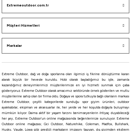
Extremeoutdoor.com.tr
Ryuji ST46 Üçlü Maket Balık İğnesi
Bkk Fangs Sting 32-MT Üçlü Olta İğnesi
119,30
₺
Müşteri Hizmetleri
245,00
₺
132,56
₺
Havale ile 113,34 ₺
Havale ile 232,75 ₺
Markalar
NO:10
NO:4
NO:6
NO:8
NO:2
NO:4
NO:6
NO:8
NO:10
Bkk
Extreme Outdoor, dağ ve doğa sporlarına olan ilgimizi iş fikrine dönüştürme kararı
Bkk Fangs 62-UA Üçlü Olta İğnesi
alarak büyük bir hevesle kuruldu. Hobi olarak başladığımız bu işte, zamanla
kazandığımız deneyimlerimizi müşterilerimize en iyi hizmeti sunmak için çaba
gösteriyoruz. Extreme Outdoor olarak amacımız sektöründe örnek gösterilen ve mutlu
327,00
₺
müşterilerine sahip olan bir firma oldu. Doğaya ve spora tutkuyla bağlı olanların markası
Extreme Outdoor, çeşitli kategorilerde sunduğu spor giyim ürünleri, outdoor
ayakkabılar, ekipman ve aksesuarlar ile, her yerde ve her koşulda doğayla buluşmayı
Havale ile 310,65 ₺
mümkün kılıyor. Daima aktif bir yaşam tarzını benimseyenlerin ihtiyaç duyabileceği
her şey, Extreme Outdoor’un online mağazasında beğenilerinize sunuluyor. Extreme
NO:2
NO:3
NO:4
NO:5
NO:6
NO:8
NO:10
NO:12
NO:14
Outdoor online mağazası; Gci Outdoor, Naturehike, Coleman, Madfox, Bullshark,
%10
Husky, Vaude, Lowa gibi prestijli markaların imzasını taşıyan, dış giyimden ekstrem