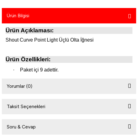
atma
olt
nerleri
lbisesi
Ürün Bilgisi
Ekipmanları
me · Ekipman
Ürün Açıklaması:
Sırt Çantası
Kılıfları
Shout Curve Point Light Üçlü Olta İğnesi
rler
 · Woodland
Ürün Özellikleri:
et Malzemeleri
taları
·
Paket içi 9 adettir.
ucu Minder)
Yorumlar (0)
Ekipmanları
ik
Taksit Seçenekleri
Bu ürüne ilk yorumu siz yapın!
 Aksesuarları
atta Kalma Ürünleri
Soru & Cevap
Yorum Yaz