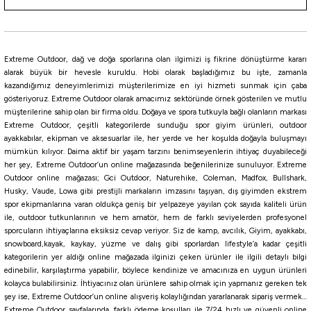
Havale ile 91,69 ₺
Tükendi
Effe
Extreme Outdoor, dağ ve doğa sporlarına olan ilgimizi iş fikrine dönüştürme kararı
Effe Takım Sarma Aparatı İğne Kutusu 8Li
alarak büyük bir hevesle kuruldu. Hobi olarak başladığımız bu işte, zamanla
kazandığımız deneyimlerimizi müşterilerimize en iyi hizmeti sunmak için çaba
gösteriyoruz. Extreme Outdoor olarak amacımız sektöründe örnek gösterilen ve mutlu
müşterilerine sahip olan bir firma oldu. Doğaya ve spora tutkuyla bağlı olanların markası
155,00
₺
Extreme Outdoor, çeşitli kategorilerde sunduğu spor giyim ürünleri, outdoor
ayakkabılar, ekipman ve aksesuarlar ile, her yerde ve her koşulda doğayla buluşmayı
Havale ile 147,25 ₺
mümkün kılıyor. Daima aktif bir yaşam tarzını benimseyenlerin ihtiyaç duyabileceği
her şey, Extreme Outdoor’un online mağazasında beğenilerinize sunuluyor. Extreme
Tükendi
Tükendi
Outdoor online mağazası; Gci Outdoor, Naturehike, Coleman, Madfox, Bullshark,
Bkk
Extreme Outdoor
Husky, Vaude, Lowa gibi prestijli markaların imzasını taşıyan, dış giyimden ekstrem
BKK OCD-Box A1 Tackle Box Eva Jig Head Kutusu
6 Bölmeli Jig Head Kutusu
spor ekipmanlarına varan oldukça geniş bir yelpazeye yayılan çok sayıda kaliteli ürün
ile, outdoor tutkunlarının ve hem amatör, hem de farklı seviyelerden profesyonel
sporcuların ihtiyaçlarına eksiksiz cevap veriyor. Siz de kamp, avcılık, Giyim, ayakkabı,
snowboard,kayak, kaykay, yüzme ve dalış gibi sporlardan lifestyle’a kadar çeşitli
39,10
₺
560,70
₺
kategorilerin yer aldığı online mağazada ilginizi çeken ürünler ile ilgili detaylı bilgi
46,00
₺
edinebilir, karşılaştırma yapabilir, böylece kendinize ve amacınıza en uygun ürünleri
Havale ile 532,67 ₺
Havale ile 37,14 ₺
kolayca bulabilirsiniz. İhtiyacınız olan ürünlere sahip olmak için yapmanız gereken tek
şey ise, Extreme Outdoor’un online alışveriş kolaylığından yararlanarak sipariş vermek…
Tükendi
Extreme Outdoor sayfalarında, farklı ödeme koşulları ile 7/24 hızlı ve güvenli online