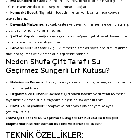
Eva Süngerli İç Yüzey:
Süngerli iç yüzey, jighead'lerinizin ve diğer Lrf
ekipmanlarınızın darbelere karşı korunmasını sağlar.
Kompakt Boyut:
Taşınabilir boyutları ile balıkçılık çantanızda kolayca
i
taşıyabilirsiniz.
Dayanıklı Malzeme:
Yüksek kaliteli ve dayanıklı malzemelerden üretilmiş
olup, uzun ömürlü kullanım sunar.
Şeffaf Kapak:
İçeriği kolayca görmenizi sağlayan şeffaf kapak tasarımı ile
ekipmanlarınıza hızlıca ulaşabilirsiniz.
Güvenli Kilit Sistemi:
Güçlü kilit mekanizmaları sayesinde kutu taşınma
sırasında açılmaz ve ekipmanlarınız güvenle saklanır.
Neden Shufa Çift Taraflı Su
Geçirmez Süngerli Lrf Kutusu?
Maksimum Koruma:
Su geçirmez yapı ve süngerli iç yüzey, ekipmanlarınızı
her türlü koşulda korur.
Organize ve Düzenli Saklama:
Çift taraflı tasarım ve düzenli bölmeler
sayesinde ekipmanlarınızı organize bir şekilde saklayabilirsiniz.
Hafif ve Taşınabilir:
Kompakt ve hafif yapısıyla her yere kolayca
götürebilirsiniz.
Shufa Çift Taraflı Su Geçirmez Süngerli Lrf Kutusu ile balıkçılık
ekipmanlarınızı her zaman düzenli ve korunaklı tutun!
TEKNİK ÖZELLİKLER: