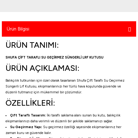
atma
olt
nerleri
lbisesi
Ekipmanları
me · Ekipman
Ürün Bilgisi
Sırt Çantası
Kılıfları
ÜRÜN TANIMI:
rler
 · Woodland
SHUFA ÇİFT TARAFLI SU GEÇİRMEZ SÜNGERLİ LRF KUTUSU
et Malzemeleri
taları
ÜRÜN AÇIKLAMASI:
ucu Minder)
Balıkçılık tutkunları için özel olarak tasarlanan Shufa Çift Taraflı Su Geçirmez
Süngerli Lrf Kutusu, ekipmanlarınızı her türlü hava koşulunda güvende ve
düzenli tutmanız için mükemmel bir çözümdür.
Ekipmanları
ik
ÖZELLİKLERİ:
 Aksesuarları
Çift Taraflı Tasarım:
İki taraflı saklama alanı sunan bu kutu, balıkçılık
ekipmanlarınızı daha verimli ve düzenli bir şekilde saklamanızı sağlar.
atta Kalma Ürünleri
Su Geçirmez Yapı:
Su geçirmez özelliği sayesinde ekipmanlarınız her
zaman kuru ve güvende kalır.