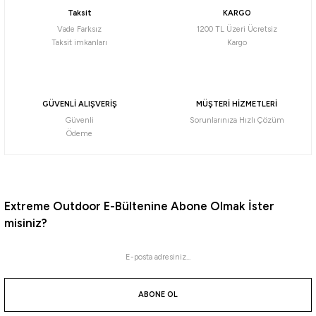
Taksit
KARGO
180,00
₺
260,00
₺
Vade Farksız
1200 TL Üzeri Ücretsiz
200,00
₺
Taksit imkanları
Kargo
Havale ile 171,00 ₺
Havale ile 247,00 ₺
L
M
GÜVENLİ ALIŞVERİŞ
MÜŞTERİ HİZMETLERİ
Tükendi
Güvenli
Sorunlarınıza Hızlı Çözüm
Shufa
Ödeme
Shufa Eva Süngerli Lrf Jighead Assist Kutusu
175,00
₺
Extreme Outdoor E-Bültenine Abone Olmak İster
misiniz?
Havale ile 166,25 ₺
Tükendi
Kendo
Kendo MB9003 Plastik Kutu [İğne Kutusu]
ABONE OL