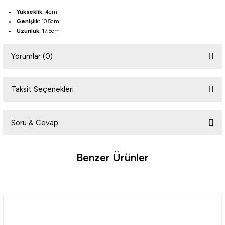
Yükseklik:
4cm
Genişlik:
10.5cm
Uzunluk:
17.5cm
Yorumlar (0)
Taksit Seçenekleri
Bu ürüne ilk yorumu siz yapın!
Soru & Cevap
Yorum Yaz
Benzer Ürünler
Ürün hakkında henüz soru sorulmamış.
%10
Tükendi
Soru Sor
Effe
Ecotackle
Effe Jig İğne Kutusu
Ecotackle Takım Sarma Aparatı İğne Kutusu 16Lı