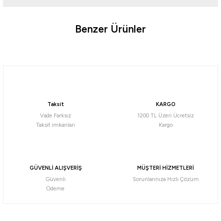
Benzer Ürünler
Ürün hakkında henüz soru sorulmamış.
%5
Soru Sor
Stanley
Stanley Adventure Vakumlu Termos Bardak 0.70 Lt
Taksit
KARGO
2.089,05
₺
Vade Farksız
1200 TL Üzeri Ücretsiz
2.199,00
₺
Taksit imkanları
Kargo
Havale ile 1.984,60 ₺
YEŞİL
SİYAH
Frost Gloss
GÜVENLİ ALIŞVERİŞ
MÜŞTERİ HİZMETLERİ
Güvenli
Sorunlarınıza Hızlı Çözüm
Nurgaz
Nurgaz
Ödeme
Çift Katmanlı Çelik Kupa Karabinalı
Nurgaz Çift Katmanlı Kupa