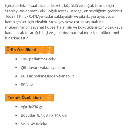
İçeceklerinizi 4 saate kadar lezzetli, köpüklü ve soğuk tutmak için
Stanley Paslanmaz Çelik Soğuk İçecek Bardağı, en sevdiğiniz içecekleri
16oz / 1 Pint / 0.47L'ye kadar saklayabilir ve piknik, yürüyüş veya
i
kamp gezileri için idealdir. Sıcak çay veya çorba taşımak için
mükemmel bir seyahat kupası halini alır ve koyduklarınızı 45 dakikaya
kadar sıcak tutar. Şehir içi ve şehir dışı maceralarınız için mükemmel
bir arkadaştır.
Ürün Özellikleri
18/8 paslanmaz çelik
Çift duvarlı vakum yalıtımı
Bulaşık makinesinde yıkanabilir
BPA'sız
Teknik Özellikleri
Ağırlık:230 gr
Boyutlar: 8,7 x 8,7 x 14.6 cm
Sıcak: 45 dakika