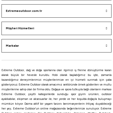
Havale ile 251,37 ₺
Havale ile 427,50 ₺
Havale ile 593,75 ₺
Extremeoutdoor.com.tr
Tükendi
Stanley
Stanley Master Trigger-Action Termos Bardak 0.35 Lt
Müşteri Hizmetleri
849,00
₺
Markalar
Havale ile 806,55 ₺
Tükendi
Stanley
Extreme Outdoor, dağ ve doğa sporlarına olan ilgimizi iş fikrine dönüştürme kararı
Stanley Adventure Switchback Tek El Termos Bardak 0,35 Lt
alarak büyük bir hevesle kuruldu. Hobi olarak başladığımız bu işte, zamanla
kazandığımız deneyimlerimizi müşterilerimize en iyi hizmeti sunmak için çaba
gösteriyoruz. Extreme Outdoor olarak amacımız sektöründe örnek gösterilen ve mutlu
müşterilerine sahip olan bir firma oldu. Doğaya ve spora tutkuyla bağlı olanların markası
535,00
₺
Extreme Outdoor, çeşitli kategorilerde sunduğu spor giyim ürünleri, outdoor
ayakkabılar, ekipman ve aksesuarlar ile, her yerde ve her koşulda doğayla buluşmayı
Havale ile 508,25 ₺
mümkün kılıyor. Daima aktif bir yaşam tarzını benimseyenlerin ihtiyaç duyabileceği
her şey, Extreme Outdoor’un online mağazasında beğenilerinize sunuluyor. Extreme