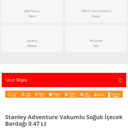
atma
olt
nerleri
lbisesi
Vade Farksız
1200 TL Üzeri Ücretsiz
Taksit
Kargo
Ekipmanları
me · Ekipman
Sırt Çantası
Kılıfları
Güvenli
14 Günde
Ödeme
İade
rler
 · Woodland
et Malzemeleri
taları
ucu Minder)
Ürün Bilgisi
Ekipmanları
ik
 Aksesuarları
Stanley Adventure Vakumlu Soğuk İçecek
atta Kalma Ürünleri
Bardağı 0.47 Lt