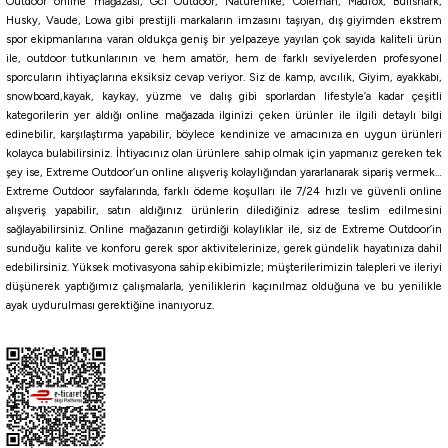
Outdoor online mağazası; Gci Outdoor, Naturehike, Coleman, Madfox, Bullshark,
BEYAZ
SİYAH
Husky, Vaude, Lowa gibi prestijli markaların imzasını taşıyan, dış giyimden ekstrem
spor ekipmanlarına varan oldukça geniş bir yelpazeye yayılan çok sayıda kaliteli ürün
ile, outdoor tutkunlarının ve hem amatör, hem de farklı seviyelerden profesyonel
sporcuların ihtiyaçlarına eksiksiz cevap veriyor. Siz de kamp, avcılık, Giyim, ayakkabı,
snowboard,kayak, kaykay, yüzme ve dalış gibi sporlardan lifestyle’a kadar çeşitli
kategorilerin yer aldığı online mağazada ilginizi çeken ürünler ile ilgili detaylı bilgi
edinebilir, karşılaştırma yapabilir, böylece kendinize ve amacınıza en uygun ürünleri
kolayca bulabilirsiniz. İhtiyacınız olan ürünlere sahip olmak için yapmanız gereken tek
şey ise, Extreme Outdoor’un online alışveriş kolaylığından yararlanarak sipariş vermek…
Extreme Outdoor sayfalarında, farklı ödeme koşulları ile 7/24 hızlı ve güvenli online
alışveriş yapabilir, satın aldığınız ürünlerin dilediğiniz adrese teslim edilmesini
sağlayabilirsiniz. Online mağazanın getirdiği kolaylıklar ile, siz de Extreme Outdoor’in
sunduğu kalite ve konforu gerek spor aktivitelerinize, gerek gündelik hayatınıza dahil
edebilirsiniz. Yüksek motivasyona sahip ekibimizle; müşterilerimizin talepleri ve ileriyi
düşünerek yaptığımız çalışmalarla, yeniliklerin kaçınılmaz olduğuna ve bu yenilikle
ayak uydurulması gerektiğine inanıyoruz.