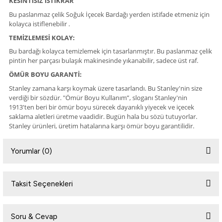
KESİNTİSİZ İSTİKRAR
Bu paslanmaz çelik Soğuk İçecek Bardağı yerden istifade etmeniz için
kolayca istiflenebilir .
TEMİZLEMESİ KOLAY:
Bu bardağı kolayca temizlemek için tasarlanmıştır. Bu paslanmaz çelik
pintin her parçası bulaşık makinesinde yıkanabilir, sadece üst raf.
ÖMÜR BOYU GARANTİ:
Stanley zamana karşı koymak üzere tasarlandı. Bu Stanley'nin size
verdiği bir sözdür. "Ömür Boyu Kullanım”, sloganı Stanley'nin
1913'ten beri bir ömür boyu sürecek dayanıklı yiyecek ve içecek
saklama aletleri üretme vaadidir. Bugün hala bu sözü tutuyorlar.
Stanley ürünleri, üretim hatalarına karşı ömür boyu garantilidir.
Yorumlar (0)
Taksit Seçenekleri
Bu ürüne ilk yorumu siz yapın!
Soru & Cevap
Yorum Yaz