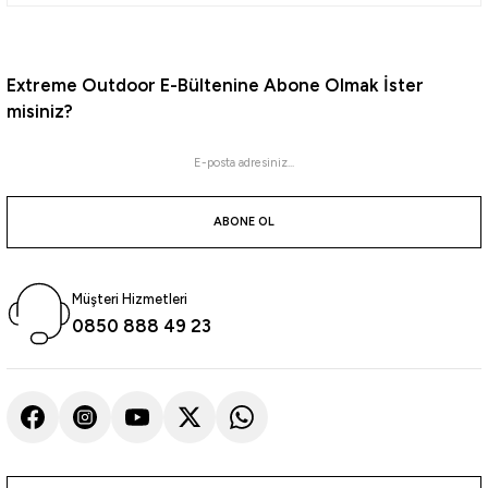
4.046,05
₺
4.259,00
₺
Extreme Outdoor E-Bültenine Abone Olmak İster
misiniz?
Havale ile 3.843,75 ₺
Ash Fade
Cream Fade
%5
Yeni
Stanley
ABONE OL
Stanley The Cafe-To-Go Seyahat Bardağı 0.23 Lt
Müşteri Hizmetleri
1.899,05
₺
0850 888 49 23
1.999,00
₺
Havale ile 1.804,10 ₺
ASH
Twilight
Dried Pine
Violet Blossom
Cream Gloss
%5
Yeni
Stanley