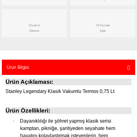
atma
olt
nerleri
lbisesi
Ekipmanları
me · Ekipman
Güvenli
14 Günde
Ödeme
İade
Sırt Çantası
Kılıfları
rler
 · Woodland
et Malzemeleri
taları
Ürün Bilgisi
ucu Minder)
Ürün Açıklaması:
Stanley Legendary Klasik Vakumlu Termos 0,75 Lt
Ekipmanları
ik
Ürün Özellikleri:
 Aksesuarları
·
Dayanıklılığı ile şöhret yapmış klasik serisi
atta Kalma Ürünleri
kamptan, pikniğe, şantiyeden seyahate hem
hayatını kolaylaştırmak isteyenlerin, hem