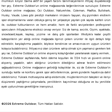
Yeni
mümkün kılıyor. Daima aktif bir yaşam tarzını benimseyenlerin ihtiyaç duyabileceği
Thermos
her şey, Extreme Outdoor’un online mağazasında beğenilerinize sunuluyor. Extreme
Thermos Icon IS251 0,53 Lt Pipetli Termos
Outdoor online mağazası; Gci Outdoor, Naturehike, Coleman, Madfox, Bullshark,
Husky, Vaude, Lowa gibi prestijli markaların imzasını taşıyan, dış giyimden ekstrem
spor ekipmanlarına varan oldukça geniş bir yelpazeye yayılan çok sayıda kaliteli ürün
1.659,60
₺
ile, outdoor tutkunlarının ve hem amatör, hem de farklı seviyelerden profesyonel
1.844,00
₺
sporcuların ihtiyaçlarına eksiksiz cevap veriyor. Siz de kamp, avcılık, Giyim, ayakkabı,
snowboard,kayak, kaykay, yüzme ve dalış gibi sporlardan lifestyle’a kadar çeşitli
Havale ile 1.576,62 ₺
kategorilerin yer aldığı online mağazada ilginizi çeken ürünler ile ilgili detaylı bilgi
edinebilir, karşılaştırma yapabilir, böylece kendinize ve amacınıza en uygun ürünleri
kolayca bulabilirsiniz. İhtiyacınız olan ürünlere sahip olmak için yapmanız gereken tek
ORANGE
Navy
Hot Pink
şey ise, Extreme Outdoor’un online alışveriş kolaylığından yararlanarak sipariş vermek…
%10
Extreme Outdoor sayfalarında, farklı ödeme koşulları ile 7/24 hızlı ve güvenli online
Yeni
Thermos
alışveriş yapabilir, satın aldığınız ürünlerin dilediğiniz adrese teslim edilmesini
sağlayabilirsiniz. Online mağazanın getirdiği kolaylıklar ile, siz de Extreme Outdoor’in
Thermos Icon IS111 0,71 Lt Cold Tumbler Pipetli Termos
sunduğu kalite ve konforu gerek spor aktivitelerinize, gerek gündelik hayatınıza dahil
edebilirsiniz. Yüksek motivasyona sahip ekibimizle; müşterilerimizin talepleri ve ileriyi
düşünerek yaptığımız çalışmalarla, yeniliklerin kaçınılmaz olduğuna ve bu yenilikle
2.024,10
₺
ayak uydurulması gerektiğine inanıyoruz.
2.249,00
₺
Havale ile 1.922,90 ₺
©2026 Extreme Outdoor
, Tüm Hakları Saklıdır.
%10
Yeni