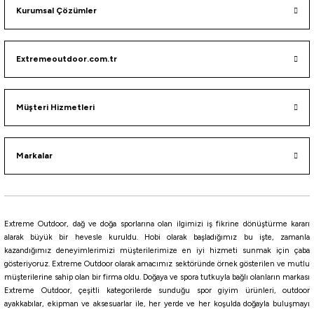
Stanley The AeroLight Transit Termos Bardak 0.60 Lt
Kurumsal Çözümler
2.782,55
₺
Extremeoutdoor.com.tr
2.929,00
₺
Havale ile 2.643,42 ₺
Müşteri Hizmetleri
Cream
ASH
Rose Quartz
Black 2.0
İndigo
Markalar
Stanley
Stanley Quencher H2.O FlowState Tumbler Pipetli Termos Bardak 1.18 Lt
3.732,55
₺
Extreme Outdoor, dağ ve doğa sporlarına olan ilgimizi iş fikrine dönüştürme kararı
3.929,00
₺
alarak büyük bir hevesle kuruldu. Hobi olarak başladığımız bu işte, zamanla
kazandığımız deneyimlerimizi müşterilerimize en iyi hizmeti sunmak için çaba
gösteriyoruz. Extreme Outdoor olarak amacımız sektöründe örnek gösterilen ve mutlu
müşterilerine sahip olan bir firma oldu. Doğaya ve spora tutkuyla bağlı olanların markası
TURUNCU
SİYAH
AÇIK YEŞİL
Açık Gri
Cream Tonal
Lilac
Plum
ASH
Sh
Extreme Outdoor, çeşitli kategorilerde sunduğu spor giyim ürünleri, outdoor
%10
ayakkabılar, ekipman ve aksesuarlar ile, her yerde ve her koşulda doğayla buluşmayı