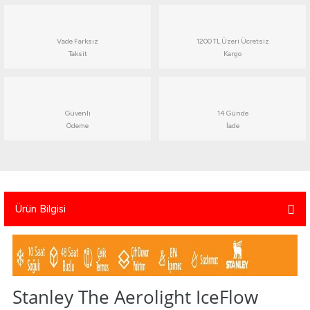
atma
olt
nerleri
lbisesi
Vade Farksız
1200 TL Üzeri Ücretsiz
Ekipmanları
me · Ekipman
Taksit
Kargo
Sırt Çantası
Kılıfları
rler
 · Woodland
Güvenli
14 Günde
Ödeme
İade
et Malzemeleri
taları
ucu Minder)
Ürün Bilgisi
Ekipmanları
ik
 Aksesuarları
atta Kalma Ürünleri
Stanley The Aerolight IceFlow