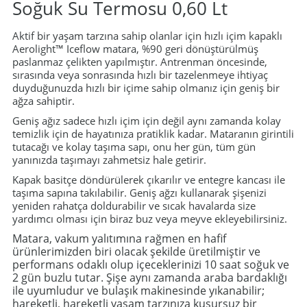
Soğuk Su Termosu 0,60 Lt
Aktif bir yaşam tarzına sahip olanlar için hızlı içim kapaklı
i
Aerolight™ Iceflow matara, %90 geri dönüştürülmüş
paslanmaz çelikten yapılmıştır. Antrenman öncesinde,
sırasında veya sonrasında hızlı bir tazelenmeye ihtiyaç
duyduğunuzda hızlı bir içime sahip olmanız için geniş bir
ağza sahiptir.
Geniş ağız sadece hızlı içim için değil aynı zamanda kolay
temizlik için de hayatınıza pratiklik kadar. Mataranın girintili
tutacağı ve kolay taşıma sapı, onu her gün, tüm gün
yanınızda taşımayı zahmetsiz hale getirir.
Kapak basitçe döndürülerek çıkarılır ve entegre kancası ile
taşıma sapına takılabilir. Geniş ağzı kullanarak şişenizi
yeniden rahatça doldurabilir ve sıcak havalarda size
yardımcı olması için biraz buz veya meyve ekleyebilirsiniz.
Matara, vakum yalıtımına rağmen en hafif
ürünlerimizden biri olacak şekilde üretilmiştir ve
performans odaklı olup içeceklerinizi 10 saat soğuk ve
2 gün buzlu tutar. Şişe aynı zamanda araba bardaklığı
ile uyumludur ve bulaşık makinesinde yıkanabilir;
hareketli, hareketli yaşam tarzınıza kusursuz bir