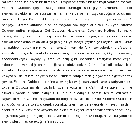
müşterilerine sahip olan bir firma oldu. Doğaya ve spora tutkuyla bağlı olanların markası
TURUNCU
SİYAH
AÇIK YEŞİL
Açık Gri
Cream Tonal
Lilac
Plum
ASH
Sh
Extreme Outdoor, çeşitli kategorilerde sunduğu spor giyim ürünleri, outdoor
%10
ayakkabılar, ekipman ve aksesuarlar ile, her yerde ve her koşulda doğayla buluşmayı
Yeni
mümkün kılıyor. Daima aktif bir yaşam tarzını benimseyenlerin ihtiyaç duyabileceği
Thermos
her şey, Extreme Outdoor’un online mağazasında beğenilerinize sunuluyor. Extreme
Thermos Icon IS251 0,53 Lt Pipetli Termos
Outdoor online mağazası; Gci Outdoor, Naturehike, Coleman, Madfox, Bullshark,
Husky, Vaude, Lowa gibi prestijli markaların imzasını taşıyan, dış giyimden ekstrem
spor ekipmanlarına varan oldukça geniş bir yelpazeye yayılan çok sayıda kaliteli ürün
1.659,60
₺
ile, outdoor tutkunlarının ve hem amatör, hem de farklı seviyelerden profesyonel
1.844,00
₺
sporcuların ihtiyaçlarına eksiksiz cevap veriyor. Siz de kamp, avcılık, Giyim, ayakkabı,
snowboard,kayak, kaykay, yüzme ve dalış gibi sporlardan lifestyle’a kadar çeşitli
Havale ile 1.576,62 ₺
kategorilerin yer aldığı online mağazada ilginizi çeken ürünler ile ilgili detaylı bilgi
edinebilir, karşılaştırma yapabilir, böylece kendinize ve amacınıza en uygun ürünleri
kolayca bulabilirsiniz. İhtiyacınız olan ürünlere sahip olmak için yapmanız gereken tek
ORANGE
Navy
Hot Pink
şey ise, Extreme Outdoor’un online alışveriş kolaylığından yararlanarak sipariş vermek…
%10
Extreme Outdoor sayfalarında, farklı ödeme koşulları ile 7/24 hızlı ve güvenli online
Yeni
Thermos
alışveriş yapabilir, satın aldığınız ürünlerin dilediğiniz adrese teslim edilmesini
sağlayabilirsiniz. Online mağazanın getirdiği kolaylıklar ile, siz de Extreme Outdoor’in
Thermos Icon IS111 0,71 Lt Cold Tumbler Pipetli Termos
sunduğu kalite ve konforu gerek spor aktivitelerinize, gerek gündelik hayatınıza dahil
edebilirsiniz. Yüksek motivasyona sahip ekibimizle; müşterilerimizin talepleri ve ileriyi
düşünerek yaptığımız çalışmalarla, yeniliklerin kaçınılmaz olduğuna ve bu yenilikle
2.024,10
₺
ayak uydurulması gerektiğine inanıyoruz.
2.249,00
₺