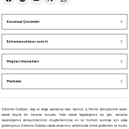
%5
Yeni
Stanley
Stanley The AeroLight Transit Termos Bardak 0.60 Lt
Kurumsal Çözümler
2.782,55
₺
Extremeoutdoor.com.tr
2.929,00
₺
Havale ile 2.643,42 ₺
Müşteri Hizmetleri
Cream
ASH
Rose Quartz
Black 2.0
İndigo
Markalar
Stanley
Stanley Quencher H2.O FlowState Tumbler Pipetli Termos Bardak 1.18 Lt
3.732,55
₺
Extreme Outdoor, dağ ve doğa sporlarına olan ilgimizi iş fikrine dönüştürme kararı
3.929,00
₺
alarak büyük bir hevesle kuruldu. Hobi olarak başladığımız bu işte, zamanla
kazandığımız deneyimlerimizi müşterilerimize en iyi hizmeti sunmak için çaba
gösteriyoruz. Extreme Outdoor olarak amacımız sektöründe örnek gösterilen ve mutlu