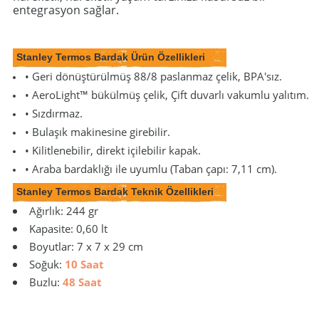
entegrasyon sağlar.
Stanley Termos Bardak Ürün Özellikleri
• Geri dönüştürülmüş 88/8 paslanmaz çelik, BPA'sız.
• AeroLight™ bükülmüş çelik, Çift duvarlı vakumlu yalıtım.
• Sızdırmaz.
• Bulaşık makinesine girebilir.
• Kilitlenebilir, direkt içilebilir kapak.
• Araba bardaklığı ile uyumlu (Taban çapı: 7,11 cm).
Stanley Termos Bardak Teknik Özellikleri
Ağırlık: 244 gr
Kapasite: 0,60 lt
Boyutlar: 7 x 7 x 29 cm
Soğuk:
10 Saat
Buzlu:
48 Saat