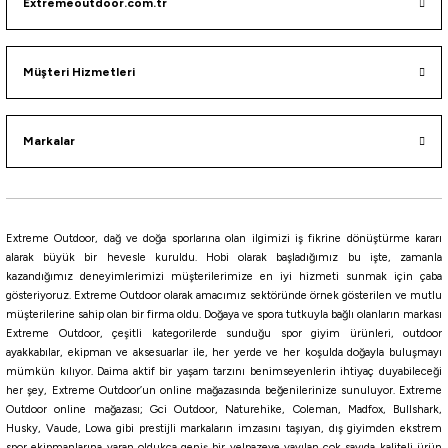
133,10
₺
Extremeoutdoor.com.tr
Müşteri Hizmetleri
Pink Glow
ORANGE
PEARL WHİTE
Browny
Bloody Red
Pearl White Glow
Shirasu Vi
Markalar
Daiwa
Daiwa Bait Junkie Grub Soft Bait Floating Silikon Yem
392,16
₺
Extreme Outdoor, dağ ve doğa sporlarına olan ilgimizi iş fikrine dönüştürme kararı
alarak büyük bir hevesle kuruldu. Hobi olarak başladığımız bu işte, zamanla
kazandığımız deneyimlerimizi müşterilerimize en iyi hizmeti sunmak için çaba
Havale ile 372,55 ₺
gösteriyoruz. Extreme Outdoor olarak amacımız sektöründe örnek gösterilen ve mutlu
müşterilerine sahip olan bir firma oldu. Doğaya ve spora tutkuyla bağlı olanların markası
Motor Oil UV
Camo UV
Rainbow Trout
WATERMELON RED
Bloodworm UV
Extreme Outdoor, çeşitli kategorilerde sunduğu spor giyim ürünleri, outdoor
ayakkabılar, ekipman ve aksesuarlar ile, her yerde ve her koşulda doğayla buluşmayı
6,35 CM
mümkün kılıyor. Daima aktif bir yaşam tarzını benimseyenlerin ihtiyaç duyabileceği
her şey, Extreme Outdoor’un online mağazasında beğenilerinize sunuluyor. Extreme
Outdoor online mağazası; Gci Outdoor, Naturehike, Coleman, Madfox, Bullshark,
Daiwa
Husky, Vaude, Lowa gibi prestijli markaların imzasını taşıyan, dış giyimden ekstrem
Daiwa Gekkabijin Chibi Roll 4.3cm LRF Silikon Yem
spor ekipmanlarına varan oldukça geniş bir yelpazeye yayılan çok sayıda kaliteli ürün