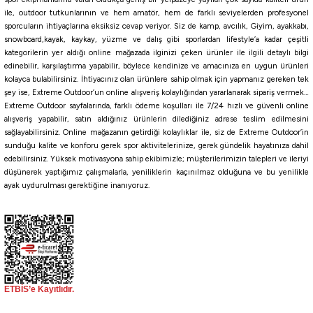
ile, outdoor tutkunlarının ve hem amatör, hem de farklı seviyelerden profesyonel
sporcuların ihtiyaçlarına eksiksiz cevap veriyor. Siz de kamp, avcılık, Giyim, ayakkabı,
267,75
₺
snowboard,kayak, kaykay, yüzme ve dalış gibi sporlardan lifestyle’a kadar çeşitli
315,00
₺
kategorilerin yer aldığı online mağazada ilginizi çeken ürünler ile ilgili detaylı bilgi
edinebilir, karşılaştırma yapabilir, böylece kendinize ve amacınıza en uygun ürünleri
Havale ile 254,36 ₺
kolayca bulabilirsiniz. İhtiyacınız olan ürünlere sahip olmak için yapmanız gereken tek
şey ise, Extreme Outdoor’un online alışveriş kolaylığından yararlanarak sipariş vermek…
Extreme Outdoor sayfalarında, farklı ödeme koşulları ile 7/24 hızlı ve güvenli online
IWASHI
Pearl Dot Glow
Mandarin Candy
Glow Mandarin
GLOW PINK
Glow Lemon
W
alışveriş yapabilir, satın aldığınız ürünlerin dilediğiniz adrese teslim edilmesini
%10
sağlayabilirsiniz. Online mağazanın getirdiği kolaylıklar ile, siz de Extreme Outdoor’in
River
sunduğu kalite ve konforu gerek spor aktivitelerinize, gerek gündelik hayatınıza dahil
edebilirsiniz. Yüksek motivasyona sahip ekibimizle; müşterilerimizin talepleri ve ileriyi
River Twister Tail Sandworm 6cm Silikon Yem
düşünerek yaptığımız çalışmalarla, yeniliklerin kaçınılmaz olduğuna ve bu yenilikle
ayak uydurulması gerektiğine inanıyoruz.
117,00
₺
130,00
₺
Havale ile 111,15 ₺
01
08
12
10
Fujin