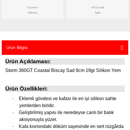
atma
olt
nerleri
lbisesi
Güvenli
14 Günde
Ödeme
İade
Ekipmanları
me · Ekipman
Sırt Çantası
Kılıfları
Ürün Bilgisi
rler
 · Woodland
Ürün Açıklaması:
et Malzemeleri
taları
Storm 360GT Coastal Biscay Sad 9cm 19gr Silikon Yem
ucu Minder)
Ürün Özellikleri:
Ekipmanları
ik
·
Eklemli gövdesi ve kafası ile en iyi silikon sahte
 Aksesuarları
yemlerden biridir.
·
Geliştirilmiş yapısı ile neredeyse canlı bir balık
atta Kalma Ürünleri
aksiyonuyla yüzer.
·
Kafa kısmındaki döküm sayesinde en sert rüzgârda