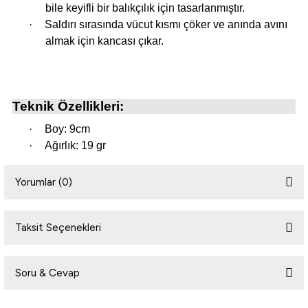
bile keyifli bir balıkçılık için tasarlanmıştır.
·
Saldırı sırasında vücut kısmı çöker ve anında avını
almak için kancası çıkar.
i
Teknik Özellikleri:
·
Boy: 9cm
·
Ağırlık: 19 gr
Yorumlar (0)
Taksit Seçenekleri
Bu ürüne ilk yorumu siz yapın!
Soru & Cevap
Yorum Yaz