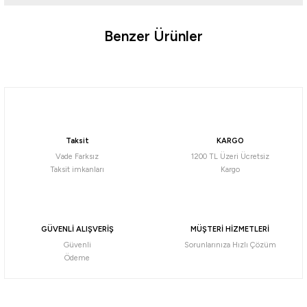
Benzer Ürünler
Ürün hakkında henüz soru sorulmamış.
Tükendi
Soru Sor
Arısan
Arısan
Pardesü Yağmurluk
Balıkçı Takım Yağmurluk Yeşil
Taksit
KARGO
855,00
₺
800,00
₺
Vade Farksız
1200 TL Üzeri Ücretsiz
900,00
₺
Taksit imkanları
Kargo
Havale ile 760,00 ₺
Havale ile 812,25 ₺
GÜVENLİ ALIŞVERİŞ
MÜŞTERİ HİZMETLERİ
Güvenli
Sorunlarınıza Hızlı Çözüm
Ödeme