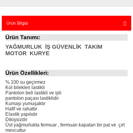
atma
olt
nerleri
lbisesi
Ekipmanları
me · Ekipman
Ürün Bilgisi
Sırt Çantası
Kılıfları
Ürün Tanımı:
YAĞMURLUK
İŞ GÜVENLİK
TAKIM
rler
 · Woodland
MOTOR
KURYE
et Malzemeleri
taları
Ürün Özellikleri:
ucu Minder)
% 100 su geçirmez
Kol bilekleri lastikli
Ekipmanları
ik
Pantolon beli lastikli ve ipli
pantolon paçası lastiklidir
Kumaşı yumuşaktır
 Aksesuarları
Hafif ve rahattır
Elastik yapılıdır
Dikişsizdir
atta Kalma Ürünleri
Üst yağmurlukta fermuar , fermuarı kapatan bir pat ve çırt
mevcuttur