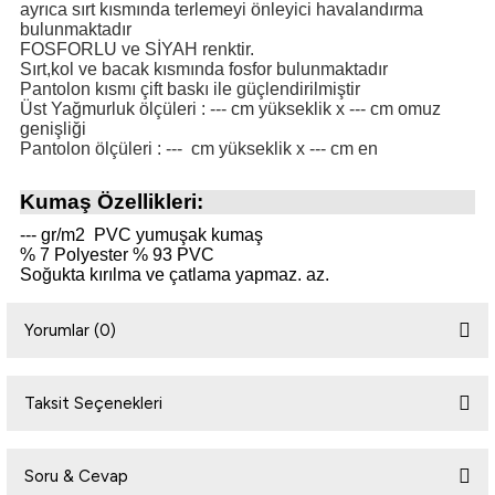
ayrıca sırt kısmında terlemeyi önleyici havalandırma
bulunmaktadır
FOSFORLU ve SİYAH renktir.
i
Sırt,kol ve bacak kısmında fosfor bulunmaktadır
Pantolon kısmı çift baskı ile güçlendirilmiştir
Üst Yağmurluk ölçüleri : --- cm yükseklik x --- cm omuz
genişliği
Pantolon ölçüleri : --- cm yükseklik x --- cm en
Kumaş Özellikleri:
--- gr/m2 PVC yumuşak kumaş
% 7 Polyester % 93 PVC
Soğukta kırılma ve çatlama yapmaz. az.
Yorumlar (0)
Taksit Seçenekleri
Bu ürüne ilk yorumu siz yapın!
Soru & Cevap
Yorum Yaz