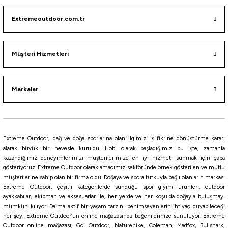
Extremeoutdoor.com.tr
Müşteri Hizmetleri
Markalar
Extreme Outdoor, dağ ve doğa sporlarına olan ilgimizi iş fikrine dönüştürme kararı
alarak büyük bir hevesle kuruldu. Hobi olarak başladığımız bu işte, zamanla
kazandığımız deneyimlerimizi müşterilerimize en iyi hizmeti sunmak için çaba
gösteriyoruz. Extreme Outdoor olarak amacımız sektöründe örnek gösterilen ve mutlu
müşterilerine sahip olan bir firma oldu. Doğaya ve spora tutkuyla bağlı olanların markası
Extreme Outdoor, çeşitli kategorilerde sunduğu spor giyim ürünleri, outdoor
ayakkabılar, ekipman ve aksesuarlar ile, her yerde ve her koşulda doğayla buluşmayı
mümkün kılıyor. Daima aktif bir yaşam tarzını benimseyenlerin ihtiyaç duyabileceği
her şey, Extreme Outdoor’un online mağazasında beğenilerinize sunuluyor. Extreme
Outdoor online mağazası; Gci Outdoor, Naturehike, Coleman, Madfox, Bullshark,