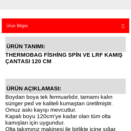
atma
olt
nerleri
lbisesi
Ekipmanları
me · Ekipman
Ürün Bilgisi
Sırt Çantası
Kılıfları
ÜRÜN TANIMI:
rler
 · Woodland
THERMOBAG FİSHİNG SPİN VE LRF KAMIŞ
ÇANTASI 120 CM
et Malzemeleri
taları
ucu Minder)
ÜRÜN AÇIKLAMASI:
Ekipmanları
ik
Boydan boya tek fermuarlıdır, tamamı kalın
sünger ped ve kaliteli kumaştan üretilmiştir.
 Aksesuarları
Omuz askı kayışı mevcuttur.
Kapalı boyu 120cm'ye kadar olan tüm olta
atta Kalma Ürünleri
kamışları için uygundur.
Olta takımınız makinesi ile birlikte içine sığar.