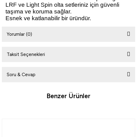
LRF ve Light Spin olta setleriniz için güvenli
taşıma ve koruma sağlar.
Esnek ve katlanabilir bir üründür.
i
Yorumlar (0)
Taksit Seçenekleri
Bu ürüne ilk yorumu siz yapın!
Soru & Cevap
Yorum Yaz
Benzer Ürünler
Ürün hakkında henüz soru sorulmamış.
Tükendi
Soru Sor
Shimano
Shimano Surf Rod Bag Kamış Koruma Çantası