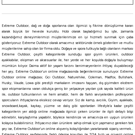
1.100,00
₺
Havale ile 1.045,00 ₺
Extreme Outdoor, dağ ve doğa sporlarına olan ilgimizi iş fikrine dönüştürme kararı
HAKİ
SİYAH
alarak büyük bir hevesle kuruldu. Hobi olarak başladığımız bu işte, zamanla
kazandığımız deneyimlerimizi müşterilerimize en iyi hizmeti sunmak için çaba
Tükendi
gösteriyoruz. Extreme Outdoor olarak amacımız sektöründe örnek gösterilen ve mutlu
Thermobag
müşterilerine sahip olan bir firma oldu. Doğaya ve spora tutkuyla bağlı olanların markası
Thermobag Fishing Spin ve LRF Kamış Çantası 130 cm
Extreme Outdoor, çeşitli kategorilerde sunduğu spor giyim ürünleri, outdoor
ayakkabılar, ekipman ve aksesuarlar ile, her yerde ve her koşulda doğayla buluşmayı
mümkün kılıyor. Daima aktif bir yaşam tarzını benimseyenlerin ihtiyaç duyabileceği
her şey, Extreme Outdoor’un online mağazasında beğenilerinize sunuluyor. Extreme
1.000,00
₺
Outdoor online mağazası; Gci Outdoor, Naturehike, Coleman, Madfox, Bullshark,
Husky, Vaude, Lowa gibi prestijli markaların imzasını taşıyan, dış giyimden ekstrem
Havale ile 950,00 ₺
spor ekipmanlarına varan oldukça geniş bir yelpazeye yayılan çok sayıda kaliteli ürün
ile, outdoor tutkunlarının ve hem amatör, hem de farklı seviyelerden profesyonel
sporcuların ihtiyaçlarına eksiksiz cevap veriyor. Siz de kamp, avcılık, Giyim, ayakkabı,
HAKİ
SİYAH
snowboard,kayak, kaykay, yüzme ve dalış gibi sporlardan lifestyle’a kadar çeşitli
Tükendi
kategorilerin yer aldığı online mağazada ilginizi çeken ürünler ile ilgili detaylı bilgi
Savage gear
edinebilir, karşılaştırma yapabilir, böylece kendinize ve amacınıza en uygun ürünleri
kolayca bulabilirsiniz. İhtiyacınız olan ürünlere sahip olmak için yapmanız gereken tek
Savage Gear WPMP RodBag 120cm 1 Rod Kamış Çantası
şey ise, Extreme Outdoor’un online alışveriş kolaylığından yararlanarak sipariş vermek…
Extreme Outdoor sayfalarında, farklı ödeme koşulları ile 7/24 hızlı ve güvenli online