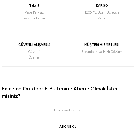
Taksit
KARGO
8.879,00
₺
Vade Farksız
1200 TL Üzeri Ücretsiz
Taksit imkanları
Kargo
Havale ile 8.435,05 ₺
Tükendi
Daiwa
GÜVENLİ ALIŞVERİŞ
MÜŞTERİ HİZMETLERİ
Daiwa HDRC145 Semi-Hard Rod Case 145cm Kamış Kılıfı
Güvenli
Sorunlarınıza Hızlı Çözüm
Ödeme
5.845,25
₺
Havale ile 5.552,99 ₺
Extreme Outdoor E-Bültenine Abone Olmak İster
misiniz?
Tükendi
Thermobag
Thermobag Fishing Surf Kamış Çantası 160 cm
ABONE OL
1.175,00
₺