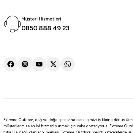
Müşteri Hizmetleri
0850 888 49 23
Extreme Outdoor, dağ ve doğa sporlarına olan ilgimizi iş fikrine dönüştürm
müşterilerimize en iyi hizmeti sunmak için çaba gösteriyoruz. Extreme Outd
tutkuyla bağlı olanların markası Extreme Outdoor, çeşitli kategorilerde 