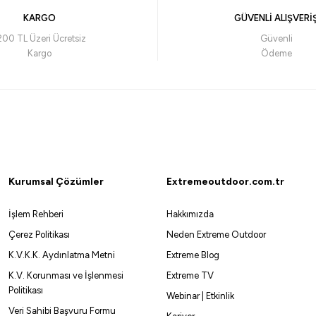
KARGO
GÜVENLİ ALIŞVERİ
200 TL Üzeri Ücretsiz
Güvenli
Kargo
Ödeme
Kurumsal Çözümler
Extremeoutdoor.com.tr
İşlem Rehberi
Hakkımızda
Çerez Politikası
Neden Extreme Outdoor
K.V.K.K. Aydınlatma Metni
Extreme Blog
K.V. Korunması ve İşlenmesi
Extreme TV
Politikası
Webinar | Etkinlik
Veri Sahibi Başvuru Formu