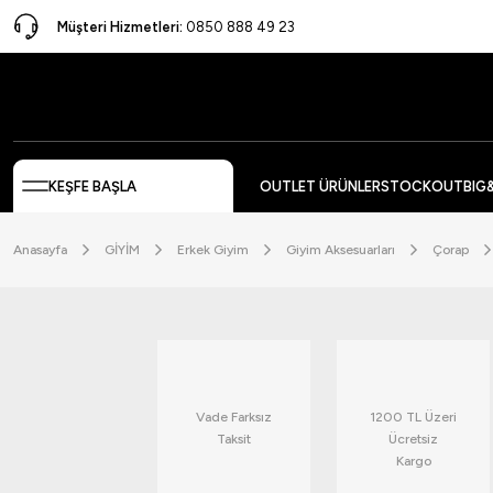
Müşteri Hizmetleri:
0850 888 49 23
KEŞFE BAŞLA
OUTLET ÜRÜNLER
STOCKOUT
BIG
Anasayfa
GİYİM
Erkek Giyim
Giyim Aksesuarları
Çorap
Vade Farksız
1200 TL Üzeri
Taksit
Ücretsiz
Kargo