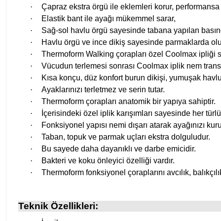
·
Çapraz ekstra örgü ile eklemleri korur, performansa 
·
Elastik bant ile ayağı mükemmel sarar,
·
Sağ-sol havlu örgü sayesinde tabana yapılan basınc
·
Havlu örgü ve ince dikiş sayesinde parmaklarda oluş
·
Thermoform Walking çorapları özel Coolmax ipliği say
·
Vücudun terlemesi sonrası Coolmax iplik nem transfer
·
Kısa konçu, düz konfort burun dikişi, yumuşak havlu t
·
Ayaklarınızı terletmez ve serin tutar.
·
Thermoform çorapları anatomik bir yapıya sahiptir.
·
İçerisindeki özel iplik karışımları sayesinde her tür
·
Fonksiyonel yapısı nemi dışarı atarak ayağınızı kuru 
·
Taban, topuk ve parmak uçları ekstra dolguludur.
·
Bu sayede daha dayanıklı ve darbe emicidir.
·
Bakteri ve koku önleyici özelliği vardır.
·
Thermoform fonksiyonel çoraplarını avcılık, balıkçılık
Teknik Özellikleri: