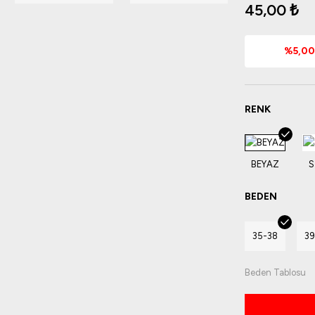
45,00 ₺
%5,00 
RENK
BEDEN
35-38
3
Beden Tablosu