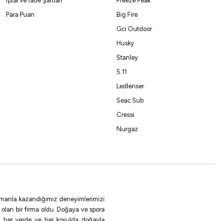
İptal ve İade Şartları
Freeze Peak
Para Puan
Big Fire
Gci Outdoor
Husky
Stanley
5.11
Ledlenser
Seac Sub
Cressi
Nurgaz
 zamanla kazandığımız deneyimlerimizi
 olan bir firma oldu. Doğaya ve spora
le, her yerde ve her koşulda doğayla