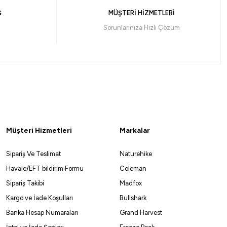
Ş
MÜŞTERİ HİZMETLERİ
Sorunlarınıza Hızlı Çözüm
Müşteri Hizmetleri
Markalar
Sipariş Ve Teslimat
Naturehike
Havale/EFT bildirim Formu
Coleman
Sipariş Takibi
Madfox
Kargo ve İade Koşulları
Bullshark
Banka Hesap Numaraları
Grand Harvest