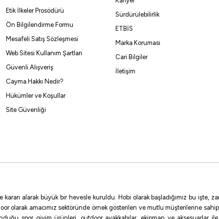
Kariyer
Etik İlkeler Prosödürü
Sürdürülebilirlik
Ön Bilgilendirme Formu
ETBİS
Mesafeli Satış Sözleşmesi
Marka Koruması
Web Sitesi Kullanım Şartları
Cari Bilgiler
Güvenli Alışveriş
İletişim
Cayma Hakkı Nedir?
Hükümler ve Koşullar
Site Güvenliği
e kararı alarak büyük bir hevesle kuruldu. Hobi olarak başladığımız bu işte,
oor olarak amacımız sektöründe örnek gösterilen ve mutlu müşterilerine sahip
sunduğu spor giyim ürünleri, outdoor ayakkabılar, ekipman ve aksesuarlar i