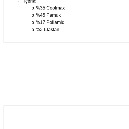
·
İçerik:
%35 Coolmax
o
%45 Pamuk
o
%17 Poliamid
o
%3 Elastan
o
Tükendi
Thermoform
Thermoform Trekking Çorap
45,00
₺