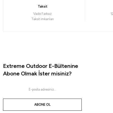
Taksit
Havale ile 42,75 ₺
Vade Farksız
1
Taksit imkanları
LACİVERT
35-38
39-42
43-46
Extreme Outdoor E-Bültenine
Abone Olmak İster misiniz?
ABONE OL