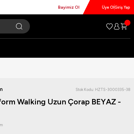
Bayimiz Ol
Üye Ol
Giriş Yap
m
Stok Kodu: HZTS-3000335-38
orm Walking Uzun Çorap BEYAZ -
um