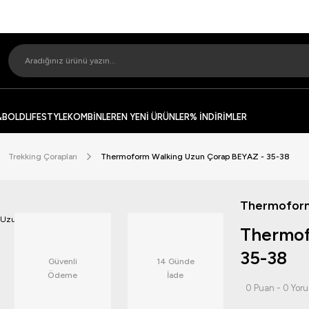
&BOLD
LIFESTYLE
KOMBİNLER
EN YENİ ÜRÜNLER
% İNDİRİMLER
Trekking Çorapları
Thermoform Walking Uzun Çorap BEYAZ - 35-38
Thermofor
Thermof
35-38
Güvenli
14 Günde
Ödeme
İade
0 Puan - 0 Yor