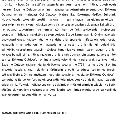
mümkün kılıyor. Daima aktif bir yaşam tarzını benimseyenlerin ihtiyaç duyabileceği
Daiwa
her şey, Extreme Outdoor’un online mağazasında beğenilerinize sunuluyor. Extreme
Daiwa Morethan Salt Pencil 110F Laser Impact 11cm 19gr Maket Yem
Outdoor online mağazası; Gci Outdoor, Naturehike, Coleman, Madfox, Bullshark,
Husky, Vaude, Lowa gibi prestijli markaların imzasını taşıyan, dış giyimden ekstrem
spor ekipmanlarına varan oldukça geniş bir yelpazeye yayılan çok sayıda kaliteli ürün
ile, outdoor tutkunlarının ve hem amatör, hem de farklı seviyelerden profesyonel
1.436,07
₺
sporcuların ihtiyaçlarına eksiksiz cevap veriyor. Siz de kamp, avcılık, Giyim, ayakkabı,
snowboard,kayak, kaykay, yüzme ve dalış gibi sporlardan lifestyle’a kadar çeşitli
Havale ile 1.364,27 ₺
kategorilerin yer aldığı online mağazada ilginizi çeken ürünler ile ilgili detaylı bilgi
edinebilir, karşılaştırma yapabilir, böylece kendinize ve amacınıza en uygun ürünleri
kolayca bulabilirsiniz. İhtiyacınız olan ürünlere sahip olmak için yapmanız gereken tek
FUYAJYO
CHART BACK
Clear Chart Sand
Chart Head Inakko
Chart Head Iwashi
şey ise, Extreme Outdoor’un online alışveriş kolaylığından yararlanarak sipariş vermek…
Extreme Outdoor sayfalarında, farklı ödeme koşulları ile 7/24 hızlı ve güvenli online
Daiwa
alışveriş yapabilir, satın aldığınız ürünlerin dilediğiniz adrese teslim edilmesini
sağlayabilirsiniz. Online mağazanın getirdiği kolaylıklar ile, siz de Extreme Outdoor’in
Daiwa Morethan Salt Pencil 95F Laser Impact 9,5cm 11gr Maket Yem
sunduğu kalite ve konforu gerek spor aktivitelerinize, gerek gündelik hayatınıza dahil
edebilirsiniz. Yüksek motivasyona sahip ekibimizle; müşterilerimizin talepleri ve ileriyi
düşünerek yaptığımız çalışmalarla, yeniliklerin kaçınılmaz olduğuna ve bu yenilikle
1.038,39
₺
ayak uydurulması gerektiğine inanıyoruz.
Havale ile 986,47 ₺
©2026 Extreme Outdoor
, Tüm Hakları Saklıdır.