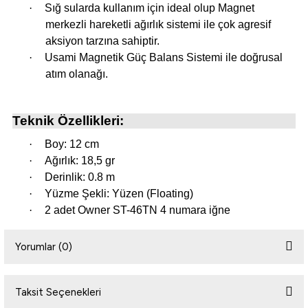
·
Sığ sularda kullanım için ideal olup Magnet
merkezli hareketli ağırlık sistemi ile çok agresif
aksiyon tarzına sahiptir.
i
·
Usami Magnetik Güç Balans Sistemi ile doğrusal
atım olanağı.
Teknik Özellikleri:
·
Boy: 12 cm
·
Ağırlık: 18,5 gr
·
Derinlik: 0.8 m
·
Yüzme Şekli: Yüzen (Floating)
·
2 adet Owner ST-46TN 4 numara iğne
Yorumlar (0)
Taksit Seçenekleri
Bu ürüne ilk yorumu siz yapın!