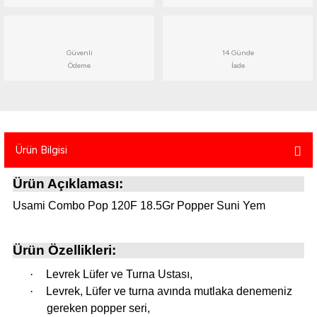
atma
olt
nerleri
lbisesi
Ekipmanları
me · Ekipman
Güvenli
14 Günde
Ödeme
İade
Sırt Çantası
Kılıfları
rler
 · Woodland
Ürün Bilgisi
et Malzemeleri
taları
Ürün Açıklaması:
ucu Minder)
Usami Combo Pop 120F 18.5Gr Popper Suni Yem
Ekipmanları
ik
Ürün Özellikleri:
 Aksesuarları
·
Levrek Lüfer ve Turna Ustası,
atta Kalma Ürünleri
·
Levrek, Lüfer ve turna avında mutlaka denemeniz
gereken popper seri,