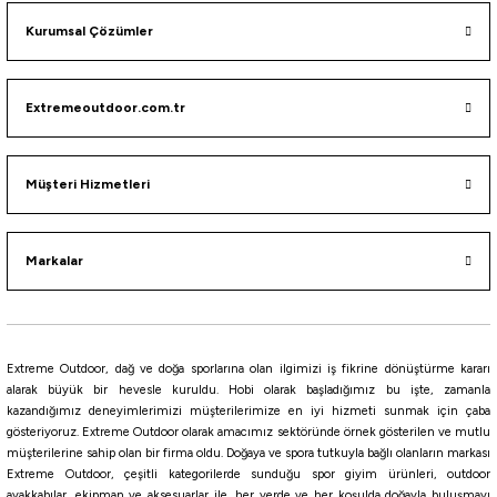
Fujin
Fujin Shore Liner 145mm 20gr Floating Maket Balık
Kurumsal Çözümler
389,40
₺
Extremeoutdoor.com.tr
Havale ile 369,93 ₺
Müşteri Hizmetleri
095
110
034
068
202
182
120
089
214
147
Markalar
Fujin
Fujin Gallant 120F 19gr 120mm Floating Maket Balık
420,75
₺
Extreme Outdoor, dağ ve doğa sporlarına olan ilgimizi iş fikrine dönüştürme kararı
495,00
₺
alarak büyük bir hevesle kuruldu. Hobi olarak başladığımız bu işte, zamanla
kazandığımız deneyimlerimizi müşterilerimize en iyi hizmeti sunmak için çaba
Havale ile 399,71 ₺
gösteriyoruz. Extreme Outdoor olarak amacımız sektöründe örnek gösterilen ve mutlu
müşterilerine sahip olan bir firma oldu. Doğaya ve spora tutkuyla bağlı olanların markası
CHART BACK PEARL
Orange Face
Sky Sardine
Twilight Glow Line
OR Sky Mullet Mat
Extreme Outdoor, çeşitli kategorilerde sunduğu spor giyim ürünleri, outdoor
ayakkabılar, ekipman ve aksesuarlar ile, her yerde ve her koşulda doğayla buluşmayı