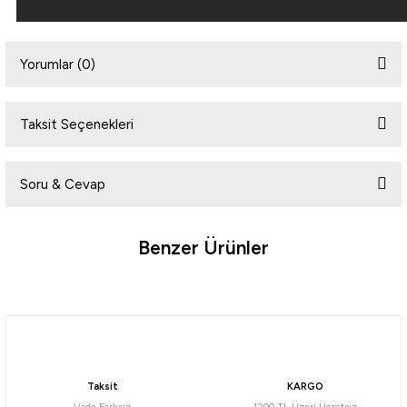
Yorumlar (0)
Taksit Seçenekleri
Bu ürüne ilk yorumu siz yapın!
Soru & Cevap
Yorum Yaz
Benzer Ürünler
Ürün hakkında henüz soru sorulmamış.
Soru Sor
Daiwa
Daiwa Emeraldas Shine LC 3.0 Laser Impact 14gr Kalamar Zokası
Taksit
KARGO
732,56
₺