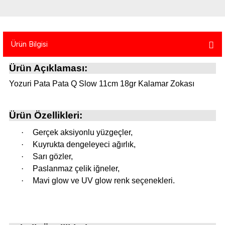
atma
olt
nerleri
lbisesi
Ekipmanları
me · Ekipman
Ürün Bilgisi
Sırt Çantası
Kılıfları
Ürün Açıklaması:
rler
 · Woodland
Yozuri Pata Pata Q Slow 11cm 18gr Kalamar Zokası
et Malzemeleri
taları
Ürün Özellikleri:
ucu Minder)
·
Gerçek aksiyonlu yüzgeçler,
·
Kuyrukta dengeleyeci ağırlık,
·
Sarı gözler,
Ekipmanları
ik
·
Paslanmaz çelik iğneler,
·
Mavi glow ve UV glow renk seçenekleri.
 Aksesuarları
atta Kalma Ürünleri