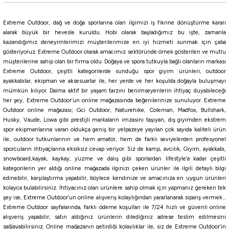
430,00
₺
Extreme Outdoor, dağ ve doğa sporlarına olan ilgimizi iş fikrine dönüştürme kararı
alarak büyük bir hevesle kuruldu. Hobi olarak başladığımız bu işte, zamanla
kazandığımız deneyimlerimizi müşterilerimize en iyi hizmeti sunmak için çaba
Havale ile 408,50 ₺
gösteriyoruz. Extreme Outdoor olarak amacımız sektöründe örnek gösterilen ve mutlu
müşterilerine sahip olan bir firma oldu. Doğaya ve spora tutkuyla bağlı olanların markası
BH
CRH
KPH
KVH
PBH
PH
PPH
PWH
MBH
Extreme Outdoor, çeşitli kategorilerde sunduğu spor giyim ürünleri, outdoor
ayakkabılar, ekipman ve aksesuarlar ile, her yerde ve her koşulda doğayla buluşmayı
mümkün kılıyor. Daima aktif bir yaşam tarzını benimseyenlerin ihtiyaç duyabileceği
Yamashita
her şey, Extreme Outdoor’un online mağazasında beğenilerinize sunuluyor. Extreme
Yamashita Egi Oh F 3.0 9cm 15gr Kalamar Zokası
Outdoor online mağazası; Gci Outdoor, Naturehike, Coleman, Madfox, Bullshark,
Husky, Vaude, Lowa gibi prestijli markaların imzasını taşıyan, dış giyimden ekstrem
spor ekipmanlarına varan oldukça geniş bir yelpazeye yayılan çok sayıda kaliteli ürün
657,00
₺
ile, outdoor tutkunlarının ve hem amatör, hem de farklı seviyelerden profesyonel
730,00
₺
sporcuların ihtiyaçlarına eksiksiz cevap veriyor. Siz de kamp, avcılık, Giyim, ayakkabı,
snowboard,kayak, kaykay, yüzme ve dalış gibi sporlardan lifestyle’a kadar çeşitli
Havale ile 624,15 ₺
kategorilerin yer aldığı online mağazada ilginizi çeken ürünler ile ilgili detaylı bilgi
edinebilir, karşılaştırma yapabilir, böylece kendinize ve amacınıza en uygun ürünleri
kolayca bulabilirsiniz. İhtiyacınız olan ürünlere sahip olmak için yapmanız gereken tek
NMI
RWP
NEB
NIY
NIB
NAJ
NQS
RWH
RRH
RCT
şey ise, Extreme Outdoor’un online alışveriş kolaylığından yararlanarak sipariş vermek…
%10
Extreme Outdoor sayfalarında, farklı ödeme koşulları ile 7/24 hızlı ve güvenli online
Yamashita
alışveriş yapabilir, satın aldığınız ürünlerin dilediğiniz adrese teslim edilmesini
sağlayabilirsiniz. Online mağazanın getirdiği kolaylıklar ile, siz de Extreme Outdoor’in
Yamashita Toto Sutte R WM95N 9.5Cm Glowlu Kalamar Zokası