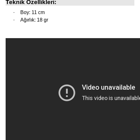
Teknik Özellikleri:
·
Boy: 11 cm
i
·
Ağırlık: 18 gr