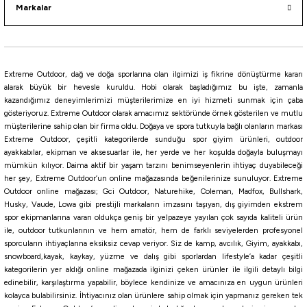
Markalar
Fujin
Fujin Gallant 120F 19gr 120mm Floating Maket Balık
420,75
₺
Extreme Outdoor, dağ ve doğa sporlarına olan ilgimizi iş fikrine dönüştürme kararı
495,00
₺
alarak büyük bir hevesle kuruldu. Hobi olarak başladığımız bu işte, zamanla
kazandığımız deneyimlerimizi müşterilerimize en iyi hizmeti sunmak için çaba
Havale ile 399,71 ₺
gösteriyoruz. Extreme Outdoor olarak amacımız sektöründe örnek gösterilen ve mutlu
müşterilerine sahip olan bir firma oldu. Doğaya ve spora tutkuyla bağlı olanların markası
CHART BACK PEARL
Orange Face
Sky Sardine
Twilight Glow Line
OR Sky Mullet Mat
Extreme Outdoor, çeşitli kategorilerde sunduğu spor giyim ürünleri, outdoor
ayakkabılar, ekipman ve aksesuarlar ile, her yerde ve her koşulda doğayla buluşmayı
mümkün kılıyor. Daima aktif bir yaşam tarzını benimseyenlerin ihtiyaç duyabileceği
Daiwa
her şey, Extreme Outdoor’un online mağazasında beğenilerinize sunuluyor. Extreme
Daiwa Morethan Salt Pencil 110F Laser Impact 11cm 19gr Maket Yem
Outdoor online mağazası; Gci Outdoor, Naturehike, Coleman, Madfox, Bullshark,
Husky, Vaude, Lowa gibi prestijli markaların imzasını taşıyan, dış giyimden ekstrem
spor ekipmanlarına varan oldukça geniş bir yelpazeye yayılan çok sayıda kaliteli ürün
ile, outdoor tutkunlarının ve hem amatör, hem de farklı seviyelerden profesyonel
1.436,07
₺
sporcuların ihtiyaçlarına eksiksiz cevap veriyor. Siz de kamp, avcılık, Giyim, ayakkabı,
snowboard,kayak, kaykay, yüzme ve dalış gibi sporlardan lifestyle’a kadar çeşitli
Havale ile 1.364,27 ₺
kategorilerin yer aldığı online mağazada ilginizi çeken ürünler ile ilgili detaylı bilgi
edinebilir, karşılaştırma yapabilir, böylece kendinize ve amacınıza en uygun ürünleri
kolayca bulabilirsiniz. İhtiyacınız olan ürünlere sahip olmak için yapmanız gereken tek
FUYAJYO
CHART BACK
Clear Chart Sand
Chart Head Inakko
Chart Head Iwashi