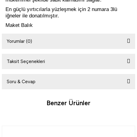
En güçlü yırtıcılarla yüzleşmek için 2 numara 3lü
iğneler ile donatılmıştır.
i
Maket Balık
Yorumlar (0)
Taksit Seçenekleri
Bu ürüne ilk yorumu siz yapın!
Soru & Cevap
Yorum Yaz
Benzer Ürünler
Ürün hakkında henüz soru sorulmamış.
Soru Sor
Ryuji
Ryuji Baby Minnow Sinking 5cm 4.5gr Maket Yem