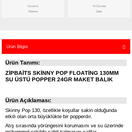
atma
olt
nerleri
lbisesi
Güvenli
14 Günde
Ödeme
İade
Ekipmanları
me · Ekipman
Sırt Çantası
Kılıfları
Ürün Bilgisi
rler
 · Woodland
Ürün Tanımı:
et Malzemeleri
taları
ZİPBAİTS SKİNNY POP FLOATİNG 130MM
ucu Minder)
SU ÜSTÜ POPPER 24GR MAKET BALIK
Ekipmanları
ik
Ürün Açıklaması:
 Aksesuarları
Skinny Pop 130, özellikle koşullar sakin olduğunda
etkili olan orta büyüklükte bir popperdır.
atta Kalma Ürünleri
Atış sırasında yörüngesini korumasını ve su üzerinde
mükemmel şekilde sabit kalmasını sağlar.