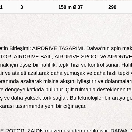
:1
3
150 m Ø 37
290
in Birleşimi: AIRDRIVE TASARIMI, Daiwa’nın spin makar
ROTOR, AIRDRIVE BAIL, AIRDRIVE SPOOL ve AIRDRIVE SH
ımak için eşsiz bir hafiflik, tepki hızı ve kontrol sunar
 ve ataleti azaltarak daha yumuşak ve daha hızlı tepki v
anında azaltarak misina akışını iyileştirir ve dolanmala
na ve dengeye katkıda bulunur. Çift rulmanla desteklene
 ve daha yüksek tork sağlar. Bu teknolojiler bir araya g
rası tasarımında yeni bir çığır açar.
DRIVE ROTOR, ZAION malzemesinden üretilmiştir. DAIWA,