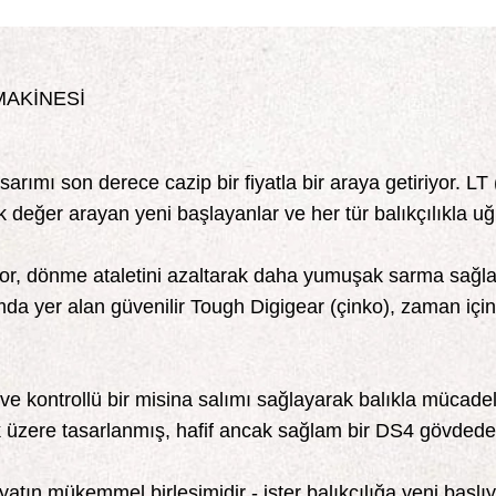
MAKİNESİ
asarımı son derece cazip bir fiyatla bir araya getiriyor. 
değer arayan yeni başlayanlar ve her tür balıkçılıkla uğ
, dönme ataletini azaltarak daha yumuşak sarma sağlar
ımda yer alan güvenilir Tough Digigear (çinko), zaman içind
it ve kontrollü bir misina salımı sağlayarak balıkla müca
 üzere tasarlanmış, hafif ancak sağlam bir DS4 gövdede b
iyatın mükemmel birleşimidir - ister balıkçılığa yeni başlı