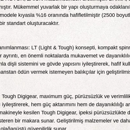
mıştır. Mükemmel yuvarlak bir yapı oluşturmaya odaklanı
i modele kıyasla %16 oranında hafifletilmiştir (2500 boyu
bir standart oluşturacaktır.
 Tanımlanması: LT (Light & Tough) konsepti, kompakt spin
rıntı, en önemli noktalarda mukavemet ve dayanıklılığı k
a dişli sistemini ve gövde yapısını iyileştirerek, hafif ku
stan ödün vermek istemeyen balıkçılar için geliştirilmiş
 Tough Digigear, maximum güç, pürüzsüzlük ve verimlilik iç
ı iyileştirerek, hem güç aktarımını hem de dayanıklılığı a
 makineyle kesilen Tough Digigear, ipeksi pürüzsüzlükte d
teren bir makara sunar. Geliştirilmiş malzemeler ve daha 
olağanüstü güvenilirlik sunar.