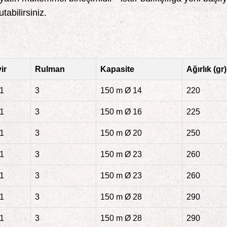
abilirsiniz.
ir
Rulman
Kapasite
Ağırlık (gr)
:1
3
150 m Ø 14
220
:1
3
150 m Ø 16
225
:1
3
150 m Ø 20
250
:1
3
150 m Ø 23
260
:1
3
150 m Ø 23
260
:1
3
150 m Ø 28
290
:1
3
150 m Ø 28
290