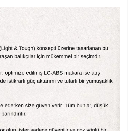
LT (Light & Tough) konsepti üzerine tasarlanan bu
raşan balıkçılar için mükemmel bir seçimdir.
; optimize edilmiş LC-ABS makara ise atış
e istikrarlı güç aktarımı ve tutarlı bir yumuşaklık
dele ederken size güven verir. Tüm bunlar, düşük
arındırılır.
yor olun, ister sadece güvenilir ve çok yönlü bir