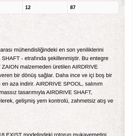
12
87
ası mühendisliğindeki en son yeniliklerini
AFT - etrafında şekillenmiştir. Bu entegre
. Hafif ZAION malzemeden üretilen AIRDRIVE
eren bir dönüş sağlar. Daha ince ve içi boş bir
rı en aza indirir. AIRDRIVE SPOOL, salınım
n temassız tasarımıyla AIRDRIVE SHAFT,
elerek, gelişmiş yem kontrolü, zahmetsiz atış ve
 18 EXIST modelindeki rotorun mukavemetini