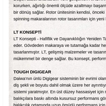
korurken, ağırlığı önemli ölçüde azaltmayı başar
bir dönüş sağlar. Rotor ünitesinin kendisi, öncek
spinning makaralarının rotor tasarımları için yeni 
LT KONSEPTİ
LT Konsepti - Hafiflik ve Dayanıklılığın Yeniden
eder. Gövdeden makaraya ve tutamağa kadar her ay
tasarlanmıştır. LT, gelişmiş malzemeler ve tasarıml
mükemmel bir denge sağlar. Bu konsept, performan
TOUGH DIGIGEAR
Daiwa’nın ünlü Digigear sisteminin bir evrimi olan
diş şekli ve boyutu dahil olmak üzere her ayrıntıy
sistemi yaratmıştır. En üst düzey hassasiyet için
balıkçılara baskı altında kusursuz performans gös
balıkçılık ortamında uzun ömürlü performans için 