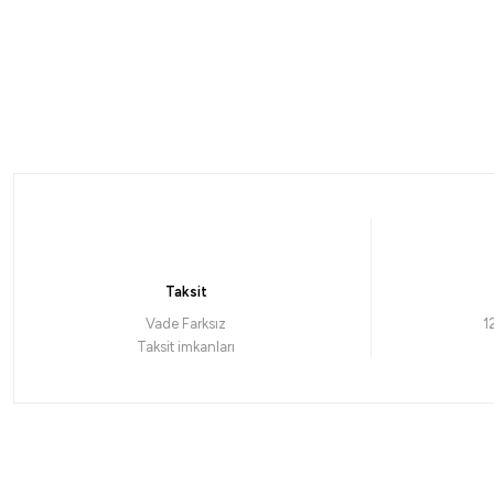
%10
Okuma
Daiwa
Okuma Wave Power WP-3000A1 Olta Makinesi
Daiwa Ball
961,92
₺
21.944,1
1.068,80
₺
Taksit
Havale ile 913,82 ₺
Vade Farksız
1
Taksit imkanları
Shimano
Fujin
Shimano Stradic FM C3000 Olta Makinesi
Fujin Crow 600