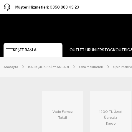
Müşteri Hizmetleri:
0850 888 49 23
KEŞFE BAŞLA
OUTLET ÜRÜNLER
STOCKOUT
BIG
Anasayfa
BALIKÇILIK EKİPMANLARI
Olta Makineleri
Spin Makine
Vade Farksız
1200 TL Üzeri
Taksit
Ücretsiz
Kargo