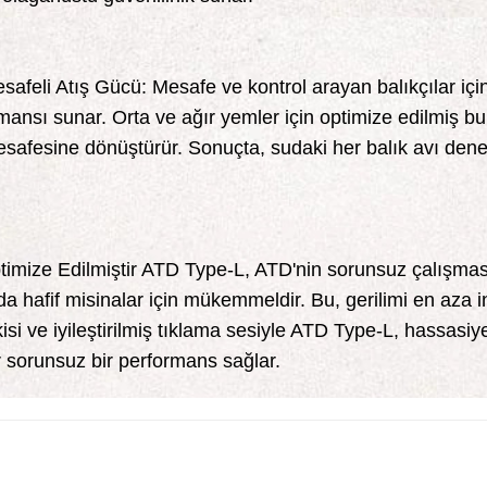
afeli Atış Gücü: Mesafe ve kontrol arayan balıkçılar için
nsı sunar. Orta ve ağır yemler için optimize edilmiş bu 
 mesafesine dönüştürür. Sonuçta, sudaki her balık avı dene
timize Edilmiştir ATD Type-L, ATD'nin sorunsuz çalışmasın
 hafif misinalar için mükemmeldir. Bu, gerilimi en aza in
kisi ve iyileştirilmiş tıklama sesiyle ATD Type-L, hassasiy
 sorunsuz bir performans sağlar.