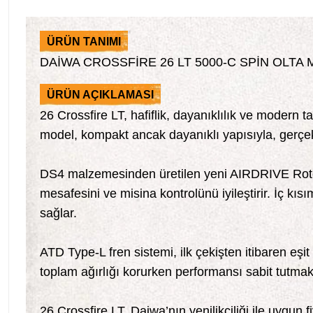
ÜRÜN TANIMI
DAİWA CROSSFİRE 26 LT 5000-C SPİN OLTA 
ÜRÜN AÇIKLAMASI
26 Crossfire LT, hafiflik, dayanıklılık ve modern t
model, kompakt ancak dayanıklı yapısıyla, gerçek 
DS4 malzemesinden üretilen yeni AIRDRIVE Rotor
mesafesini ve misina kontrolünü iyileştirir. İç kıs
sağlar.
ATD Type-L fren sistemi, ilk çekişten itibaren eş
toplam ağırlığı korurken performansı sabit tutmak
26 Crossfire LT, Daiwa’nın yenilikçiliği ile uygun f