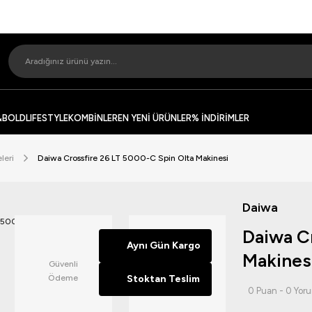
&BOLD
LIFESTYLE
KOMBİNLER
EN YENİ ÜRÜNLER
% İNDİRİMLER
leri
Daiwa Crossfire 26 LT 5000-C Spin Olta Makinesi
Daiwa
Daiwa C
Aynı Gün Kargo
Makines
Güvenli
14 Günde
Ödeme
Stoktan Teslim
İade
0 Puan - 0 Yor