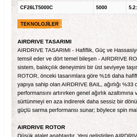
CF26LT5000C
5000
5.2
TEKNOLOJİLER
AIRDRIVE TASARIMI
AIRDRIVE TASARIMI - Hafiflik, Güç ve Hassasiyet
temsil eder ve dört temel bileşen - AIRDRIVE 
sistem, balıkçılık deneyimini bir üst seviyeye taş
ROTOR, önceki tasarımlara göre %16 daha hafiftir
yapıya sahip olan AIRDRIVE BAIL, ağırlığı %33 or
performansını artırırken genel ağırlık azaltımı
sürtünmeyi en aza indirerek daha sessiz bir dönüş
güçlü sarma performansı sunar; böylece spin maka
AIRDRIVE ROTOR
Düşük atalet anahtardır. Yeni geliştirilen AIR