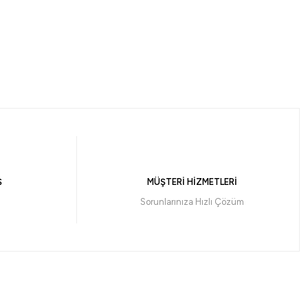
2000 SP Olta Makinesi
Ş
MÜŞTERİ HİZMETLERİ
331,59 ₺
Sorunlarınıza Hızlı Çözüm
Yeni
n
in Crow 4000 Olta Makinesi