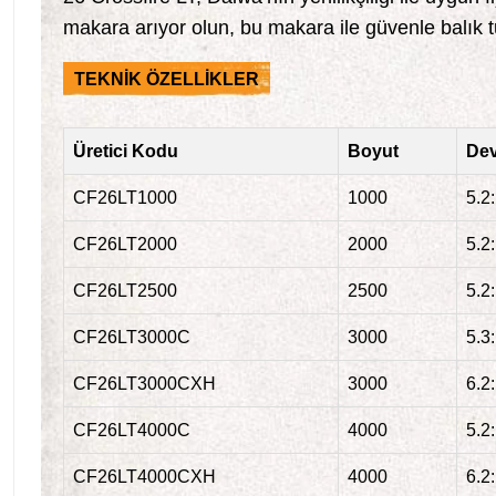
makara arıyor olun, bu makara ile güvenle balık tut
TEKNİK ÖZELLİKLER
Üretici Kodu
Boyut
Dev
CF26LT1000
1000
5.2
CF26LT2000
2000
5.2
CF26LT2500
2500
5.2
CF26LT3000C
3000
5.3
CF26LT3000CXH
3000
6.2
CF26LT4000C
4000
5.2
CF26LT4000CXH
4000
6.2