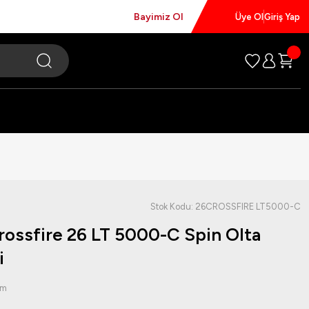
Bayimiz Ol
Üye Ol
Giriş Yap
Stok Kodu: 26CROSSFIRE LT5000-C
rossfire 26 LT 5000-C Spin Olta
i
um