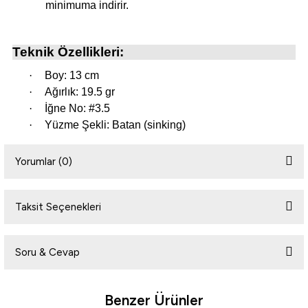
minimuma indirir.
i
Teknik Özellikleri:
·
Boy: 13 cm
·
Ağırlık: 19.5 gr
·
İğne No: #3.5
·
Yüzme Şekli: Batan (sinking)
Yorumlar (0)
Taksit Seçenekleri
Bu ürüne ilk yorumu siz yapın!
Soru & Cevap
Yorum Yaz
Benzer Ürünler
Ürün hakkında henüz soru sorulmamış.