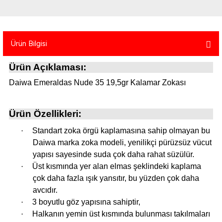
atma
olt
nerleri
lbisesi
Ekipmanları
me · Ekipman
Ürün Bilgisi
Sırt Çantası
Kılıfları
Ürün Açıklaması:
rler
 · Woodland
Daiwa Emeraldas Nude 35 19,5gr Kalamar Zokası
et Malzemeleri
taları
Ürün Özellikleri:
ucu Minder)
·
Standart zoka örgü kaplamasına sahip olmayan bu
Daiwa marka zoka modeli, yenilikçi pürüzsüz vücut
yapısı sayesinde suda çok daha rahat süzülür.
Ekipmanları
ik
·
Üst kısmında yer alan elmas şeklindeki kaplama
çok daha fazla ışık yansıtır, bu yüzden çok daha
 Aksesuarları
avcıdır.
·
3 boyutlu göz yapısına sahiptir,
atta Kalma Ürünleri
·
Halkanın yemin üst kısmında bulunması takılmaları