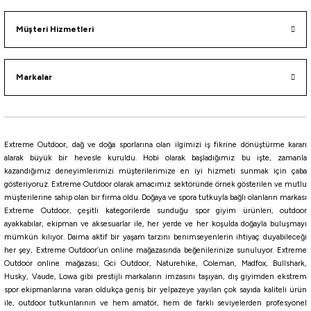
Havale ile 876,38 ₺
Müşteri Hizmetleri
RED
GOLD
NBG
NBB
NBR
Keimura
Markalar
Yamashita
Yamashita Surf Yumizuno 40mm Mini Trol Sırtı Zokası
430,00
₺
Extreme Outdoor, dağ ve doğa sporlarına olan ilgimizi iş fikrine dönüştürme kararı
alarak büyük bir hevesle kuruldu. Hobi olarak başladığımız bu işte, zamanla
kazandığımız deneyimlerimizi müşterilerimize en iyi hizmeti sunmak için çaba
Havale ile 408,50 ₺
gösteriyoruz. Extreme Outdoor olarak amacımız sektöründe örnek gösterilen ve mutlu
müşterilerine sahip olan bir firma oldu. Doğaya ve spora tutkuyla bağlı olanların markası
BH
CRH
KPH
KVH
PBH
PH
PPH
PWH
MBH
Extreme Outdoor, çeşitli kategorilerde sunduğu spor giyim ürünleri, outdoor
ayakkabılar, ekipman ve aksesuarlar ile, her yerde ve her koşulda doğayla buluşmayı
mümkün kılıyor. Daima aktif bir yaşam tarzını benimseyenlerin ihtiyaç duyabileceği
Yamashita
her şey, Extreme Outdoor’un online mağazasında beğenilerinize sunuluyor. Extreme
Yamashita Egi Oh F 3.0 9cm 15gr Kalamar Zokası
Outdoor online mağazası; Gci Outdoor, Naturehike, Coleman, Madfox, Bullshark,
Husky, Vaude, Lowa gibi prestijli markaların imzasını taşıyan, dış giyimden ekstrem
spor ekipmanlarına varan oldukça geniş bir yelpazeye yayılan çok sayıda kaliteli ürün
657,00
₺
ile, outdoor tutkunlarının ve hem amatör, hem de farklı seviyelerden profesyonel