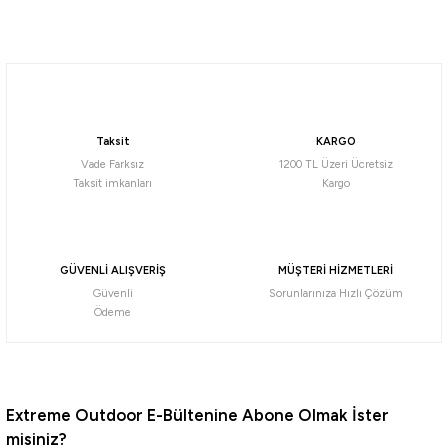
Soru Sor
Daiwa
Daiwa Emeraldas Shine LC 3.0 Laser Impact 14gr Kalamar Zokası
Taksit
KARGO
732,56
₺
Vade Farksız
1200 TL Üzeri Ücretsiz
Taksit imkanları
Kargo
Havale ile 695,94 ₺
Pink/Pink
Orange Aji
Blue Glow Laser
GÜVENLİ ALIŞVERİŞ
MÜŞTERİ HİZMETLERİ
Güvenli
Sorunlarınıza Hızlı Çözüm
Daiwa
Ödeme
Daiwa Emeraldas Shine LC 2.5 Laser Impact 12gr Kalamar Zokası
732,56
₺
Extreme Outdoor E-Bültenine Abone Olmak İster
misiniz?
Havale ile 695,94 ₺