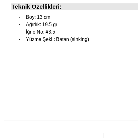
Teknik Özellikleri:
·
Boy: 13 cm
·
Ağırlık: 19.5 gr
·
İğne No: #3.5
·
Yüzme Şekli: Batan (sinking)
Daiwa
Daiwa Emeraldas Shine LC 3.0 Laser Impact 14gr Kalamar Zokası