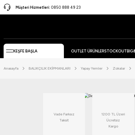
Müşteri Hizmetleri:
0850 888 49 23
KEŞFE BAŞLA
OUTLET ÜRÜNLER
STOCKOUT
BIG
Anasayfa
BALIKÇILIK EKİPMANLARI
Yapay Yemler
Zokalar
Vade Farksız
1200 TL Üzeri
Taksit
Ücretsiz
Kargo