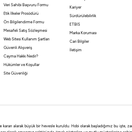
Veri Sahibi Başvuru Formu
%10
Kariyer
Etik İlkeler Prosödürü
Sürdürülebilirlik
Yamashita
Ön Bilgilendirme Formu
ETBİS
Yamashita Toto Sutte R WM95N 9.5Cm Glowlu Kal
Mesafeli Satış Sözleşmesi
Marka Koruması
Web Sitesi Kullanım Şartları
513,00
₺
570,00
Cari Bilgiler
₺
Güvenli Alışveriş
İletişim
Havale ile 487,35 ₺
Cayma Hakkı Nedir?
Hükümler ve Koşullar
RCT
RO
F/BO
F/BB
F/BP
F/LB
F/LO
F/
Site Güvenliği
Fujin
Fujin EGİX 3.5 20gr Kalamar Zokası
259,16
₺
272,80
₺
e kararı alarak büyük bir hevesle kuruldu. Hobi olarak başladığımız bu işte,