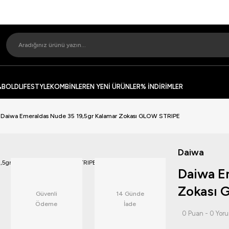
&BOLD
LIFESTYLE
KOMBİNLER
EN YENİ ÜRÜNLER
% İNDİRİMLER
Daiwa Emeraldas Nude 35 19,5gr Kalamar Zokası GLOW STRIPE
Daiwa
Daiwa E
Zokası 
Güvenli
14 Günde
Ödeme
İade
0 Puan - 0 Yor