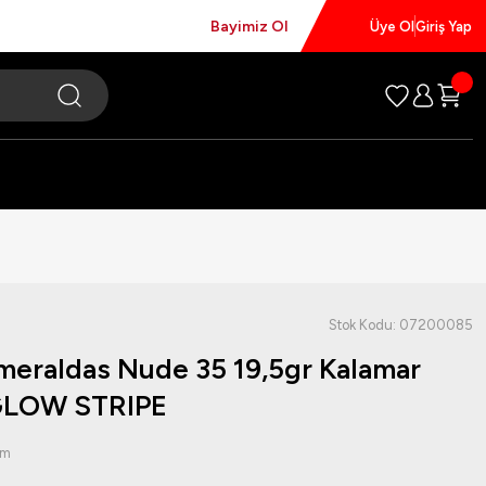
Bayimiz Ol
Üye Ol
Giriş Yap
Stok Kodu: 07200085
meraldas Nude 35 19,5gr Kalamar
GLOW STRIPE
um