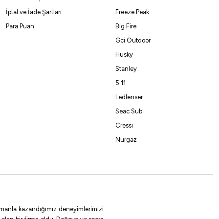
%10
İptal ve İade Şartları
Freeze Peak
Para Puan
Big Fire
Gci Outdoor
amar Zokası
Husky
Stanley
5.11
Ledlenser
Seac Sub
LP
Cressi
Nurgaz
%5
 zamanla kazandığımız deneyimlerimizi