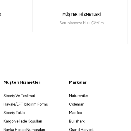
470,00
₺
Ş
MÜŞTERİ HİZMETLERİ
Havale ile 446,50 ₺
Sorunlarınıza Hızlı Çözüm
CRH
KVH
PWH
PPH
BH
PH
KH
Müşteri Hizmetleri
Markalar
Sipariş Ve Teslimat
Naturehike
Havale/EFT bildirim Formu
Coleman
Sipariş Takibi
Madfox
Kargo ve İade Koşulları
Bullshark
Banka Hesap Numaraları
Grand Harvest