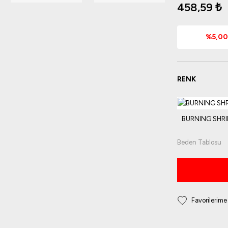
458,59 ₺
%5,00 
RENK
Beden Tablosu