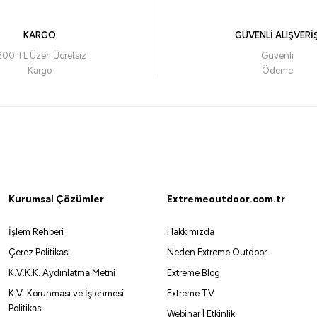
732,56
₺
KARGO
GÜVENLİ ALIŞVERİ
Havale ile 695,94 ₺
200 TL Üzeri Ücretsiz
Güvenli
Kargo
Ödeme
Pink/Pink
Orange Aji
Blue Glow Laser
Yamashita
Yamashita Surf Yumizuno 40mm Mini Trol Sırtı Zokası
Kurumsal Çözümler
Extremeoutdoor.com.tr
430,00
₺
İşlem Rehberi
Hakkımızda
Havale ile 408,50 ₺
Çerez Politikası
Neden Extreme Outdoor
K.V.K.K. Aydınlatma Metni
Extreme Blog
BH
CRH
KPH
KVH
PBH
PH
PPH
PWH
MBH
K.V. Korunması ve İşlenmesi
Extreme TV
Politikası
Webinar | Etkinlik