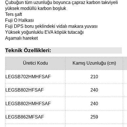
Çubuğun tüm uzunluğu boyunca çapraz karbon takviyeli
yüksek modüllü karbon boşluk
Ters şaft
i
Fuji O Halkası
Fuji DPS boru şeklindeki vidalı makara yuvası
Yüksek yoğunluklu EVA köpük tutacağı
Aşamalı hareket
Teknik Özellikleri:
Üretici Kodu
Kamış Uzunluğu (cm)
LEGSB702HMHFSAF
210
LEGSB802HFSAF
240
LEGSB802HMHFSAF
240
LEGSB862MFSAF
259