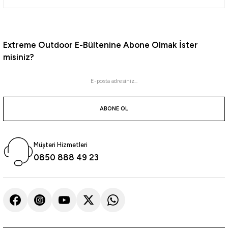
1.768,92
₺
Havale ile 1.680,47 ₺
Extreme Outdoor E-Bültenine Abone Olmak İster
misiniz?
Ryuji
Ryuji Special 240cm 7-44gr 2 Parça Spin Kamışı
ABONE OL
1.652,07
₺
Havale ile 1.569,47 ₺
Müşteri Hizmetleri
0850 888 49 23
Daiwa
Daiwa CrossCast Rocky Shores II 259cm 28-84gr 2 Parça Spin Olta Kamışı
9.196,40
₺