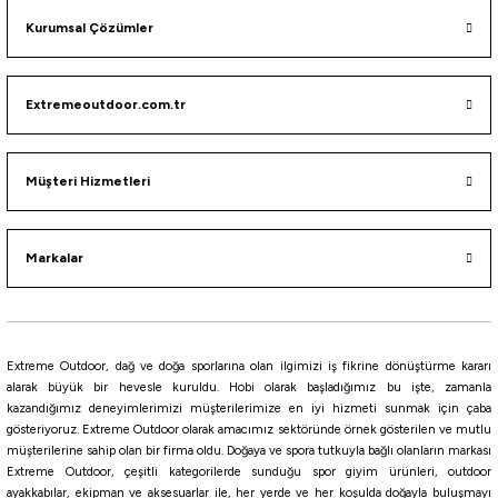
Havale ile 8.736,58 ₺
Kurumsal Çözümler
%10
Okuma
Extremeoutdoor.com.tr
Okuma Wave Up Spin (ML) 259cm 10-35gr 2 Parça Olta Kamışı
1.575,00
₺
Müşteri Hizmetleri
1.750,00
₺
Havale ile 1.496,25 ₺
Markalar
Daiwa
Daiwa Seabass Labrax 251cm 7-28gr 2 Parça Spin Kamışı
Extreme Outdoor, dağ ve doğa sporlarına olan ilgimizi iş fikrine dönüştürme kararı
alarak büyük bir hevesle kuruldu. Hobi olarak başladığımız bu işte, zamanla
kazandığımız deneyimlerimizi müşterilerimize en iyi hizmeti sunmak için çaba
23.894,06
₺
gösteriyoruz. Extreme Outdoor olarak amacımız sektöründe örnek gösterilen ve mutlu
müşterilerine sahip olan bir firma oldu. Doğaya ve spora tutkuyla bağlı olanların markası
Havale ile 22.699,36 ₺
Extreme Outdoor, çeşitli kategorilerde sunduğu spor giyim ürünleri, outdoor
ayakkabılar, ekipman ve aksesuarlar ile, her yerde ve her koşulda doğayla buluşmayı