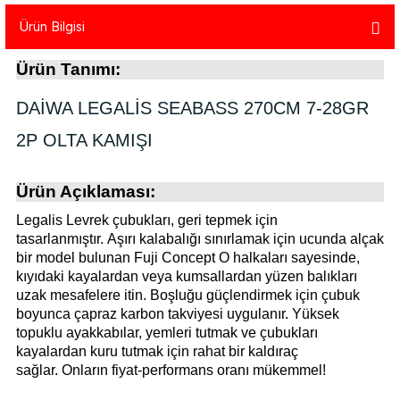
atma
olt
nerleri
lbisesi
Ürün Bilgisi
Ekipmanları
me · Ekipman
Ürün Tanımı:
Sırt Çantası
Kılıfları
DAİWA LEGALİS SEABASS 270CM 7-28GR
2P OLTA KAMIŞI
rler
 · Woodland
Ürün Açıklaması:
et Malzemeleri
taları
Legalis Levrek çubukları, geri tepmek için
ucu Minder)
tasarlanmıştır. Aşırı kalabalığı sınırlamak için ucunda alçak
bir model bulunan Fuji Concept O halkaları sayesinde,
kıyıdaki kayalardan veya kumsallardan yüzen balıkları
Ekipmanları
ik
uzak mesafelere itin. Boşluğu güçlendirmek için çubuk
boyunca çapraz karbon takviyesi uygulanır. Yüksek
 Aksesuarları
topuklu ayakkabılar, yemleri tutmak ve çubukları
kayalardan kuru tutmak için rahat bir kaldıraç
atta Kalma Ürünleri
sağlar. Onların fiyat-performans oranı mükemmel!