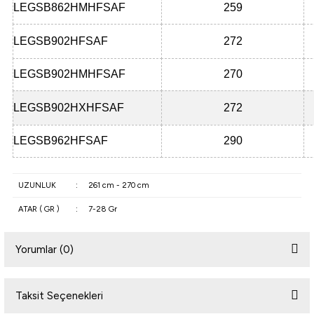
LEGSB862HMHFSAF
259
LEGSB902HFSAF
272
LEGSB902HMHFSAF
270
LEGSB902HXHFSAF
272
LEGSB962HFSAF
290
UZUNLUK
:
261 cm - 270 cm
ATAR ( GR )
:
7-28 Gr
Yorumlar (0)
Taksit Seçenekleri
Bu ürüne ilk yorumu siz yapın!