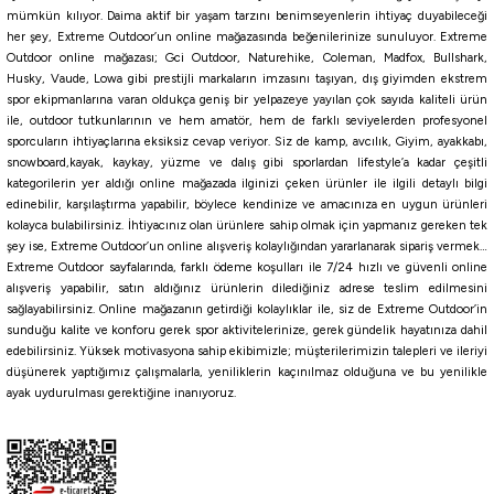
mümkün kılıyor. Daima aktif bir yaşam tarzını benimseyenlerin ihtiyaç duyabileceği
Daiwa
her şey, Extreme Outdoor’un online mağazasında beğenilerinize sunuluyor. Extreme
Daiwa Exceler 244cm 14-42gr 2 Parça Spin Kamışı
Outdoor online mağazası; Gci Outdoor, Naturehike, Coleman, Madfox, Bullshark,
Husky, Vaude, Lowa gibi prestijli markaların imzasını taşıyan, dış giyimden ekstrem
spor ekipmanlarına varan oldukça geniş bir yelpazeye yayılan çok sayıda kaliteli ürün
ile, outdoor tutkunlarının ve hem amatör, hem de farklı seviyelerden profesyonel
8.329,23
₺
sporcuların ihtiyaçlarına eksiksiz cevap veriyor. Siz de kamp, avcılık, Giyim, ayakkabı,
snowboard,kayak, kaykay, yüzme ve dalış gibi sporlardan lifestyle’a kadar çeşitli
Havale ile 7.912,77 ₺
kategorilerin yer aldığı online mağazada ilginizi çeken ürünler ile ilgili detaylı bilgi
edinebilir, karşılaştırma yapabilir, böylece kendinize ve amacınıza en uygun ürünleri
kolayca bulabilirsiniz. İhtiyacınız olan ürünlere sahip olmak için yapmanız gereken tek
şey ise, Extreme Outdoor’un online alışveriş kolaylığından yararlanarak sipariş vermek…
Shimano
Extreme Outdoor sayfalarında, farklı ödeme koşulları ile 7/24 hızlı ve güvenli online
Shimano Sienna Spinning EVA 269cm 10-35gr 2 Parça Olta Kamışı
alışveriş yapabilir, satın aldığınız ürünlerin dilediğiniz adrese teslim edilmesini
sağlayabilirsiniz. Online mağazanın getirdiği kolaylıklar ile, siz de Extreme Outdoor’in
sunduğu kalite ve konforu gerek spor aktivitelerinize, gerek gündelik hayatınıza dahil
3.650,00
₺
edebilirsiniz. Yüksek motivasyona sahip ekibimizle; müşterilerimizin talepleri ve ileriyi
düşünerek yaptığımız çalışmalarla, yeniliklerin kaçınılmaz olduğuna ve bu yenilikle
ayak uydurulması gerektiğine inanıyoruz.
Havale ile 3.467,50 ₺
Shimano
Shimano Sienna Spinning Sensitive 211cm 0,5-7g 2 Parça Olta Kamışı