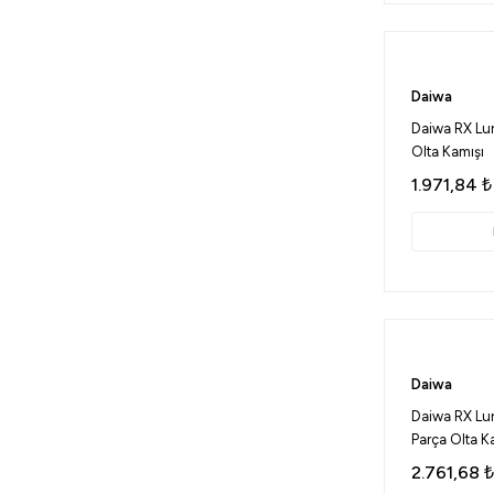
12-42 Gr (1)
15-42 Gr (1)
17-75 Gr (1)
Daiwa
3,8-18 Gr (3)
Daiwa RX Lu
300-800 Gr (1)
Olta Kamışı
4-20 Gr (1)
1.971,84
₺
4-30 Gr (4)
4-35 Gr (7)
5-55 Gr (4)
6-28 Gr (2)
6-32 Gr (3)
Daiwa
8-37 Gr (3)
Daiwa RX Lu
8-44 Gr (1)
Parça Olta K
2.761,68
₺
90 Gr (1)