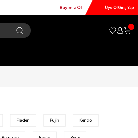
Bayimiz Ol
Üye Ol
Giriş Yap
Fladen
Fujin
Kendo
Remixon
Ryobi
Ryuji