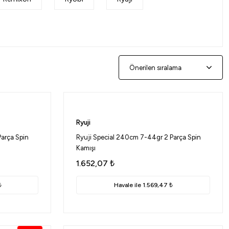
Ryuji
arça Spin
Ryuji Special 240cm 7-44gr 2 Parça Spin
Kamışı
1.652,07
₺
₺
Havale ile 1.569,47 ₺