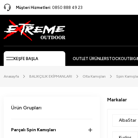
Müşteri Hizmetleri:
0850 888 49 23
KEŞFE BAŞLA
OUTLET ÜRÜNLER
STOCKOUT
BIG
Anasayfa
BALIKÇILIK EKİPMANLARI
Olta Kamışları
Spin Kamışla
Markalar
Ürün Grupları
AlbaStar
Parçalı Spin Kamışları
Kudos