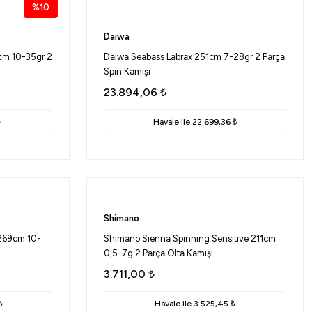
%10
Daiwa
cm 10-35gr 2
Daiwa Seabass Labrax 251cm 7-28gr 2 Parça
Spin Kamışı
23.894,06
₺
₺
Havale ile 22.699,36 ₺
Shimano
269cm 10-
Shimano Sienna Spinning Sensitive 211cm
0,5-7g 2 Parça Olta Kamışı
3.711,00
₺
₺
Havale ile 3.525,45 ₺