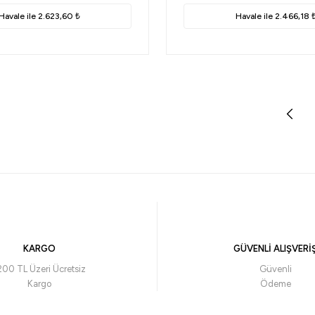
Havale ile 2.623,60 ₺
Havale ile 2.466,18 
KARGO
GÜVENLİ ALIŞVERİ
200 TL Üzeri Ücretsiz
Güvenli
Kargo
Ödeme