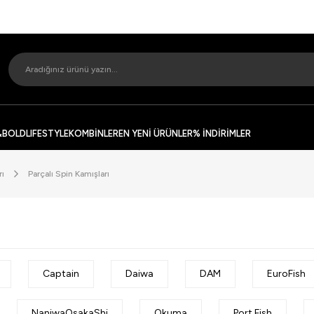
&BOLD
LIFESTYLE
KOMBİNLER
EN YENİ ÜRÜNLER
% İNDİRİMLER
rı
Parçalı Spin Kamışları
Captain
Daiwa
DAM
EuroFish
NaniwaOsakaShi
Okuma
Port Fish