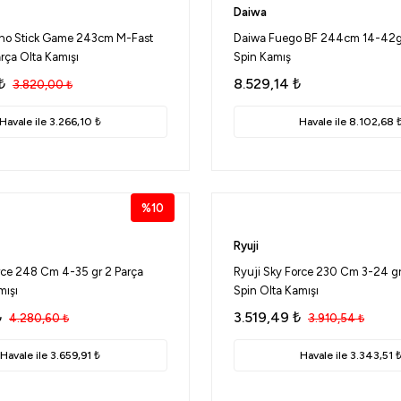
Daiwa
ho Stick Game 243cm M-Fast
Daiwa Fuego BF 244cm 14-42gr
rça Olta Kamışı
Spin Kamış
₺
8.529,14
₺
3.820,00
₺
Havale ile 3.266,10 ₺
Havale ile 8.102,68 
%10
Ryuji
rce 248 Cm 4-35 gr 2 Parça
Ryuji Sky Force 230 Cm 3-24 gr
mışı
Spin Olta Kamışı
₺
3.519,49
₺
4.280,60
₺
3.910,54
₺
Havale ile 3.659,91 ₺
Havale ile 3.343,51 