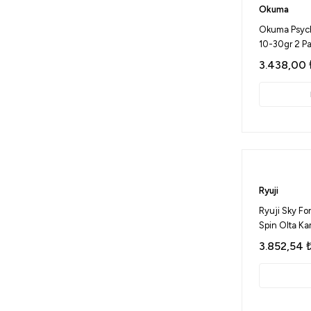
Okuma
20-60 Gr (4)
Okuma Psyc
28-84 Gr (2)
10-30gr 2 Pa
30-100 Gr (1)
3.438,00
30-120 Gr (2)
50-100 Gr (2)
60-120 Gr (1)
120 Gr (1)
150 Gr (1)
Ryuji
7-42 Gr (2)
Ryuji Sky Fo
3-25 Gr (2)
Spin Olta Ka
8-22 Gr (2)
3.852,54
0.8-5 Gr (1)
12-38 Gr (1)