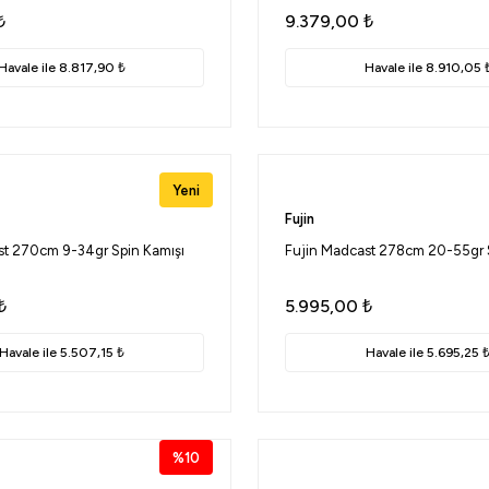
₺
9.379,00
₺
Havale ile 8.817,90 ₺
Havale ile 8.910,05 
Yeni
Fujin
st 270cm 9-34gr Spin Kamışı
Fujin Madcast 278cm 20-55gr 
₺
5.995,00
₺
Havale ile 5.507,15 ₺
Havale ile 5.695,25 
%10