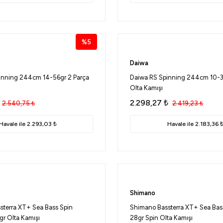
%5
Daiwa
inning 244cm 14-56gr 2 Parça
Daiwa RS Spinning 244cm 10-3
Olta Kamışı
2.298,27
₺
2.540,75
₺
2.419,23
₺
Havale ile 2.293,03 ₺
Havale ile 2.183,36 
Shimano
sterra XT+ Sea Bass Spin
Shimano Bassterra XT+ Sea Ba
r Olta Kamışı
28gr Spin Olta Kamışı