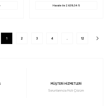
₺
Havale ile 2.639,34 ₺
1
2
3
4
..
12
Ş
MÜŞTERİ HİZMETLERİ
Sorunlarınıza Hızlı Çözüm