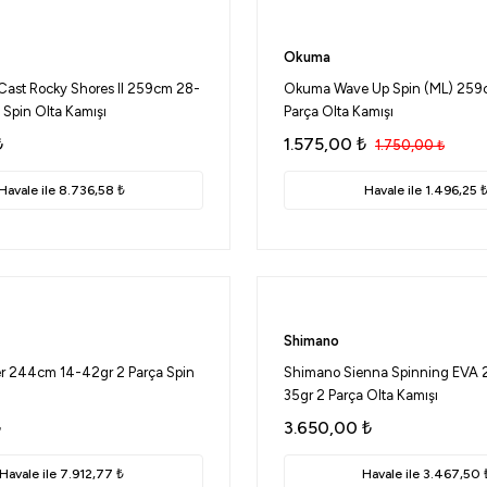
Okuma
Cast Rocky Shores II 259cm 28-
Okuma Wave Up Spin (ML) 259
 Spin Olta Kamışı
Parça Olta Kamışı
₺
1.575,00
₺
1.750,00
₺
Havale ile 8.736,58 ₺
Havale ile 1.496,25 
Shimano
er 244cm 14-42gr 2 Parça Spin
Shimano Sienna Spinning EVA 
35gr 2 Parça Olta Kamışı
₺
3.650,00
₺
Havale ile 7.912,77 ₺
Havale ile 3.467,50 