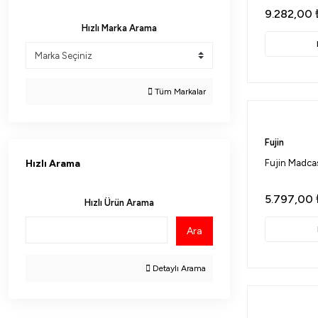
10-30 Gr (14)
9.282,00
10000 TL ve üzeri (16)
10-35 Gr (20)
Hızlı Marka Arama
10-40 Gr (12)
10-50 Gr (2)
Tüm Markalar
12-35 Gr (1)
14-40 Gr (1)
Fujin
14-42 Gr (21)
Hızlı Arama
Fujin Madca
14-56 Gr (9)
15-40 Gr (5)
5.797,00
Hızlı Ürün Arama
15-50 Gr (2)
Ara
15-60 Gr (1)
20-40 Gr (2)
Detaylı Arama
20-50 Gr (1)
20-55 Gr (1)