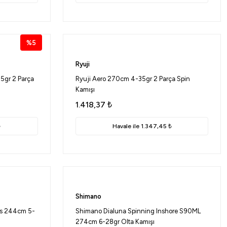
%5
Ryuji
5gr 2 Parça
Ryuji Aero 270cm 4-35gr 2 Parça Spin
Kamışı
1.418,37
₺
₺
Havale ile 1.347,45 ₺
Shimano
ss 244cm 5-
Shimano Dialuna Spinning Inshore S90ML
274cm 6-28gr Olta Kamışı