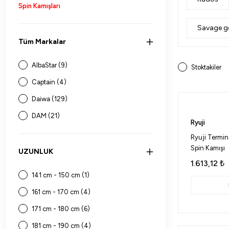
Spin Kamışları
Savage g
Tüm Markalar
AlbaStar (9)
Stoktakiler
Captain (4)
Daiwa (129)
DAM (21)
Ryuji
EuroFish (7)
Ryuji Termi
Spin Kamışı
Fladen (2)
UZUNLUK
1.613,12
₺
Fujin (28)
141 cm - 150 cm (1)
Kendo (1)
161 cm - 170 cm (4)
Kudos (3)
171 cm - 180 cm (6)
NaniwaOsakaShi (5)
181 cm - 190 cm (4)