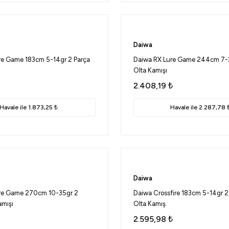
Daiwa
re Game 183cm 5-14gr 2 Parça
Daiwa RX Lure Game 244cm 7-2
Olta Kamışı
2.408,19
₺
Havale ile 1.873,25 ₺
Havale ile 2.287,78 
Daiwa
re Game 270cm 10-35gr 2
Daiwa Crossfire 183cm 5-14gr 2
amışı
Olta Kamış
2.595,98
₺