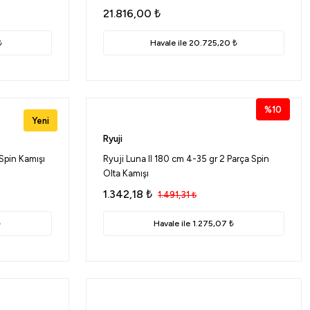
21.816,00
₺
₺
Havale ile 20.725,20 ₺
%10
Yeni
Ryuji
Spin Kamışı
Ryuji Luna II 180 cm 4-35 gr 2 Parça Spin
Olta Kamışı
1.342,18
₺
1.491,31
₺
₺
Havale ile 1.275,07 ₺