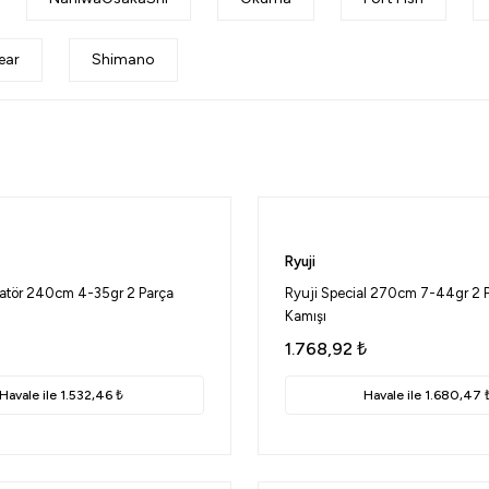
ear
Shimano
Ryuji
natör 240cm 4-35gr 2 Parça
Ryuji Special 270cm 7-44gr 2 P
Kamışı
1.768,92
₺
Havale ile 1.532,46 ₺
Havale ile 1.680,47 