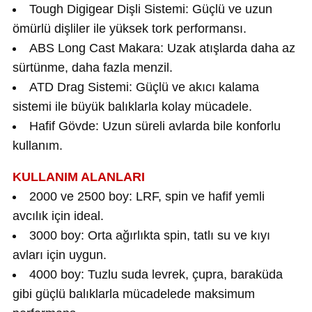
Tough Digigear Dişli Sistemi: Güçlü ve uzun
ömürlü dişliler ile yüksek tork performansı.
i
ABS Long Cast Makara: Uzak atışlarda daha az
sürtünme, daha fazla menzil.
ATD Drag Sistemi: Güçlü ve akıcı kalama
sistemi ile büyük balıklarla kolay mücadele.
Hafif Gövde: Uzun süreli avlarda bile konforlu
kullanım.
KULLANIM ALANLARI
2000 ve 2500 boy: LRF, spin ve hafif yemli
avcılık için ideal.
3000 boy: Orta ağırlıkta spin, tatlı su ve kıyı
avları için uygun.
4000 boy: Tuzlu suda levrek, çupra, baraküda
gibi güçlü balıklarla mücadelede maksimum