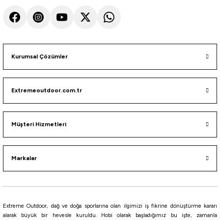
16.824,00
₺
2.045,00
₺
Havale ile 15.982,80 ₺
Havale ile 1.942,75 ₺
Kurumsal Çözümler
Yeni
Yeni
Fujin
Fujin
Extremeoutdoor.com.tr
Fujin Crow 5000 Olta Makinesi
Fujin Crow 4000 Olta Makinesi
Müşteri Hizmetleri
1.995,00
₺
1.950,00
₺
Havale ile 1.895,25 ₺
Havale ile 1.852,50 ₺
Markalar
%10
Yeni
Fujin
Ryuji
Fujin Crow 3000s Olta Makinesi
Ryuji Ares X 6000D 5+1BB Olta Makinesi
Extreme Outdoor, dağ ve doğa sporlarına olan ilgimizi iş fikrine dönüştürme kararı
alarak büyük bir hevesle kuruldu. Hobi olarak başladığımız bu işte, zamanla