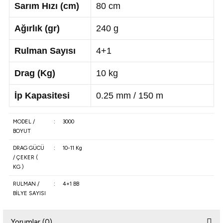
Sarım Hızı (cm)
80 cm
Ağırlık (gr)
240 g
Rulman Sayısı
4+1
Drag (Kg)
10 kg
İp Kapasitesi
0.25 mm / 150 m
MODEL /
:
3000
BOYUT
DRAG GÜCÜ
:
10-11 Kg
/ ÇEKER (
KG )
RULMAN /
:
4+1 BB
BİLYE SAYISI
Yorumlar (0)