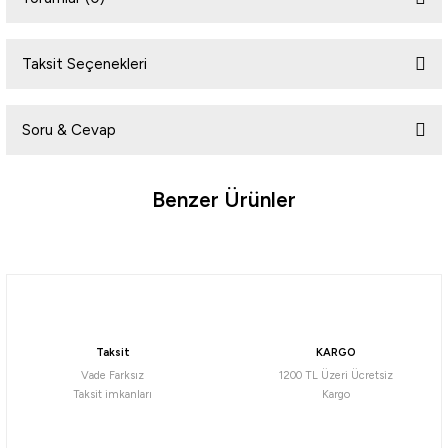
Taksit Seçenekleri
Bu ürüne ilk yorumu siz yapın!
Soru & Cevap
Yorum Yaz
Benzer Ürünler
Ürün hakkında henüz soru sorulmamış.
%10
Soru Sor
Okuma
Okuma Wave Power WP-3000A1 Olta Makinesi
Taksit
KARGO
961,92
₺
Vade Farksız
1200 TL Üzeri Ücretsiz
1.068,80
₺
Taksit imkanları
Kargo
Havale ile 913,82 ₺