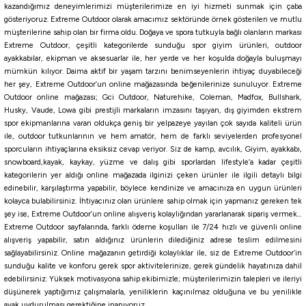
2.107,19
₺
kazandığımız deneyimlerimizi müşterilerimize en iyi hizmeti sunmak için çaba
1.900,00
₺
2.341,32
₺
gösteriyoruz. Extreme Outdoor olarak amacımız sektöründe örnek gösterilen ve mutlu
müşterilerine sahip olan bir firma oldu. Doğaya ve spora tutkuyla bağlı olanların markası
Havale ile 1.805,00 ₺
Havale ile 2.001,83 ₺
Extreme Outdoor, çeşitli kategorilerde sunduğu spor giyim ürünleri, outdoor
%10
ayakkabılar, ekipman ve aksesuarlar ile, her yerde ve her koşulda doğayla buluşmayı
mümkün kılıyor. Daima aktif bir yaşam tarzını benimseyenlerin ihtiyaç duyabileceği
Ryuji
her şey, Extreme Outdoor’un online mağazasında beğenilerinize sunuluyor. Extreme
Ryuji Ares X 5000M 5+1BB Olta Makinesi
Outdoor online mağazası; Gci Outdoor, Naturehike, Coleman, Madfox, Bullshark,
Husky, Vaude, Lowa gibi prestijli markaların imzasını taşıyan, dış giyimden ekstrem
spor ekipmanlarına varan oldukça geniş bir yelpazeye yayılan çok sayıda kaliteli ürün
ile, outdoor tutkunlarının ve hem amatör, hem de farklı seviyelerden profesyonel
2.053,75
₺
sporcuların ihtiyaçlarına eksiksiz cevap veriyor. Siz de kamp, avcılık, Giyim, ayakkabı,
2.281,94
₺
snowboard,kayak, kaykay, yüzme ve dalış gibi sporlardan lifestyle’a kadar çeşitli
Havale ile 1.951,06 ₺
kategorilerin yer aldığı online mağazada ilginizi çeken ürünler ile ilgili detaylı bilgi
edinebilir, karşılaştırma yapabilir, böylece kendinize ve amacınıza en uygun ürünleri
kolayca bulabilirsiniz. İhtiyacınız olan ürünlere sahip olmak için yapmanız gereken tek
şey ise, Extreme Outdoor’un online alışveriş kolaylığından yararlanarak sipariş vermek…
Extreme Outdoor sayfalarında, farklı ödeme koşulları ile 7/24 hızlı ve güvenli online
alışveriş yapabilir, satın aldığınız ürünlerin dilediğiniz adrese teslim edilmesini
sağlayabilirsiniz. Online mağazanın getirdiği kolaylıklar ile, siz de Extreme Outdoor’in
sunduğu kalite ve konforu gerek spor aktivitelerinize, gerek gündelik hayatınıza dahil
edebilirsiniz. Yüksek motivasyona sahip ekibimizle; müşterilerimizin talepleri ve ileriyi
düşünerek yaptığımız çalışmalarla, yeniliklerin kaçınılmaz olduğuna ve bu yenilikle
ayak uydurulması gerektiğine inanıyoruz.