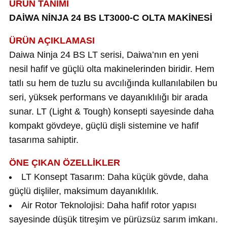
ÜRÜN TANIMI
atma
olt
nerleri
lbisesi
DAİWA NİNJA 24 BS LT3000-C OLTA MAKİNESİ
Ekipmanları
me · Ekipman
ÜRÜN AÇIKLAMASI
Daiwa Ninja 24 BS LT serisi, Daiwa’nın en yeni
Sırt Çantası
Kılıfları
nesil hafif ve güçlü olta makinelerinden biridir. Hem
tatlı su hem de tuzlu su avcılığında kullanılabilen bu
rler
 · Woodland
seri, yüksek performans ve dayanıklılığı bir arada
et Malzemeleri
taları
sunar. LT (Light & Tough) konsepti sayesinde daha
kompakt gövdeye, güçlü dişli sistemine ve hafif
ucu Minder)
tasarıma sahiptir.
Ekipmanları
ik
ÖNE ÇIKAN ÖZELLİKLER
LT Konsept Tasarım: Daha küçük gövde, daha
 Aksesuarları
güçlü dişliler, maksimum dayanıklılık.
Air Rotor Teknolojisi: Daha hafif rotor yapısı
atta Kalma Ürünleri
sayesinde düşük titreşim ve pürüzsüz sarım imkanı.