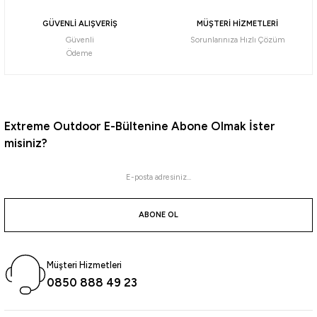
Daiwa
GÜVENLİ ALIŞVERİŞ
MÜŞTERİ HİZMETLERİ
Daiwa Ballistic 25 AIR LT 3000 SP Olta Makinesi
Güvenli
Sorunlarınıza Hızlı Çözüm
Ödeme
21.944,15
₺
Havale ile 20.846,94 ₺
Extreme Outdoor E-Bültenine Abone Olmak İster
misiniz?
Daiwa
Daiwa Ballistic 25 AIR LT 2000 SP Olta Makinesi
ABONE OL
22.454,30
₺
Havale ile 21.331,59 ₺
Müşteri Hizmetleri
0850 888 49 23
Yeni
Shimano
Fujin
Shimano Stradic FM C3000 Olta Makinesi
Fujin Crow 6000 Olta Makinesi