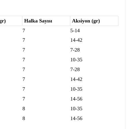
gr)
Halka Sayısı
Aksiyon (gr)
7
5-14
7
14-42
7
7-28
7
10-35
7
7-28
7
14-42
7
10-35
7
14-56
8
10-35
8
14-56