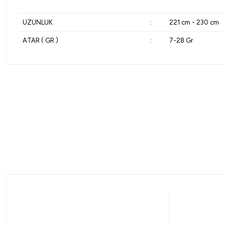
UZUNLUK
:
221 cm - 230 cm
ATAR ( GR )
:
7-28 Gr
Ryuji
Ryuji
Ryuji Terminatör 240cm 4-35gr 2 Parça Spin Kamışı
Ryuji
1.613,12
₺
1.76