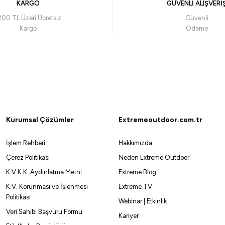
KARGO
GÜVENLİ ALIŞVERİ
Havale ile 1.680,47 ₺
Havale
200 TL Üzeri Ücretsiz
Güvenli
Kargo
Ödeme
%
Okuma
mışı
Okuma Wave Up Spin (ML) 259cm 10-35gr 2 Parça Olta Kam
1.575,00
₺
1.750,00
₺
Kurumsal Çözümler
Extremeoutdoor.com.tr
Havale ile 1.496,25 ₺
İşlem Rehberi
Hakkımızda
Çerez Politikası
Neden Extreme Outdoor
K.V.K.K. Aydınlatma Metni
Extreme Blog
K.V. Korunması ve İşlenmesi
Extreme TV
Daiwa
Shimano
Politikası
Webinar | Etkinlik
aiwa Exceler 244cm 14-42gr 2 Parça Spin Kamışı
Shimano Sienn
Veri Sahibi Başvuru Formu
Kariyer