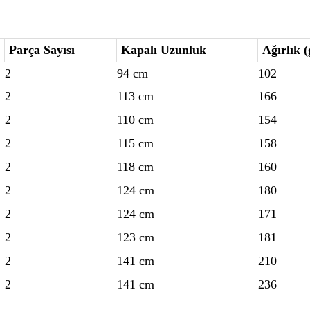
Parça Sayısı
Kapalı Uzunluk
Ağırlık (
2
94 cm
102
2
113 cm
166
2
110 cm
154
2
115 cm
158
2
118 cm
160
2
124 cm
180
2
124 cm
171
2
123 cm
181
2
141 cm
210
2
141 cm
236