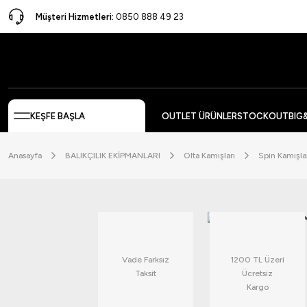
Müşteri Hizmetleri:
0850 888 49 23
KEŞFE BAŞLA
OUTLET ÜRÜNLER
STOCKOUT
BIG
Anasayfa
BALIKÇILIK EKİPMANLARI
Olta Kamışları
Spin Kamışla
Vade Farksız
1200 TL Üzeri
Taksit
Ücretsiz
Kargo