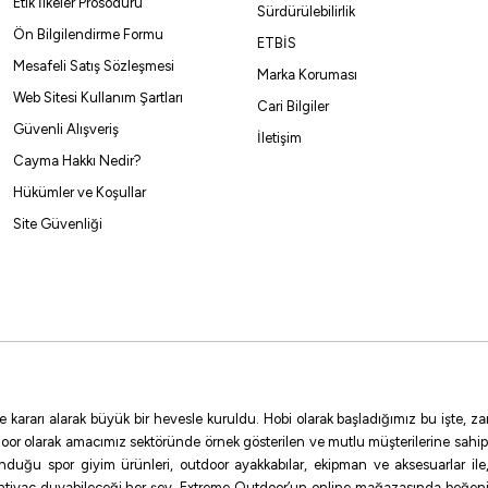
8.329,23
Etik İlkeler Prosödürü
₺
3.650,00
₺
Sürdürülebilirlik
Ön Bilgilendirme Formu
ETBİS
Havale ile 7.912,77 ₺
Mesafeli Satış Sözleşmesi
Marka Koruması
Web Sitesi Kullanım Şartları
Cari Bilgiler
Güvenli Alışveriş
%5
İletişim
Cayma Hakkı Nedir?
Daiwa
Hükümler ve Koşullar
Daiwa RS Spinning 244cm 14-56gr 2 Parça Olta Kamışı
Site Güvenliği
2.413,71
₺
2.540,75
₺
Havale ile 2.293,03 ₺
e kararı alarak büyük bir hevesle kuruldu. Hobi olarak başladığımız bu işte,
oor olarak amacımız sektöründe örnek gösterilen ve mutlu müşterilerine sahip
sunduğu spor giyim ürünleri, outdoor ayakkabılar, ekipman ve aksesuarlar i
ihtiyaç duyabileceği her şey, Extreme Outdoor’un online mağazasında beğen