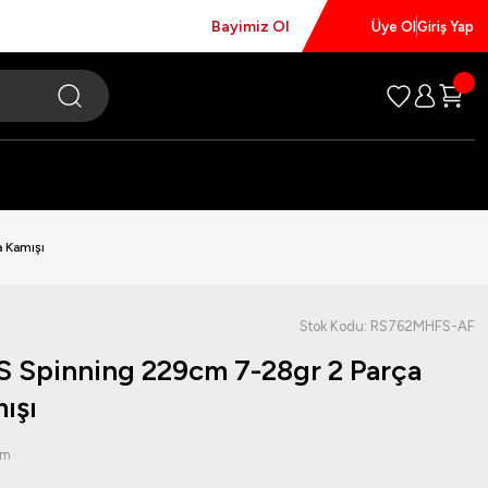
Bayimiz Ol
Üye Ol
Giriş Yap
 Kamışı
Stok Kodu: RS762MHFS-AF
S Spinning 229cm 7-28gr 2 Parça
ışı
um