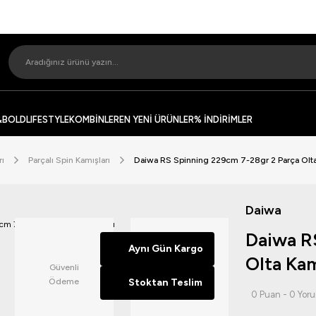
&BOLD
LIFESTYLE
KOMBİNLER
EN YENİ ÜRÜNLER
% İNDİRİMLER
rı
Parçalı Spin Kamışları
Daiwa RS Spinning 229cm 7-28gr 2 Parça Olta
Daiwa
Daiwa R
Aynı Gün Kargo
Olta Kam
Güvenli
14 Günde
Ödeme
Stoktan Teslim
İade
0 Puan - 0 Yor