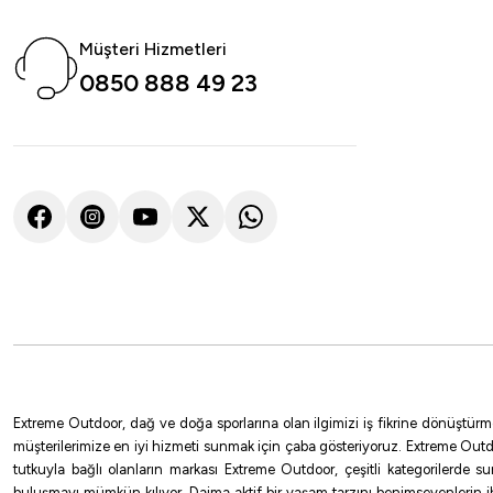
23.894,06
₺
Müşteri Hizmetleri
Havale ile 22.699,36 ₺
0850 888 49 23
Shimano
Shimano Sienna Spinning Sensitive 211cm 0,5-7g 2 Parça Olta Kamışı
3.711,00
₺
Havale ile 3.525,45 ₺
Extreme Outdoor, dağ ve doğa sporlarına olan ilgimizi iş fikrine dönüştürm
müşterilerimize en iyi hizmeti sunmak için çaba gösteriyoruz. Extreme Outd
tutkuyla bağlı olanların markası Extreme Outdoor, çeşitli kategorilerde 
buluşmayı mümkün kılıyor. Daima aktif bir yaşam tarzını benimseyenlerin 