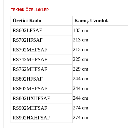
TEKNİK ÖZELLİKLER
Üretici Kodu
Kamış Uzunluk
RS602LFSAF
183 cm
213 cm
RS702HFSAF
213 cm
RS702MHFSAF
225 cm
RS742MHFSAF
229 cm
RS762MHFSAF
244 cm
RS802HFSAF
244 cm
RS802MHFSAF
244 cm
RS802HXHFSAF
274 cm
RS902MHFSAF
274 cm
RS902HXHFSAF