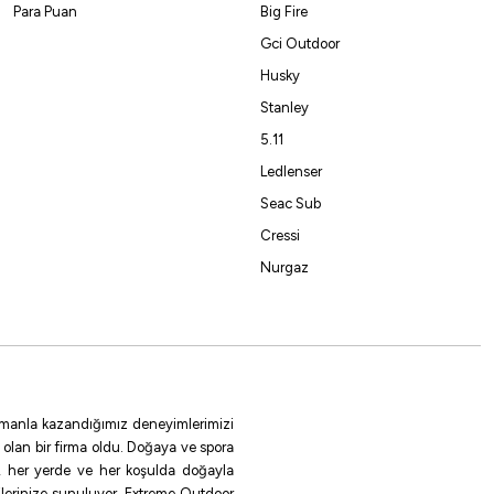
Para Puan
Big Fire
Gci Outdoor
Havale ile 3.467,50 ₺
Husky
Stanley
5.11
Ledlenser
Seac Sub
Cressi
Nurgaz
 zamanla kazandığımız deneyimlerimizi
 olan bir firma oldu. Doğaya ve spora
le, her yerde ve her koşulda doğayla
ilerinize sunuluyor. Extreme Outdoor