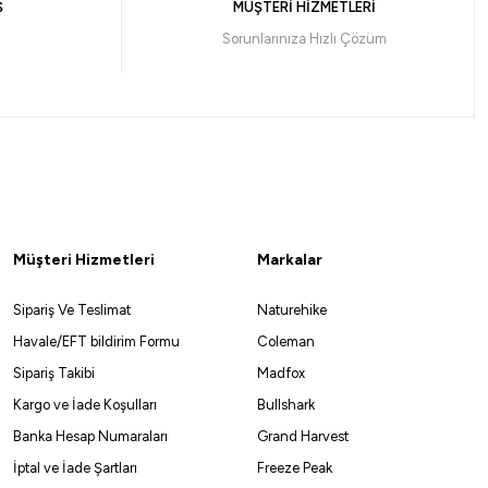
Ş
MÜŞTERİ HİZMETLERİ
 ile 1.569,47 ₺
Sorunlarınıza Hızlı Çözüm
10
ışı
Müşteri Hizmetleri
Markalar
Sipariş Ve Teslimat
Naturehike
Havale/EFT bildirim Formu
Coleman
Sipariş Takibi
Madfox
Kargo ve İade Koşulları
Bullshark
Banka Hesap Numaraları
Grand Harvest
a Spinning EVA 269cm 10-35gr 2 Parça Olta Kamışı
İptal ve İade Şartları
Freeze Peak