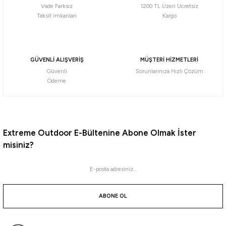
1.613,12
₺
Vade Farksız
1200 TL Üzeri Ücretsiz
Taksit imkanları
Kargo
Havale ile 1.532,46 ₺
Ryuji
GÜVENLİ ALIŞVERİŞ
MÜŞTERİ HİZMETLERİ
Ryuji Special 270cm 7-44gr 2 Parça Spin Kamışı
Güvenli
Sorunlarınıza Hızlı Çözüm
Ödeme
1.768,92
₺
Havale ile 1.680,47 ₺
Extreme Outdoor E-Bültenine Abone Olmak İster
misiniz?
Ryuji
Ryuji Special 240cm 7-44gr 2 Parça Spin Kamışı
ABONE OL
1.652,07
₺
Havale ile 1.569,47 ₺