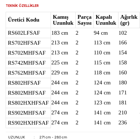
atma
olt
nerleri
lbisesi
TEKNİK ÖZELLİKLER
Kamış
Parça
Kapalı
Ağırlık
Üretici Kodu
Ekipmanları
me · Ekipman
Uzunluk
Sayısı
Uzunluk
(gr)
RS602LFSAF
183 cm
2
94 cm
102
Sırt Çantası
Kılıfları
213 cm
2
113 cm
166
RS702HFSAF
rler
 · Woodland
213 cm
2
110 cm
154
RS702MHFSAF
225 cm
2
115 cm
158
RS742MHFSAF
et Malzemeleri
taları
229 cm
2
118 cm
160
RS762MHFSAF
ucu Minder)
244 cm
2
124 cm
180
RS802HFSAF
244 cm
2
124 cm
171
RS802MHFSAF
Ekipmanları
ik
244 cm
2
123 cm
181
RS802HXHFSAF
274 cm
2
141 cm
210
RS902MHFSAF
 Aksesuarları
274 cm
2
141 cm
236
RS902HXHFSAF
atta Kalma Ürünleri
UZUNLUK
:
271 cm - 280 cm