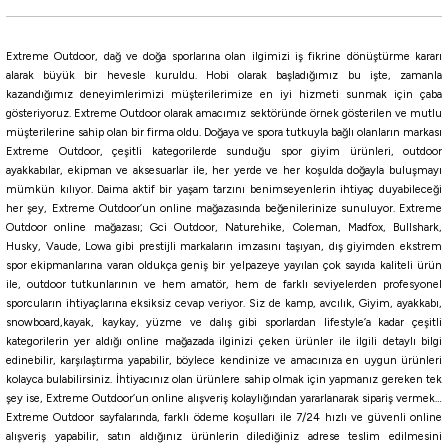
Daiwa
Daiwa Seabass Labrax 251cm 7-28gr 2 Parça Spin Kamışı
Extreme Outdoor, dağ ve doğa sporlarına olan ilgimizi iş fikrine dönüştürme kararı
alarak büyük bir hevesle kuruldu. Hobi olarak başladığımız bu işte, zamanla
kazandığımız deneyimlerimizi müşterilerimize en iyi hizmeti sunmak için çaba
23.894,06
₺
gösteriyoruz. Extreme Outdoor olarak amacımız sektöründe örnek gösterilen ve mutlu
müşterilerine sahip olan bir firma oldu. Doğaya ve spora tutkuyla bağlı olanların markası
Havale ile 22.699,36 ₺
Extreme Outdoor, çeşitli kategorilerde sunduğu spor giyim ürünleri, outdoor
ayakkabılar, ekipman ve aksesuarlar ile, her yerde ve her koşulda doğayla buluşmayı
mümkün kılıyor. Daima aktif bir yaşam tarzını benimseyenlerin ihtiyaç duyabileceği
Daiwa
her şey, Extreme Outdoor’un online mağazasında beğenilerinize sunuluyor. Extreme
Daiwa Exceler 244cm 14-42gr 2 Parça Spin Kamışı
Outdoor online mağazası; Gci Outdoor, Naturehike, Coleman, Madfox, Bullshark,
Husky, Vaude, Lowa gibi prestijli markaların imzasını taşıyan, dış giyimden ekstrem
spor ekipmanlarına varan oldukça geniş bir yelpazeye yayılan çok sayıda kaliteli ürün
ile, outdoor tutkunlarının ve hem amatör, hem de farklı seviyelerden profesyonel
8.329,23
₺
sporcuların ihtiyaçlarına eksiksiz cevap veriyor. Siz de kamp, avcılık, Giyim, ayakkabı,
snowboard,kayak, kaykay, yüzme ve dalış gibi sporlardan lifestyle’a kadar çeşitli
Havale ile 7.912,77 ₺
kategorilerin yer aldığı online mağazada ilginizi çeken ürünler ile ilgili detaylı bilgi
edinebilir, karşılaştırma yapabilir, böylece kendinize ve amacınıza en uygun ürünleri
kolayca bulabilirsiniz. İhtiyacınız olan ürünlere sahip olmak için yapmanız gereken tek
şey ise, Extreme Outdoor’un online alışveriş kolaylığından yararlanarak sipariş vermek…
Shimano
Extreme Outdoor sayfalarında, farklı ödeme koşulları ile 7/24 hızlı ve güvenli online
Shimano Sienna Spinning EVA 269cm 10-35gr 2 Parça Olta Kamışı
alışveriş yapabilir, satın aldığınız ürünlerin dilediğiniz adrese teslim edilmesini