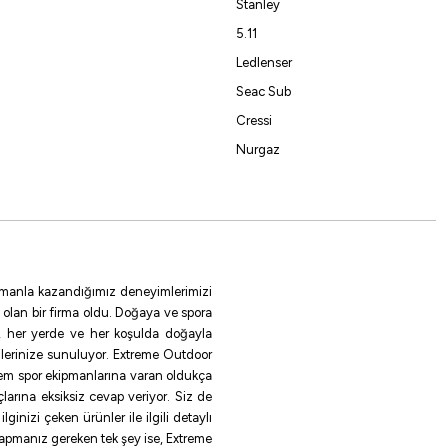
Stanley
5.11
Ledlenser
Seac Sub
Cressi
Nurgaz
 zamanla kazandığımız deneyimlerimizi
 olan bir firma oldu. Doğaya ve spora
le, her yerde ve her koşulda doğayla
ilerinize sunuluyor. Extreme Outdoor
rem spor ekipmanlarına varan oldukça
larına eksiksiz cevap veriyor. Siz de
inizi çeken ürünler ile ilgili detaylı
 yapmanız gereken tek şey ise, Extreme