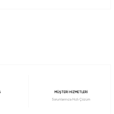
2000 SP Olta Makinesi
Ş
MÜŞTERİ HİZMETLERİ
331,59 ₺
Sorunlarınıza Hızlı Çözüm