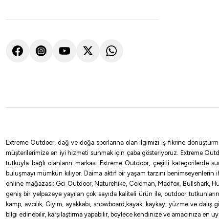
Extreme Outdoor, dağ ve doğa sporlarına olan ilgimizi iş fikrine dönüştürm
müşterilerimize en iyi hizmeti sunmak için çaba gösteriyoruz. Extreme Outd
tutkuyla bağlı olanların markası Extreme Outdoor, çeşitli kategorilerde 
buluşmayı mümkün kılıyor. Daima aktif bir yaşam tarzını benimseyenlerin 
online mağazası; Gci Outdoor, Naturehike, Coleman, Madfox, Bullshark, Hus
geniş bir yelpazeye yayılan çok sayıda kaliteli ürün ile, outdoor tutkunlar
kamp, avcılık, Giyim, ayakkabı, snowboard,kayak, kaykay, yüzme ve dalış gibi 
bilgi edinebilir, karşılaştırma yapabilir, böylece kendinize ve amacınıza en 