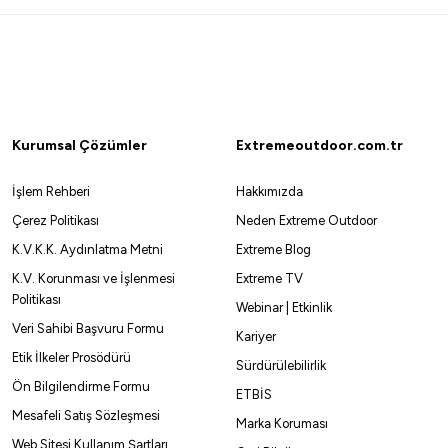
Yeni
Yeni
Fujin
Fuji
0 Olta Makinesi
Fujin Crow 5000 Olta Makinesi
Fuj
1.995,00
₺
1.
Kurumsal Çözümler
Extremeoutdoor.com.tr
 1.942,75 ₺
Havale ile 1.895,25 ₺
İşlem Rehberi
Hakkımızda
Çerez Politikası
Neden Extreme Outdoor
%10
%10
K.V.K.K. Aydınlatma Metni
Extreme Blog
K.V. Korunması ve İşlenmesi
Extreme TV
Ryuji
Politikası
Webinar | Etkinlik
B Olta Makinesi
Ryuji Ares X 5000M 5+1BB Olta Makinesi
Veri Sahibi Başvuru Formu
Kariyer
Etik İlkeler Prosödürü
2.053,75
₺
2.281,94
₺
Sürdürülebilirlik
Ön Bilgilendirme Formu
ETBİS
1,83 ₺
Havale ile 1.951,06 ₺
Mesafeli Satış Sözleşmesi
Marka Koruması
Web Sitesi Kullanım Şartları