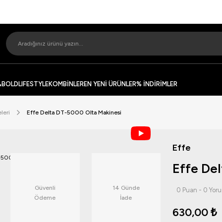
&BOLD
LIFESTYLE
KOMBİNLER
EN YENİ ÜRÜNLER
% İNDİRİMLER
leri
Effe Delta DT-5000 Olta Makinesi
Effe
Effe De
Güvenli
14 Günde
0 Puan - 0 Yor
Ödeme
İade
630,00 ₺