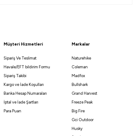
Yeni
n
in Crow 4000 Olta Makinesi
950,00
₺
Müşteri Hizmetleri
Markalar
Havale ile 1.852,50 ₺
Sipariş Ve Teslimat
Naturehike
Havale/EFT bildirim Formu
Coleman
Sipariş Takibi
Madfox
Kargo ve İade Koşulları
Bullshark
Banka Hesap Numaraları
Grand Harvest
İptal ve İade Şartları
Freeze Peak
Para Puan
Big Fire
Gci Outdoor
Husky