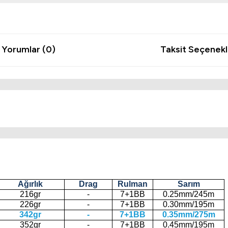
Yorumlar (0)
Taksit Seçenekl
Ağırlık
Drag
Rulman
Sarım
216gr
-
7+1BB
0.25mm/245m
226gr
-
7+1BB
0.30mm/195m
342gr
-
7+1BB
0.35mm/275m
352gr
-
7+1BB
0.45mm/195m