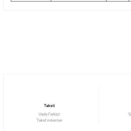
%10
Okuma
Daiwa
Okuma Wave Power WP-3000A1 Olta Makinesi
Daiwa Ball
961,92
₺
21.944,1
1.068,80
₺
Taksit
Havale ile 913,82 ₺
Vade Farksız
1
Taksit imkanları