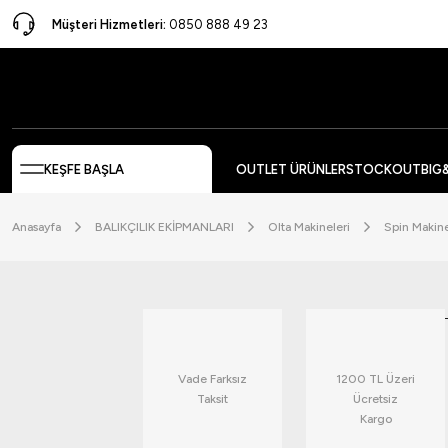
Müşteri Hizmetleri:
0850 888 49 23
KEŞFE BAŞLA
OUTLET ÜRÜNLER
STOCKOUT
BIG
Anasayfa
BALIKÇILIK EKİPMANLARI
Olta Makineleri
Spin Makine
Vade Farksız
1200 TL Üzeri
Taksit
Ücretsiz
Kargo