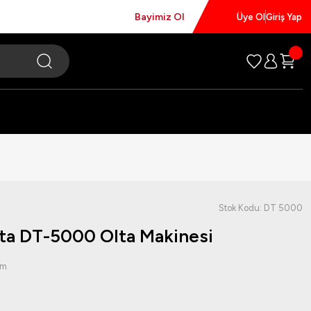
Bayimiz Ol
Üye Ol
Giriş Yap
Stok Kodu: DT 5000
lta DT-5000 Olta Makinesi
um