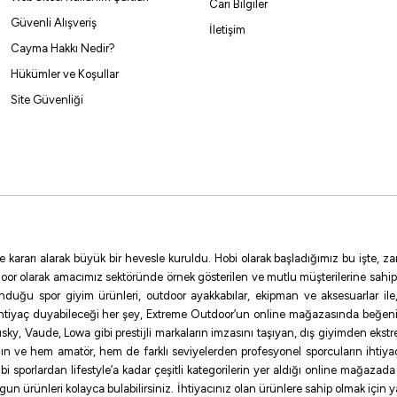
Cari Bilgiler
Güvenli Alışveriş
İletişim
Cayma Hakkı Nedir?
Hükümler ve Koşullar
Site Güvenliği
e kararı alarak büyük bir hevesle kuruldu. Hobi olarak başladığımız bu işte,
oor olarak amacımız sektöründe örnek gösterilen ve mutlu müşterilerine sahip
sunduğu spor giyim ürünleri, outdoor ayakkabılar, ekipman ve aksesuarlar i
ihtiyaç duyabileceği her şey, Extreme Outdoor’un online mağazasında beğen
ky, Vaude, Lowa gibi prestijli markaların imzasını taşıyan, dış giyimden ekst
ının ve hem amatör, hem de farklı seviyelerden profesyonel sporcuların ihtiyaç
sporlardan lifestyle’a kadar çeşitli kategorilerin yer aldığı online mağazada ilg
uygun ürünleri kolayca bulabilirsiniz. İhtiyacınız olan ürünlere sahip olmak için