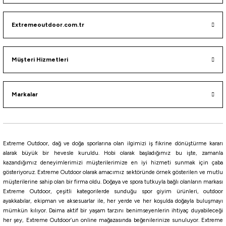
Maruto
Extremeoutdoor.com.tr
Maruto 9777 BN Fukase Olta İğnesi
143,10
₺
Müşteri Hizmetleri
159,00
₺
Havale ile 135,95 ₺
Markalar
Black Nickel
NO:14
NO:15
NO:16
NO:17
%10
Extreme Outdoor, dağ ve doğa sporlarına olan ilgimizi iş fikrine dönüştürme kararı
Maruto
alarak büyük bir hevesle kuruldu. Hobi olarak başladığımız bu işte, zamanla
kazandığımız deneyimlerimizi müşterilerimize en iyi hizmeti sunmak için çaba
Maruto 9944NS Urashima Kentsuki Olta İğnesi
gösteriyoruz. Extreme Outdoor olarak amacımız sektöründe örnek gösterilen ve mutlu
müşterilerine sahip olan bir firma oldu. Doğaya ve spora tutkuyla bağlı olanların markası
Extreme Outdoor, çeşitli kategorilerde sunduğu spor giyim ürünleri, outdoor
143,10
₺
ayakkabılar, ekipman ve aksesuarlar ile, her yerde ve her koşulda doğayla buluşmayı
159,00
₺
mümkün kılıyor. Daima aktif bir yaşam tarzını benimseyenlerin ihtiyaç duyabileceği
her şey, Extreme Outdoor’un online mağazasında beğenilerinize sunuluyor. Extreme
Havale ile 135,95 ₺