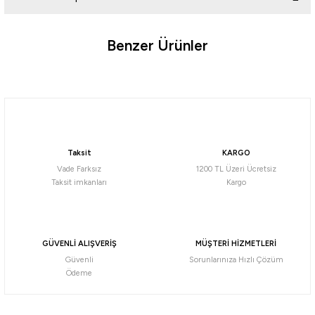
Yorum Yaz
Benzer Ürünler
Ürün hakkında henüz soru sorulmamış.
%10
Soru Sor
Mustad
Mustad Mosquito 10549NP-BN Olta İğnesi
Taksit
KARGO
105,84
₺
Vade Farksız
1200 TL Üzeri Ücretsiz
117,60
₺
Taksit imkanları
Kargo
Havale ile 100,55 ₺
NO:1/0
NO:2/0
NO:3/0
NO:1
NO:2
%10
GÜVENLİ ALIŞVERİŞ
MÜŞTERİ HİZMETLERİ
Güvenli
Sorunlarınıza Hızlı Çözüm
Maruto
Ödeme
Maruto DS4340 Reversed Ringed Olta İğnesi