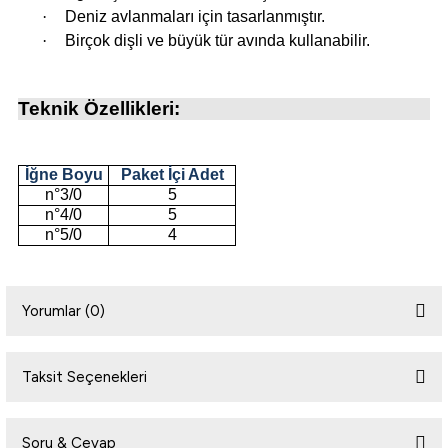
·
Deniz avlanmaları için tasarlanmıştır.
·
Birçok dişli ve büyük tür avında kullanabilir.
i
Teknik Özellikleri:
İğne Boyu
Paket İçi Adet
n°3/0
5
n°4/0
5
n°5/0
4
Yorumlar (0)
Taksit Seçenekleri
Bu ürüne ilk yorumu siz yapın!
Soru & Cevap