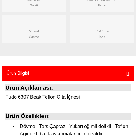
atma
olt
nerleri
lbisesi
Taksit
Kargo
Ekipmanları
me · Ekipman
Güvenli
14 Günde
Sırt Çantası
Kılıfları
Ödeme
İade
rler
 · Woodland
et Malzemeleri
taları
Ürün Bilgisi
ucu Minder)
Ürün Açıklaması:
Ekipmanları
ik
Fudo 6307 Beak Teflon Olta İğnesi
 Aksesuarları
Ürün Özellikleri:
atta Kalma Ürünleri
·
Dövme - Ters Çapraz - Yukarı eğimli delikli - Teflon
·
Ağır dişli balık avlanmaları için idealdir.