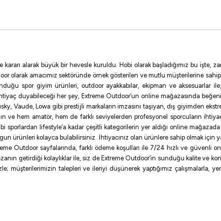
ickel
NO:2/0
NO:5
NO:1.5
NO:2
NO:3
NO:4
NO:9
NO:12
e kararı alarak büyük bir hevesle kuruldu. Hobi olarak başladığımız bu işte,
oor olarak amacımız sektöründe örnek gösterilen ve mutlu müşterilerine sahip
sunduğu spor giyim ürünleri, outdoor ayakkabılar, ekipman ve aksesuarlar i
ihtiyaç duyabileceği her şey, Extreme Outdoor’un online mağazasında beğen
ky, Vaude, Lowa gibi prestijli markaların imzasını taşıyan, dış giyimden ekst
ının ve hem amatör, hem de farklı seviyelerden profesyonel sporcuların ihtiyaç
sporlardan lifestyle’a kadar çeşitli kategorilerin yer aldığı online mağazada ilg
uygun ürünleri kolayca bulabilirsiniz. İhtiyacınız olan ürünlere sahip olmak için
me Outdoor sayfalarında, farklı ödeme koşulları ile 7/24 hızlı ve güvenli onlin
zanın getirdiği kolaylıklar ile, siz de Extreme Outdoor’in sunduğu kalite ve konf
e; müşterilerimizin talepleri ve ileriyi düşünerek yaptığımız çalışmalarla, y