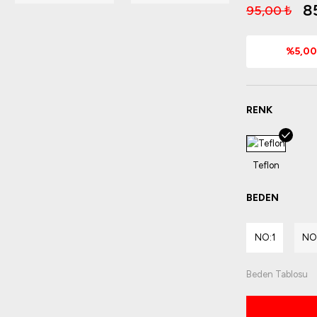
8
95,00 ₺
%5,00 
RENK
BEDEN
NO:1
NO
Beden Tablosu