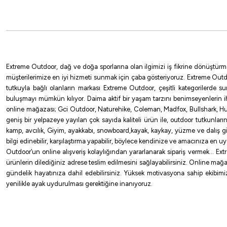
Black N
NO:1
NO:6
NO:7
NO:8
NO:1/0
NO:10
NO:11
NO:13
Extreme Outdoor, dağ ve doğa sporlarına olan ilgimizi iş fikrine dönüştürm
müşterilerimize en iyi hizmeti sunmak için çaba gösteriyoruz. Extreme Outd
%10
tutkuyla bağlı olanların markası Extreme Outdoor, çeşitli kategorilerde 
buluşmayı mümkün kılıyor. Daima aktif bir yaşam tarzını benimseyenlerin 
Fudo
online mağazası; Gci Outdoor, Naturehike, Coleman, Madfox, Bullshark, Hus
Fudo CHNR-BN Chinu W/RING Olta İğnesi
geniş bir yelpazeye yayılan çok sayıda kaliteli ürün ile, outdoor tutkunlar
kamp, avcılık, Giyim, ayakkabı, snowboard,kayak, kaykay, yüzme ve dalış gibi 
85,50
₺
95,00
₺
bilgi edinebilir, karşılaştırma yapabilir, böylece kendinize ve amacınıza en 
Outdoor’un online alışveriş kolaylığından yararlanarak sipariş vermek… Extre
Havale ile 81,23 ₺
ürünlerin dilediğiniz adrese teslim edilmesini sağlayabilirsiniz. Online mağa
gündelik hayatınıza dahil edebilirsiniz. Yüksek motivasyona sahip ekibimizl
yenilikle ayak uydurulması gerektiğine inanıyoruz.
Black Nickel
NO:1/0
NO:2
NO:3
NO:1.5