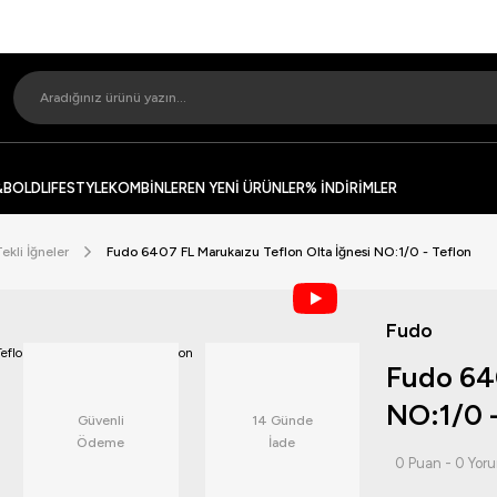
&BOLD
LIFESTYLE
KOMBİNLER
EN YENİ ÜRÜNLER
% İNDİRİMLER
Tekli İğneler
Fudo 6407 FL Marukaızu Teflon Olta İğnesi NO:1/0 - Teflon
Fudo
Fudo 640
NO:1/0 -
Güvenli
14 Günde
Ödeme
İade
0 Puan - 0 Yor