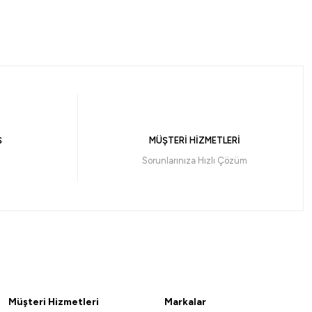
%10
%10
Maruto
Doutsuki Olta İğnesi
Maruto 9777 BN Fukase Olta İğnesi
143,10
₺
159,00
₺
Ş
MÜŞTERİ HİZMETLERİ
135,95 ₺
Havale ile 135,95 ₺
Sorunlarınıza Hızlı Çözüm
Nickel
Black Nickel
5
NO:16
NO:17
NO:14
NO:15
NO:16
NO:17
%10
Müşteri Hizmetleri
Markalar