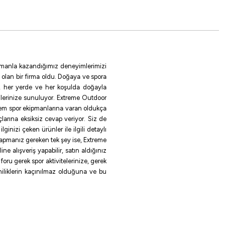
Black Nickel
NO:10
NO:3
NO:4
NO:5
NO:6
NO:8
NO:2
 zamanla kazandığımız deneyimlerimizi
 olan bir firma oldu. Doğaya ve spora
le, her yerde ve her koşulda doğayla
ilerinize sunuluyor. Extreme Outdoor
rem spor ekipmanlarına varan oldukça
larına eksiksiz cevap veriyor. Siz de
inizi çeken ürünler ile ilgili detaylı
 yapmanız gereken tek şey ise, Extreme
e alışveriş yapabilir, satın aldığınız
oru gerek spor aktivitelerinize, gerek
eniliklerin kaçınılmaz olduğuna ve bu