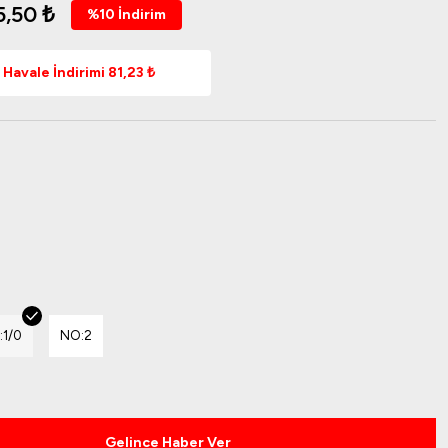
5,50 ₺
%10 İndirim
Havale İndirimi 81,23 ₺
:1/0
NO:2
Gelince Haber Ver