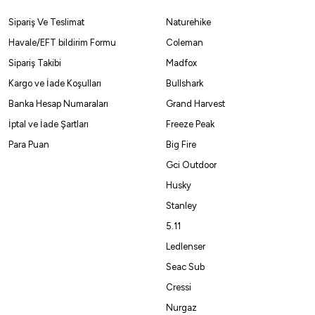
ack Nikel Olta İğnesi
Sipariş Ve Teslimat
Naturehike
Havale/EFT bildirim Formu
Coleman
Sipariş Takibi
Madfox
81,23 ₺
Kargo ve İade Koşulları
Bullshark
Banka Hesap Numaraları
Grand Harvest
ckel
İptal ve İade Şartları
Freeze Peak
Para Puan
Big Fire
NO:2
NO:3
NO:2/0
Gci Outdoor
Husky
%10
Stanley
Fudo
5.11
Fudo CHTS-BN Chinu Two Sliced Olta İğnesi
Ledlenser
Seac Sub
81,00
₺
90,00
₺
Cressi
Havale ile 76,95 ₺
Nurgaz