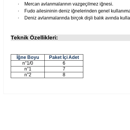
·
Mercan avlanmalarının vazgeçilmez iğnesi.
·
Fudo ailesininin deniz iğnelerinden genel kullanıma
·
Deniz avlanmalarında birçok dişli balık avında kullan
Teknik Özellikleri:
İğne Boyu
Paket İçi Adet
n°1/0
6
n°1
7
n°2
8