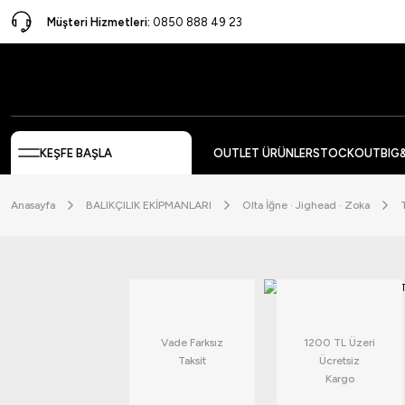
Müşteri Hizmetleri:
0850 888 49 23
KEŞFE BAŞLA
OUTLET ÜRÜNLER
STOCKOUT
BIG
Anasayfa
BALIKÇILIK EKİPMANLARI
Olta İğne · Jighead · Zoka
Vade Farksız
1200 TL Üzeri
Taksit
Ücretsiz
Kargo