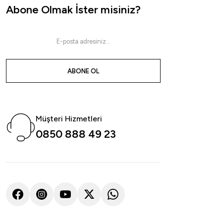
Maruto 9944NS Urashima Kentsuki Olta İğnesi
Marut
Abone Olmak İster misiniz?
143,10
₺
143
159,00
₺
Havale ile 135,95 ₺
ABONE OL
Black Nickel
NO:1
NO:1/0
NO:2
NO:2/0
NO:3
NO:4
NO:
Müşteri Hizmetleri
0850 888 49 23
Fudo
Fudo 1001 Chınu Black Nikel Olta İğnesi
85,50
₺
95,00
₺
Havale ile