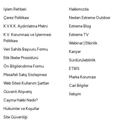
o BN Siyah Nikel Olta İğnesi
Fudo 4101 FKSE-BN Fukase Bl
İşlem Rehberi
Hakkımızda
,10
₺
85,50
₺
159,00
₺
95,00
₺
Çerez Politikası
Neden Extreme Outdoor
K.V.K.K. Aydınlatma Metni
Extreme Blog
Havale ile 135,95 ₺
Havale ile 
K.V. Korunması ve İşlenmesi
Extreme TV
Politikası
Webinar | Etkinlik
SİYAH NİKEL
Black Ni
Veri Sahibi Başvuru Formu
Kariyer
Etik İlkeler Prosödürü
Sürdürülebilirlik
4
NO:6
NO:1
NO:2
NO:5
NO:1
NO:1/0
NO:3/0
Ön Bilgilendirme Formu
ETBİS
Mesafeli Satış Sözleşmesi
Marka Koruması
%10
Web Sitesi Kullanım Şartları
Cari Bilgiler
Güvenli Alışveriş
İletişim
Cayma Hakkı Nedir?
Hükümler ve Koşullar
Site Güvenliği
 81,23 ₺