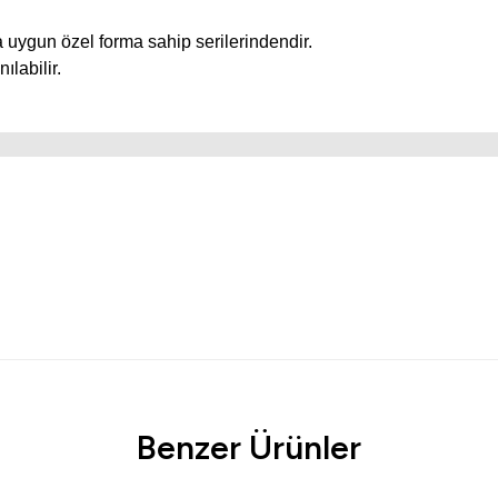
 uygun özel forma sahip serilerindendir.
ılabilir.
Ürün hakkında henüz soru sorulmamış.
Bu ürüne ilk yorumu siz yapın!
Benzer Ürünler