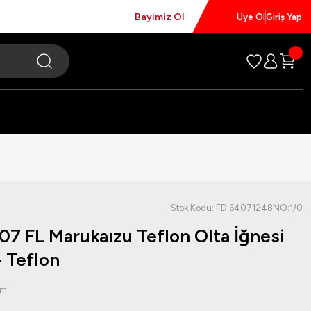
Bayimiz Ol
Üye Ol
Giriş Yap
Stok Kodu: FD 64071248NO:1/0
7 FL Marukaızu Teflon Olta İğnesi
 Teflon
um