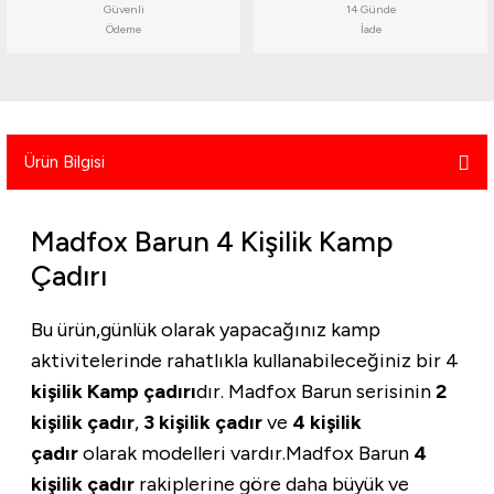
Güvenli
14 Günde
atma
olt
nerleri
lbisesi
Ödeme
İade
Ekipmanları
me · Ekipman
Sırt Çantası
Kılıfları
Ürün Bilgisi
rler
 · Woodland
Madfox Barun 4 Kişilik Kamp
et Malzemeleri
taları
Çadırı
ucu Minder)
Bu ürün,günlük olarak yapacağınız kamp
Ekipmanları
ik
aktivitelerinde rahatlıkla kullanabileceğiniz bir 4
kişilik
Kamp çadırı
dır. Madfox Barun serisinin
2
 Aksesuarları
kişilik çadır
,
3 kişilik çadır
ve
4 kişilik
çadır
olarak modelleri vardır.Madfox Barun
4
atta Kalma Ürünleri
kişilik çadır
rakiplerine göre daha büyük ve