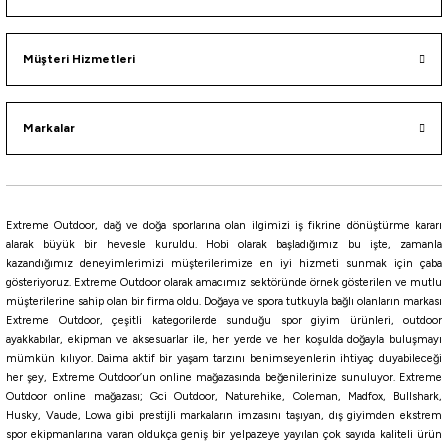
Müşteri Hizmetleri
4.590,95
₺
Havale ile 4.361,41 ₺
Markalar
Tükendi
Tükendi
High Peak
Hannah
High Peak Kiruna 4 Kişilik Kamp Çadırı
Hannah Harbor 4 Kişilik 3 Mevsim Çadır
Extreme Outdoor, dağ ve doğa sporlarına olan ilgimizi iş fikrine dönüştürme kararı
alarak büyük bir hevesle kuruldu. Hobi olarak başladığımız bu işte, zamanla
3.262,50
₺
kazandığımız deneyimlerimizi müşterilerimize en iyi hizmeti sunmak için çaba
5.278,90
₺
3.625,00
₺
gösteriyoruz. Extreme Outdoor olarak amacımız sektöründe örnek gösterilen ve mutlu
müşterilerine sahip olan bir firma oldu. Doğaya ve spora tutkuyla bağlı olanların markası
Havale ile 3.099,37 ₺
Havale ile 5.014,95 ₺
Extreme Outdoor, çeşitli kategorilerde sunduğu spor giyim ürünleri, outdoor
ayakkabılar, ekipman ve aksesuarlar ile, her yerde ve her koşulda doğayla buluşmayı
Tükendi
Tükendi
mümkün kılıyor. Daima aktif bir yaşam tarzını benimseyenlerin ihtiyaç duyabileceği
Hannah
Loap
her şey, Extreme Outdoor’un online mağazasında beğenilerinize sunuluyor. Extreme
Hannah Tycoon 4 Kişilik Comfort Çadır
Loap Hiker 4 Kişilik Kamp Çadırı
Outdoor online mağazası; Gci Outdoor, Naturehike, Coleman, Madfox, Bullshark,
Husky, Vaude, Lowa gibi prestijli markaların imzasını taşıyan, dış giyimden ekstrem
spor ekipmanlarına varan oldukça geniş bir yelpazeye yayılan çok sayıda kaliteli ürün