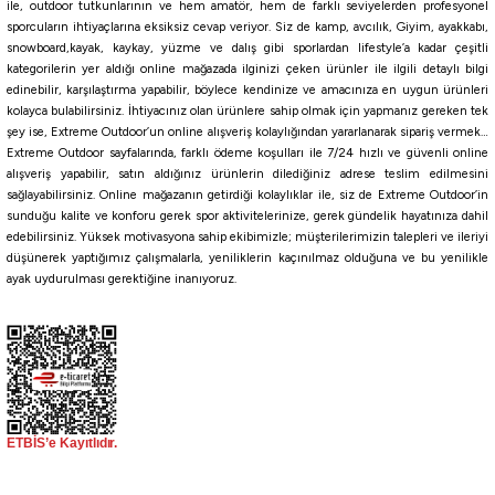
ile, outdoor tutkunlarının ve hem amatör, hem de farklı seviyelerden profesyonel
7.368,90
₺
3.869,00
₺
sporcuların ihtiyaçlarına eksiksiz cevap veriyor. Siz de kamp, avcılık, Giyim, ayakkabı,
snowboard,kayak, kaykay, yüzme ve dalış gibi sporlardan lifestyle’a kadar çeşitli
Havale ile 7.000,46 ₺
Havale ile 3.675,55 ₺
kategorilerin yer aldığı online mağazada ilginizi çeken ürünler ile ilgili detaylı bilgi
edinebilir, karşılaştırma yapabilir, böylece kendinize ve amacınıza en uygun ürünleri
kolayca bulabilirsiniz. İhtiyacınız olan ürünlere sahip olmak için yapmanız gereken tek
şey ise, Extreme Outdoor’un online alışveriş kolaylığından yararlanarak sipariş vermek…
Extreme Outdoor sayfalarında, farklı ödeme koşulları ile 7/24 hızlı ve güvenli online
alışveriş yapabilir, satın aldığınız ürünlerin dilediğiniz adrese teslim edilmesini
sağlayabilirsiniz. Online mağazanın getirdiği kolaylıklar ile, siz de Extreme Outdoor’in
sunduğu kalite ve konforu gerek spor aktivitelerinize, gerek gündelik hayatınıza dahil
edebilirsiniz. Yüksek motivasyona sahip ekibimizle; müşterilerimizin talepleri ve ileriyi
düşünerek yaptığımız çalışmalarla, yeniliklerin kaçınılmaz olduğuna ve bu yenilikle
ayak uydurulması gerektiğine inanıyoruz.