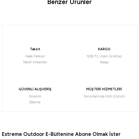
Benzer Ürünler
Ürün hakkında henüz soru sorulmamış.
Tükendi
Soru Sor
Husky
Husky
Husky Bizon 4 Kişilik Çadır
Husky Boyard Plus Yeşil 4 Kişilik Çadır
Taksit
KARGO
13.845,97
₺
10.335,94
₺
Vade Farksız
1200 TL Üzeri Ücretsiz
Taksit imkanları
Kargo
Havale ile 13.153,67 ₺
Havale ile 9.819,14 ₺
Tükendi
TentHouse
GÜVENLİ ALIŞVERİŞ
MÜŞTERİ HİZMETLERİ
Tenthouse Fun 4 Kişilik Yüksek Çadır [ 145+150+145 ]*225*200cm
Güvenli
Sorunlarınıza Hızlı Çözüm
Ödeme
10.642,12
₺
Havale ile 10.110,01 ₺
Extreme Outdoor E-Bültenine Abone Olmak İster