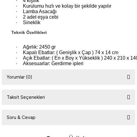
·
4 kişilik
·
Kurulumu hızlı ve kolay bir şekilde yapılır
·
Lamba Asacağı
·
2 adet eşya cebi
·
Sineklik
Teknik Özellikleri
·
Ağırlık: 2450 gr
·
Kapalı Ebatlar: ( Genişlik x Çap ) 74 x 14 cm
·
Açık Ebatlar: ( En x Boy x Yükseklik ) 240 x 210 x 1
·
Aksesuarlar: Gerdirme ipleri
Yorumlar (0)
Taksit Seçenekleri
Bu ürüne ilk yorumu siz yapın!
Soru & Cevap
Yorum Yaz