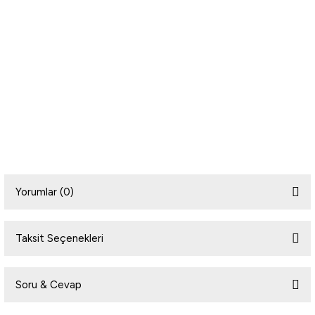
Yorumlar (0)
Taksit Seçenekleri
Bu ürüne ilk yorumu siz yapın!
Soru & Cevap
Yorum Yaz