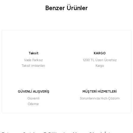
Benzer Ürünler
Ürün hakkında henüz soru sorulmamış.
%5
Yeni
Soru Sor
Madfox
Madfox Grillmate Portatif Katlanır BBQ Mangal
Taksit
KARGO
3.700,25
₺
Vade Farksız
1200 TL Üzeri Ücretsiz
3.895,00
₺
Taksit imkanları
Kargo
Havale ile 3.515,24 ₺
Tükendi
Naturehike
GÜVENLİ ALIŞVERİŞ
MÜŞTERİ HİZMETLERİ
Naturehike IGT Multifunctional Travel Barbecue + Katlanabilir Masalı
Güvenli
Sorunlarınıza Hızlı Çözüm
Ödeme
8.260,25
₺
8.695,00
₺
Havale ile 7.847,24 ₺