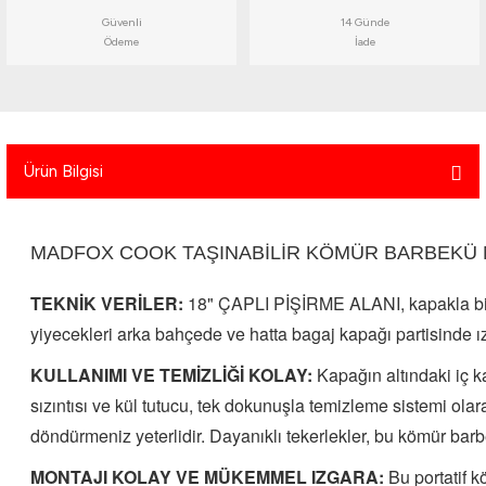
atma
olt
nerleri
lbisesi
Güvenli
14 Günde
Ödeme
İade
Ekipmanları
me · Ekipman
Sırt Çantası
Kılıfları
Ürün Bilgisi
rler
 · Woodland
et Malzemeleri
taları
MADFOX COOK TAŞINABİLİR KÖMÜR BARBEKÜ
ucu Minder)
TEKNİK VERİLER:
18" ÇAPLI PİŞİRME ALANI, kapakla birli
yiyecekleri arka bahçede ve hatta bagaj kapağı partisinde ı
Ekipmanları
ik
KULLANIMI VE TEMİZLİĞİ KOLAY:
Kapağın altındaki iç k
 Aksesuarları
sızıntısı ve kül tutucu, tek dokunuşla temizleme sistemi olar
döndürmeniz yeterlidir.
Dayanıklı tekerlekler, bu kömür barb
atta Kalma Ürünleri
MONTAJI KOLAY VE MÜKEMMEL IZGARA:
Bu portatif k