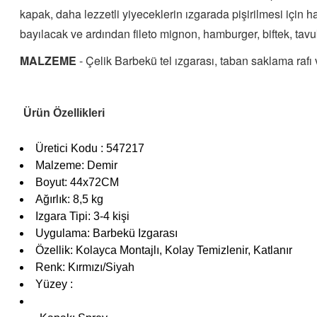
kapak, daha lezzetli yiyeceklerin ızgarada pişirilmesi için 
bayılacak ve ardından fileto mignon, hamburger, biftek, tav
i
MALZEME
- Çelik Barbekü tel ızgarası, taban saklama raf
Ürün Özellikleri
Üretici Kodu : 547217
Malzeme: Demir
Boyut: 44x72CM
Ağırlık: 8,5 kg
Izgara Tipi: 3-4 kişi
Uygulama: Barbekü Izgarası
Özellik: Kolayca Montajlı, Kolay Temizlenir, Katlanır
Renk: Kırmızı/Siyah
Yüzey :