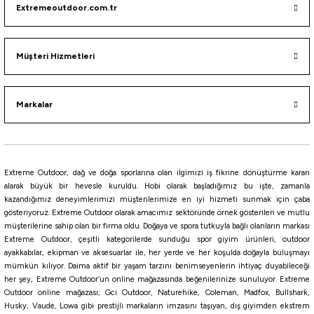
Extremeoutdoor.com.tr
Naturehike Grill Barbecue + Karlanabilir Masalı
3.415,25
₺
Müşteri Hizmetleri
3.595,00
₺
Havale ile 3.244,49 ₺
Markalar
Tükendi
Tükendi
Naturehike
Nurgaz
Naturehike Multi-Surface Vertical BBQ Grill
Nurgaz Meriç Şömine Barbekü
Extreme Outdoor, dağ ve doğa sporlarına olan ilgimizi iş fikrine dönüştürme kararı
alarak büyük bir hevesle kuruldu. Hobi olarak başladığımız bu işte, zamanla
5.362,75
₺
kazandığımız deneyimlerimizi müşterilerimize en iyi hizmeti sunmak için çaba
4.150,00
₺
5.645,00
₺
gösteriyoruz. Extreme Outdoor olarak amacımız sektöründe örnek gösterilen ve mutlu
müşterilerine sahip olan bir firma oldu. Doğaya ve spora tutkuyla bağlı olanların markası
Havale ile 5.094,61 ₺
Havale ile 3.942,50 ₺
Extreme Outdoor, çeşitli kategorilerde sunduğu spor giyim ürünleri, outdoor
ayakkabılar, ekipman ve aksesuarlar ile, her yerde ve her koşulda doğayla buluşmayı
mümkün kılıyor. Daima aktif bir yaşam tarzını benimseyenlerin ihtiyaç duyabileceği
her şey, Extreme Outdoor’un online mağazasında beğenilerinize sunuluyor. Extreme
Outdoor online mağazası; Gci Outdoor, Naturehike, Coleman, Madfox, Bullshark,
Husky, Vaude, Lowa gibi prestijli markaların imzasını taşıyan, dış giyimden ekstrem