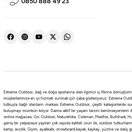
0850 888 49 23
Extreme Outdoor, dağ ve doğa sporlarına olan ilgimizi iş fikrine dönüştürm
müşterilerimize en iyi hizmeti sunmak için çaba gösteriyoruz. Extreme Outd
tutkuyla bağlı olanların markası Extreme Outdoor, çeşitli kategorilerde 
buluşmayı mümkün kılıyor. Daima aktif bir yaşam tarzını benimseyenlerin 
online mağazası; Gci Outdoor, Naturehike, Coleman, Madfox, Bullshark, Hus
geniş bir yelpazeye yayılan çok sayıda kaliteli ürün ile, outdoor tutkunlar
kamp, avcılık, Giyim, ayakkabı, snowboard,kayak, kaykay, yüzme ve dalış gibi 