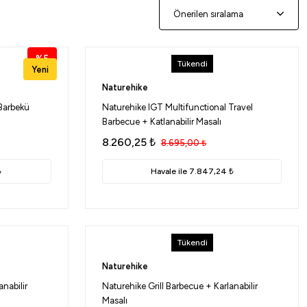
%5
Tükendi
Yeni
Naturehike
Barbekü
Naturehike IGT Multifunctional Travel
Barbecue + Katlanabilir Masalı
8.260,25
₺
8.695,00
₺
₺
Havale ile 7.847,24 ₺
Tükendi
Naturehike
anabilir
Naturehike Grill Barbecue + Karlanabilir
Masalı