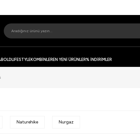
&BOLD
LIFESTYLE
KOMBİNLER
EN YENİ ÜRÜNLER
% İNDİRİMLER
ü
Naturehike
Nurgaz