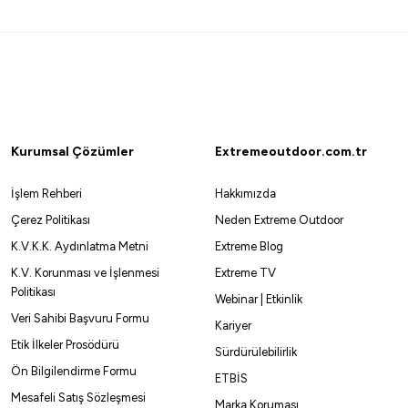
Kurumsal Çözümler
Extremeoutdoor.com.tr
İşlem Rehberi
Hakkımızda
Çerez Politikası
Neden Extreme Outdoor
K.V.K.K. Aydınlatma Metni
Extreme Blog
K.V. Korunması ve İşlenmesi
Extreme TV
Politikası
Webinar | Etkinlik
Veri Sahibi Başvuru Formu
Kariyer
Etik İlkeler Prosödürü
Sürdürülebilirlik
Ön Bilgilendirme Formu
ETBİS
Mesafeli Satış Sözleşmesi
Marka Koruması