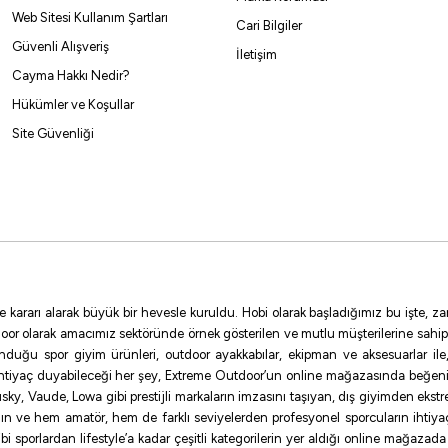
Web Sitesi Kullanım Şartları
Cari Bilgiler
Güvenli Alışveriş
İletişim
Cayma Hakkı Nedir?
Hükümler ve Koşullar
Site Güvenliği
e kararı alarak büyük bir hevesle kuruldu. Hobi olarak başladığımız bu işte,
oor olarak amacımız sektöründe örnek gösterilen ve mutlu müşterilerine sahip
sunduğu spor giyim ürünleri, outdoor ayakkabılar, ekipman ve aksesuarlar i
ihtiyaç duyabileceği her şey, Extreme Outdoor’un online mağazasında beğen
ky, Vaude, Lowa gibi prestijli markaların imzasını taşıyan, dış giyimden ekst
ının ve hem amatör, hem de farklı seviyelerden profesyonel sporcuların ihtiyaç
sporlardan lifestyle’a kadar çeşitli kategorilerin yer aldığı online mağazada ilg