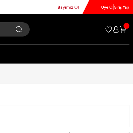
Bayimiz Ol
Üye Ol
Giriş Yap