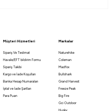
Müşteri Hizmetleri
Markalar
Sipariş Ve Teslimat
Naturehike
Havale/EFT bildirim Formu
Coleman
Sipariş Takibi
Madfox
Kargo ve İade Koşulları
Bullshark
Banka Hesap Numaraları
Grand Harvest
İptal ve İade Şartları
Freeze Peak
Para Puan
Big Fire
Gci Outdoor
Husky