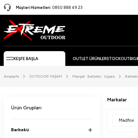
Müşteri Hizmetleri:
0850 888 49 23
KEŞFE BAŞLA
OUTLET ÜRÜNLER
STOCKOUT
BIG
Anasayfa
OUTDOOR YAŞAM
Mangal · Barbekü · Izgara
Barbek
Markalar
Ürün Grupları
Madfox
Barbekü