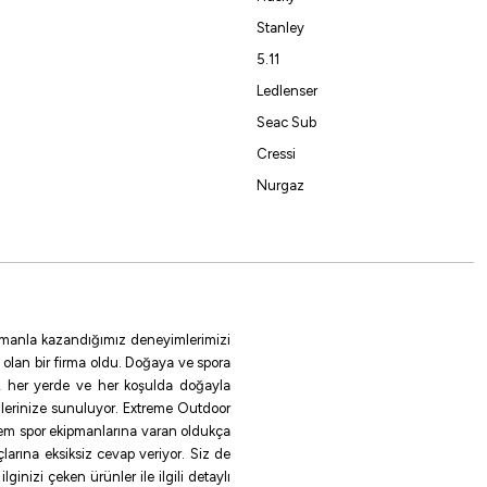
Stanley
5.11
Ledlenser
Seac Sub
Cressi
Nurgaz
 zamanla kazandığımız deneyimlerimizi
 olan bir firma oldu. Doğaya ve spora
le, her yerde ve her koşulda doğayla
ilerinize sunuluyor. Extreme Outdoor
rem spor ekipmanlarına varan oldukça
larına eksiksiz cevap veriyor. Siz de
inizi çeken ürünler ile ilgili detaylı