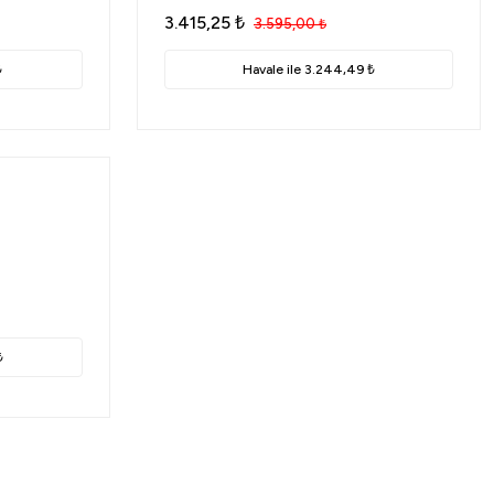
3.415,25
₺
3.595,00
₺
₺
Havale ile 3.244,49 ₺
₺