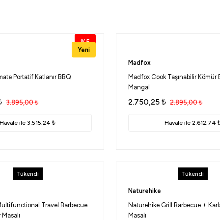
%5
Yeni
Madfox
mate Portatif Katlanır BBQ
Madfox Cook Taşınabilir Kömür 
Mangal
₺
2.750,25
₺
3.895,00
₺
2.895,00
₺
Havale ile 3.515,24 ₺
Havale ile 2.612,74 
Tükendi
Tükendi
Naturehike
ultifunctional Travel Barbecue
Naturehike Grill Barbecue + Karl
r Masalı
Masalı