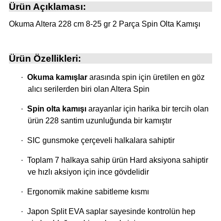
Ürün Açıklaması:
atma
olt
nerleri
lbisesi
Okuma Altera 228 cm 8-25 gr 2 Parça Spin Olta Kamışı
Ekipmanları
me · Ekipman
Sırt Çantası
Kılıfları
Ürün Özellikleri:
·
Okuma kamışlar
arasında spin için üretilen en göz
rler
 · Woodland
alıcı serilerden biri olan Altera Spin
et Malzemeleri
taları
·
Spin olta kamışı
arayanlar için harika bir tercih olan
ürün 228 santim uzunluğunda bir kamıştır
ucu Minder)
·
SIC gunsmoke çerçeveli halkalara sahiptir
Ekipmanları
ik
·
Toplam 7 halkaya sahip ürün Hard aksiyona sahiptir
ve hızlı aksiyon için ince gövdelidir
 Aksesuarları
·
Ergonomik makine sabitleme kısmı
atta Kalma Ürünleri
·
Japon Split EVA saplar sayesinde kontrolün hep