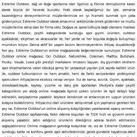
Extreme Outdoor, dağ ve doğa sporlarına olan ilgimizi iş fikrine dönüştürme kararı
alarak büyük bir hevesle kuruldu. Hobi olarak başladığımız bu işte, zamanla
kazandığımız deneyimlerimizi müşterilerimize en iyi hizmeti sunmak için çaba
23.894,06
₺
gösteriyoruz. Extreme Outdoor olarak amacımız sektöründe örnek gösterilen ve mutlu
müşterilerine sahip olan bir firma oldu. Doğaya ve spora tutkuyla bağlı olanların markası
Havale ile 22.699,36 ₺
Extreme Outdoor, çeşitli kategorilerde sunduğu spor giyim ürünleri, outdoor
ayakkabılar, ekipman ve aksesuarlar ile, her yerde ve her koşulda doğayla buluşmayı
mümkün kılıyor. Daima aktif bir yaşam tarzını benimseyenlerin ihtiyaç duyabileceği
Daiwa
her şey, Extreme Outdoor’un online mağazasında beğenilerinize sunuluyor. Extreme
Daiwa Exceler 244cm 14-42gr 2 Parça Spin Kamışı
Outdoor online mağazası; Gci Outdoor, Naturehike, Coleman, Madfox, Bullshark,
Husky, Vaude, Lowa gibi prestijli markaların imzasını taşıyan, dış giyimden ekstrem
spor ekipmanlarına varan oldukça geniş bir yelpazeye yayılan çok sayıda kaliteli ürün
ile, outdoor tutkunlarının ve hem amatör, hem de farklı seviyelerden profesyonel
8.329,23
₺
sporcuların ihtiyaçlarına eksiksiz cevap veriyor. Siz de kamp, avcılık, Giyim, ayakkabı,
snowboard,kayak, kaykay, yüzme ve dalış gibi sporlardan lifestyle’a kadar çeşitli
Havale ile 7.912,77 ₺
kategorilerin yer aldığı online mağazada ilginizi çeken ürünler ile ilgili detaylı bilgi
edinebilir, karşılaştırma yapabilir, böylece kendinize ve amacınıza en uygun ürünleri
kolayca bulabilirsiniz. İhtiyacınız olan ürünlere sahip olmak için yapmanız gereken tek
şey ise, Extreme Outdoor’un online alışveriş kolaylığından yararlanarak sipariş vermek…
Shimano
Extreme Outdoor sayfalarında, farklı ödeme koşulları ile 7/24 hızlı ve güvenli online
Shimano Sienna Spinning EVA 269cm 10-35gr 2 Parça Olta Kamışı
alışveriş yapabilir, satın aldığınız ürünlerin dilediğiniz adrese teslim edilmesini
sağlayabilirsiniz. Online mağazanın getirdiği kolaylıklar ile, siz de Extreme Outdoor’in
sunduğu kalite ve konforu gerek spor aktivitelerinize, gerek gündelik hayatınıza dahil