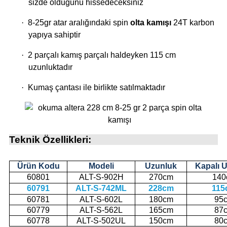
sizde olduğunu hissedeceksiniz
·
8-25gr atar aralığındaki spin
olta kamışı
24T karbon
i
yapıya sahiptir
·
2 parçalı kamış parçalı haldeyken 115 cm
uzunluktadır
·
Kumaş çantası ile birlikte satılmaktadır
Teknik Özellikleri:
Ürün Kodu
Modeli
Uzunluk
Kapalı 
60801
ALT-S-902H
270cm
140
60791
ALT-S-742ML
228cm
115
60781
ALT-S-602L
180cm
95
60779
ALT-S-562L
165cm
87
60778
ALT-S-502UL
150cm
80