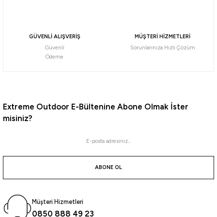
Havale ile 1.532,46 ₺
Ryuji
GÜVENLİ ALIŞVERİŞ
MÜŞTERİ HİZMETLERİ
Ryuji Special 270cm 7-44gr 2 Parça Spin Kamışı
Güvenli
Sorunlarınıza Hızlı Çözüm
Ödeme
1.768,92
₺
Havale ile 1.680,47 ₺
Extreme Outdoor E-Bültenine Abone Olmak İster
misiniz?
Ryuji
Ryuji Special 240cm 7-44gr 2 Parça Spin Kamışı
ABONE OL
1.652,07
₺
Havale ile 1.569,47 ₺
Müşteri Hizmetleri
0850 888 49 23