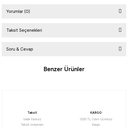
Yorumlar (0)
Taksit Seçenekleri
Bu ürüne ilk yorumu siz yapın!
Soru & Cevap
Yorum Yaz
Benzer Ürünler
Ürün hakkında henüz soru sorulmamış.
Soru Sor
Ryuji
Ryuji Terminatör 240cm 4-35gr 2 Parça Spin Kamışı
Taksit
KARGO
1.613,12
₺
Vade Farksız
1200 TL Üzeri Ücretsiz
Taksit imkanları
Kargo